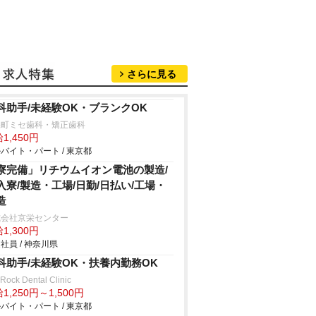
さらに見る
科助手/未経験OK・ブランクOK
保町ミセ歯科・矯正歯科
1,450円
バイト・パート / 東京都
寮完備」リチウムイオン電池の製造/
入寮/製造・工場/日勤/日払い/工場・
造
式会社京栄センター
1,300円
社員 / 神奈川県
科助手/未経験OK・扶養内勤務OK
 Rock Dental Clinic
1,250円～1,500円
バイト・パート / 東京都