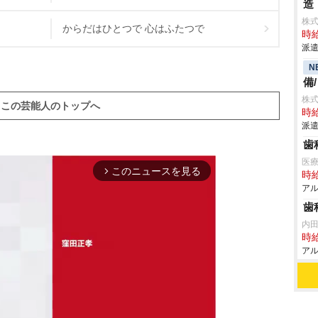
造
株
からだはひとつで 心はふたつで
時給
派遣
N
備
株
この芸能人のトップへ
時給
派遣
歯
医
このニュースを見る
arrow_forward_ios
時給
アル
歯
内
時給
アル