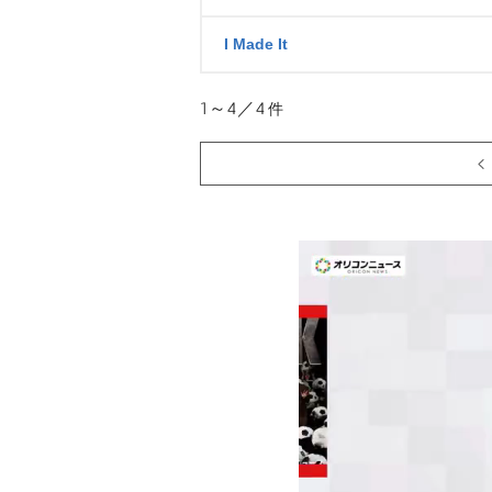
I Made It
1～4／4
件