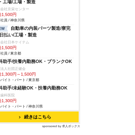
・工場/工場・製造
式会社京栄センター
1,500円
社員 / 神奈川県
自動車の内装パーツ製造/寮完
EW
/日払い/工場・製造
式会社日本ケイテム
1,500円
社員 / 東京都
科助手/扶養内勤務OK・ブランクOK
療法人社団正健会
1,300円～1,500円
バイト・パート / 東京都
科助手/未経験OK・扶養内勤務OK
田歯科医院
1,300円
バイト・パート / 神奈川県
続きはこちら
sponsored by 求人ボックス