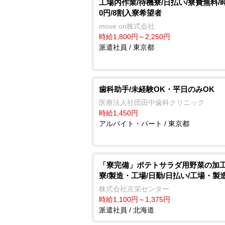
工場内作業/待機寮/日払い/寮費無料/時
0円/8割入寮希望者
move on株式会社
時給1,800円～2,250円
派遣社員 / 東京都
歯科助手/未経験OK・平日のみOK
医療法人社団田中歯科クリニック
時給1,450円
アルバイト・パート / 東京都
「寮完備」ポテトサラダ用野菜の加工
寮/製造・工場/日勤/日払い/工場・製
株式会社京栄センター
時給1,100円～1,375円
派遣社員 / 北海道