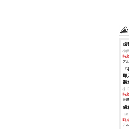
歯
神
時給
アル
「
即
製
株
時給
派遣
歯
Flat
時給
アル