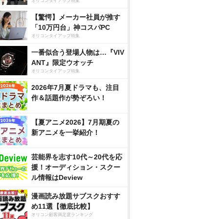
オリコンタイアップ特集
【驚愕】メーカー社員が推す
「10万円台」神コスパPC
オリコンタイアップ特集
一番似合う登場人物は…『VIV
ANT』限定ウオッチ
オリコンタイアップ特集
2026年7月夏ドラマも、注目
作＆話題作が勢ぞろい！
【夏アニメ2026】7月期夏の
新アニメを一挙紹介！
芸能界を志す10代～20代を応
援！オーディション・スクー
ル情報はDeview
漫画読み放題サブスクおすす
め11選【徹底比較】
オリコン顧客満足度ランキング