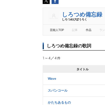
しろつめ備忘録
しろつめびぼうろく
芸能人TOP
記事
作品
ラン
しろつめ備忘録の歌詞
1～4／4
件
タイトル
Wave
スパンコール
かたちあるもの