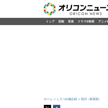
トップ
芸能
音楽
ドラマ&映画
アニメ
ホーム
しろつめ備忘録
歌詞（新着順）