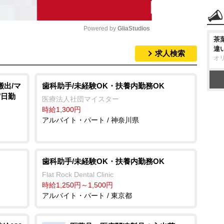
Powered by 
GliaStudios
茶
違
求人検索
M
オ
u
t
搬出/マ
歯科助手/未経験OK・扶養内勤務OK
/日勤
e
医療法人社団マイスター
時給1,300円
アルバイト・パート / 神奈川県
歯科助手/未経験OK・扶養内勤務OK
Flat Rock Dental Clinic
時給1,250円～1,500円
アルバイト・パート / 東京都