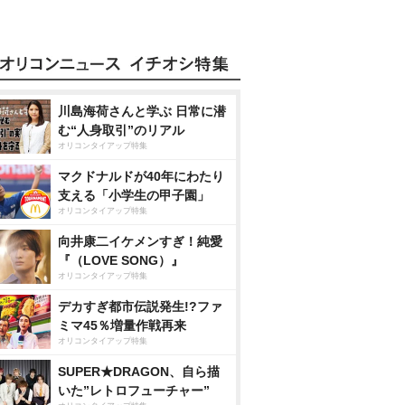
川島海荷さんと学ぶ 日常に潜
む“人身取引”のリアル
オリコンタイアップ特集
マクドナルドが40年にわたり
支える「小学生の甲子園」
オリコンタイアップ特集
向井康二イケメンすぎ！純愛
『（LOVE SONG）』
オリコンタイアップ特集
デカすぎ都市伝説発生!?ファ
ミマ45％増量作戦再来
オリコンタイアップ特集
SUPER★DRAGON、自ら描
いた”レトロフューチャー”