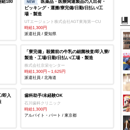
給180
医薬品・医療関連製品の入出荷・
NEW
ピッキング・運搬/寮完備/日勤/日払い/工
場・製造
UTエージェント株式会社AGT東海第一CU
時給1,300円
派遣社員 / 愛知県
「寮完備」殺菌前の牛乳の細菌検査/即入寮/
製造・工場/日勤/日払い/工場・製造
株式会社京栄センター
時給1,300円～1,625円
派遣社員 / 北海道
/即入
歯科助手/未経験OK
造
石川歯科クリニック
時給1,300円
アルバイト・パート / 東京都