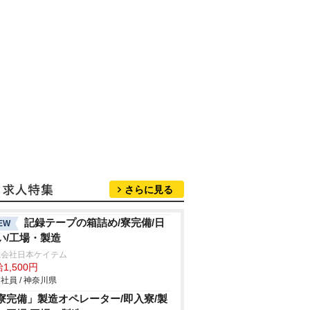
さらに見る
記録テープの箱詰め/寮完備/日
EW
い/工場・製造
式会社日本ケイテム
1,500円
社員 / 神奈川県
寮完備」製造オペレーター/即入寮/製