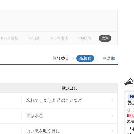
キング情報
TV出演
ドラマ出演
CM出演
歌詞
並び替え
新着順
曲名順
歌い出し
N
忘れてしまうよ 昔のことなど
払
株
空は水色
時給
派遣
「
白い息を吐く日に