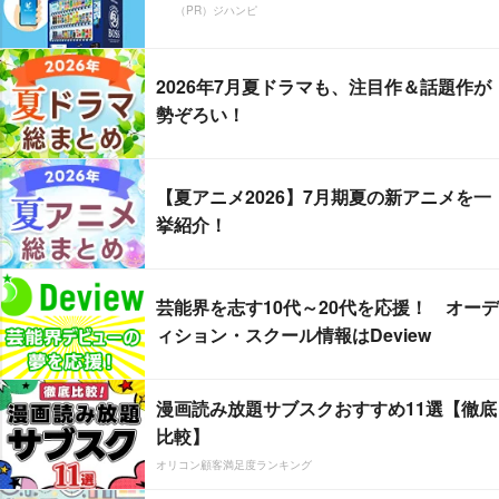
（PR）ジハンピ
2026年7月夏ドラマも、注目作＆話題作が
勢ぞろい！
【夏アニメ2026】7月期夏の新アニメを一
挙紹介！
芸能界を志す10代～20代を応援！ オーデ
ィション・スクール情報はDeview
漫画読み放題サブスクおすすめ11選【徹底
比較】
オリコン顧客満足度ランキング