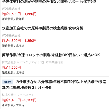
半導体材料の測定や物性の評価など開発サポート/化学分析
WDB株式会社
時給1,500円～1,550円
派遣社員 / 愛知県
水産加工会社での原料や製品の検査業務/化学分析
WDB株式会社
時給1,300円～1,350円
派遣社員 / 北海道
簡単作業/冷凍コロッケの製造/未経験OK/日払い・週払いOK
株式会社ジャパンクリエイト北日本事業統括部
時給1,300円
派遣社員 / 北海道
力仕事少なめの介護職/年齢不問/50代以上が活躍中/泉南
NEW
郡内に勤務地多数 2カ月～長期
株式会社ニッソーネット
時給1,400円～2,125円
派遣社員 / 大阪府