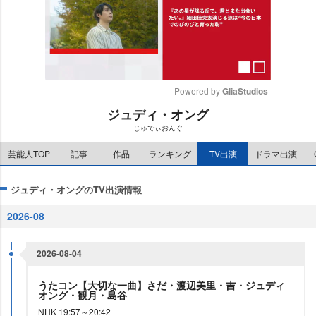
Powered by 
GliaStudios
ジュディ・オング
M
じゅでぃおんぐ
u
t
芸能人TOP
記事
作品
ランキング
TV出演
ドラマ出演
e
ジュディ・オングのTV出演情報
2026-08
2026-08-04
うたコン【大切な一曲】さだ・渡辺美里・吉・ジュディ
オング・観月・島谷
NHK 19:57～20:42