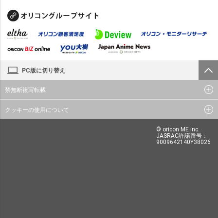
PC版に切り替え
禁無断複写転載
クッキーの使用について
© oricon ME inc.
JASRAC許諾番号：
9009642140Y38026