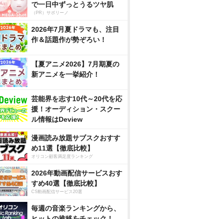
で一日中ずっとうるツヤ肌
（PR）サボリーノ
2026年7月夏ドラマも、注目
作＆話題作が勢ぞろい！
【夏アニメ2026】7月期夏の
新アニメを一挙紹介！
芸能界を志す10代～20代を応
援！オーディション・スクー
ル情報はDeview
漫画読み放題サブスクおすす
め11選【徹底比較】
オリコン顧客満足度ランキング
2026年動画配信サービスおす
すめ40選【徹底比較】
CS動画配信サービス20選
毎週の音楽ランキングから、
ヒットの推移をチェック！