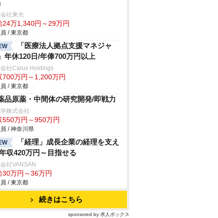
」
式会社東光
24万1,340円～29万円
員 / 東京都
「医療法人拠点支援マネジャ
EW
」年休120日/年俸700万円以上
社Carus Holdings
700万円～1,200万円
員 / 東京都
薬品原薬・中間体の研究開発/即戦力
化学株式会社
550万円～950万円
員 / 神奈川県
「経理」成長企業の経理を支え
EW
/年収420万円～目指せる
会社VANSAN
給30万円～36万円
員 / 東京都
続きはこちら
sponsored by 求人ボックス