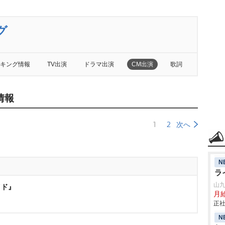
グ
キング情報
TV出演
ドラマ出演
CM出演
歌詞
情報
1
2
次へ
N
ラ
山
イド』
月
正社
N