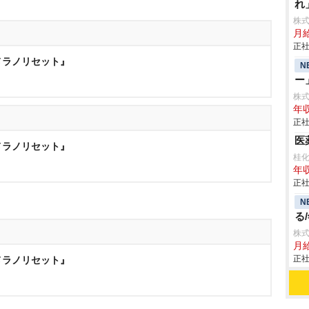
れ
株
月給
正社
 メラノリセット』
N
ー
株式会
年収
正社
医
 メラノリセット』
桂
年収
正社
N
る
株式
月
正社
 メラノリセット』