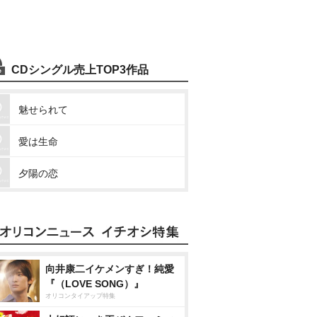
CDシングル売上TOP3作品
魅せられて
愛は生命
夕陽の恋
向井康二イケメンすぎ！純愛
『（LOVE SONG）』
オリコンタイアップ特集