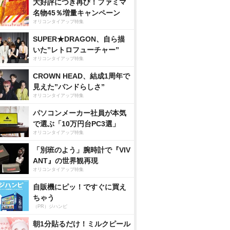
大好評につき再び！ファミマ
名物45％増量キャンペーン
オリコンタイアップ特集
SUPER★DRAGON、自ら描
いた”レトロフューチャー”
オリコンタイアップ特集
CROWN HEAD、結成1周年で
見えた”バンドらしさ”
オリコンタイアップ特集
パソコンメーカー社員が本気
で選ぶ「10万円台PC3選」
オリコンタイアップ特集
「別班のよう」腕時計で『VIV
ANT』の世界観再現
オリコンタイアップ特集
自販機にピッ！ですぐに買え
ちゃう
（PR）ジハンピ
朝1分貼るだけ！ミルクピール