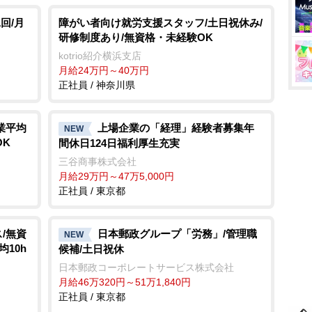
回/月
障がい者向け就労支援スタッフ/土日祝休み/
研修制度あり/無資格・未経験OK
kotrio紹介横浜支店
月給24万円～40万円
正社員 / 神奈川県
業平均
上場企業の「経理」経験者募集年
NEW
OK
間休日124日福利厚生充実
三谷商事株式会社
月給29万円～47万5,000円
正社員 / 東京都
/無資
日本郵政グループ「労務」/管理職
NEW
均10h
候補/土日祝休
日本郵政コーポレートサービス株式会社
月給46万320円～51万1,840円
正社員 / 東京都