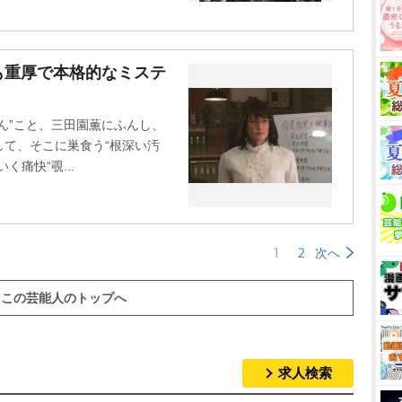
も重厚で本格的なミステ
ん”こと、三田園薫にふんし、
て、そこに巣食う“根深い汚
痛快“覗...
1
2
次へ
この芸能人のトップへ
求人検索