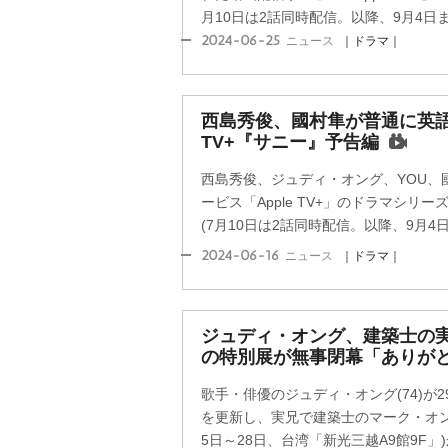
月10日は2話同時配信。以降、9月4日まで
2024-06-25
ニュース
｜ドラマ｜
西島秀俊、國村隼が普通に英語で
TV+『サニー』予告編
西島秀俊、ジュディ・オング、YOU、
ービス「Apple TV+」のドラマシリ
(7月10日は2話同時配信。以降、9月4日
2024-06-16
ニュース
｜ドラマ｜
ジュディ・オング、建築士の実
の特別展が無事閉幕「ありが
歌手・俳優のジュディ・オング(74)が2
を更新し、実兄で建築士のマーク・オング
5日～28日、台湾「新光三越A9館9F」)が