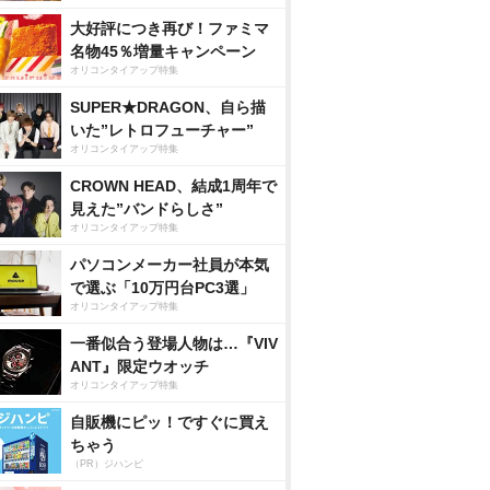
大好評につき再び！ファミマ
名物45％増量キャンペーン
オリコンタイアップ特集
SUPER★DRAGON、自ら描
いた”レトロフューチャー”
オリコンタイアップ特集
CROWN HEAD、結成1周年で
見えた”バンドらしさ”
オリコンタイアップ特集
パソコンメーカー社員が本気
で選ぶ「10万円台PC3選」
オリコンタイアップ特集
一番似合う登場人物は…『VIV
ANT』限定ウオッチ
オリコンタイアップ特集
自販機にピッ！ですぐに買え
ちゃう
（PR）ジハンピ