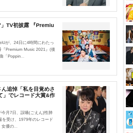
in'」TV初披露 『Premiu
iUが、24日に4時間にわたっ
mium Music 2021』(後
Poppin...
さん追悼「私を目覚めさ
て」でレコード大賞&作
が今月7日、誤嚥(ごえん)性肺
を受け、1979年のレコード
優の...