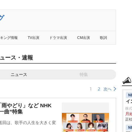
グ
キング情報
TV出演
ドラマ出演
CM出演
歌詞
ュース・速報
ニュース
特集
1
2
次へ
N
イ
雨やどり」など NHK
株
一曲”特集
月
正社
放送回は、歌手の人生を大きく変
N