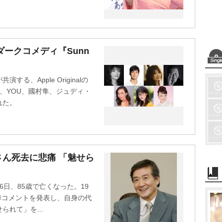
のダークコメディ『Sunn
、Apple Originalの
に、YOU、國村隼、ジュディ・
れた。
ん死去に悲痛 「魅せら
日、85歳で亡くなった。19
追悼コメントを発表し、自身の代
れて」を...