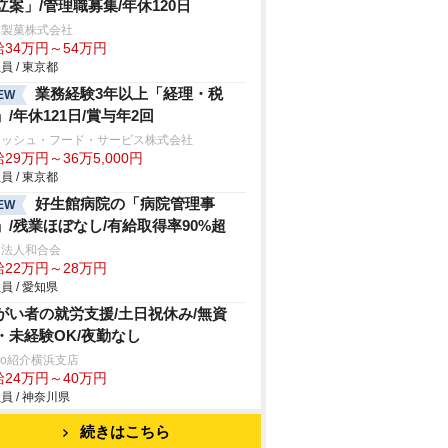
立案」/管理職募集/年休120日
幸製菓株式会社
給34万円～54万円
員 / 東京都
業務経験3年以上「経理・税
EW
」/年休121日/賞与年2回
レッシュ・フード・サービス株式会社
29万円～36万5,000円
員 / 東京都
好生館病院の「病院管理事
EW
」/残業ほぼなし/有給取得率90%超
療法人和合会
給22万円～28万円
員 / 愛知県
がい者の就労支援/土日祝休み/無資
・未経験OK/夜勤なし
trio紹介横浜支店
給24万円～40万円
員 / 神奈川県
続きはこちら