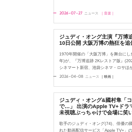
2026-07-27
ニュース
｜音楽｜
ジュディ・オング主演『万博追
10日公開 大阪万博の熱狂を追
1970年開催の「大阪万博」を舞台にし
年)が、『万博追跡 2Kレストア版』(20
シネマート新宿、池袋シネマ・ロサほか全
2026-04-08
ニュース
｜映画｜
ジュディ・オング&國村隼「
で…」 出演のApple TV+
未視聴ぶっちゃけで会場に笑
歌手のジュディ・オング(74)、俳優の國
れた動画配信サービス「Apple TV+