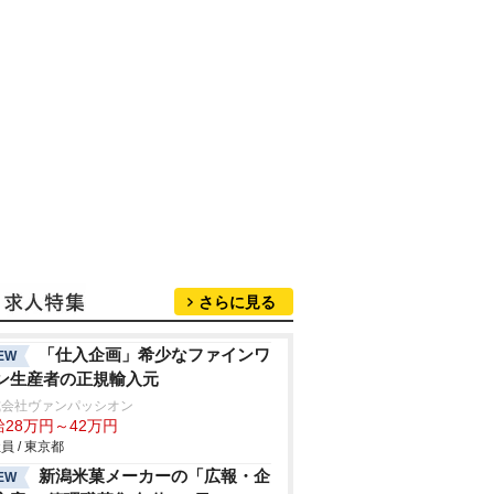
さらに見る
「仕入企画」希少なファインワ
EW
ン生産者の正規輸入元
式会社ヴァンパッシオン
給28万円～42万円
員 / 東京都
新潟米菓メーカーの「広報・企
EW