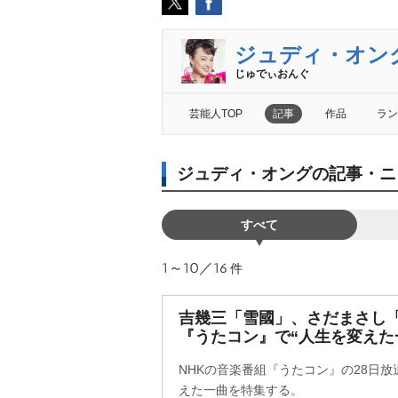
ジュディ・オン
じゅでぃおんぐ
芸能人TOP
記事
作品
ラン
ジュディ・オングの記事・ニ
すべて
1～10／16
件
吉幾三「雪國」、さだまさし「
『うたコン』で“人生を変えた
NHKの音楽番組『うたコン』の28日
えた一曲を特集する。