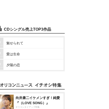
CDシングル売上TOP3作品
魅せられて
愛は生命
夕陽の恋
向井康二イケメンすぎ！純愛
『（LOVE SONG）』
オリコンタイアップ特集