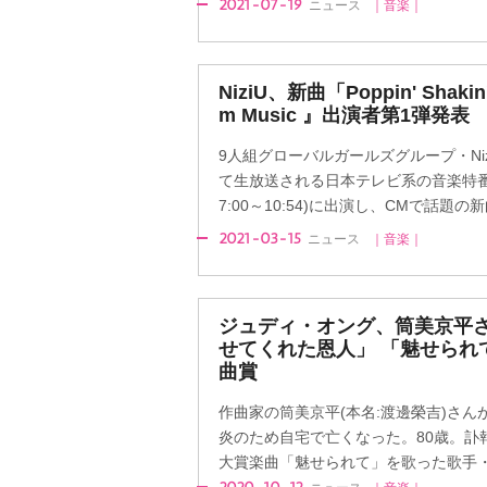
2021-07-19
ニュース
｜音楽｜
NiziU、新曲「Poppin' Shak
m Music 』出演者第1弾発表
9人組グローバルガールズグループ・Niz
て生放送される日本テレビ系の音楽特番『Pre
7:00～10:54)に出演し、CMで話題の新曲「
2021-03-15
ニュース
｜音楽｜
ジュディ・オング、筒美京平
せてくれた恩人」 「魅せられ
曲賞
作曲家の筒美京平(本名:渡邊榮吉)さん
炎のため自宅で亡くなった。80歳。訃報
大賞楽曲「魅せられて」を歌った歌手・女