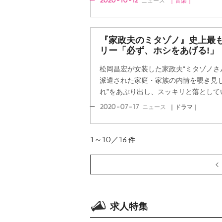
2020-10-12
ニュース
｜音楽｜
『家政夫のミタゾノ』史上最
リー「必ず、ホシをあげる!」
松岡昌宏が女装した家政夫“ミタゾノさ
派遣された家庭・家族の内情を覗き見し
れ”をあぶり出し、スッキリと落としていく
2020-07-17
ニュース
｜ドラマ｜
1～10／16
件
求人特集