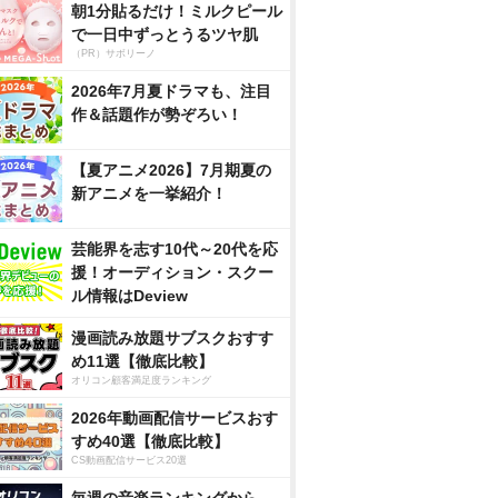
朝1分貼るだけ！ミルクピール
で一日中ずっとうるツヤ肌
（PR）サボリーノ
2026年7月夏ドラマも、注目
作＆話題作が勢ぞろい！
【夏アニメ2026】7月期夏の
新アニメを一挙紹介！
芸能界を志す10代～20代を応
援！オーディション・スクー
ル情報はDeview
漫画読み放題サブスクおすす
め11選【徹底比較】
オリコン顧客満足度ランキング
2026年動画配信サービスおす
すめ40選【徹底比較】
CS動画配信サービス20選