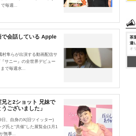
毎週...
会話している Apple
茶
違
オ
國村隼らが出演する動画配信サ
ーズ『サニー』の全世界デビュー
まで毎週水...
兄と2ショット 兄妹で
とうございました」
9日、自身のX(旧ツイッター)
氏と“共催”した展覧会(1月1
無事...