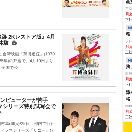
画
三
月
正社
N
務
跡 2Kレストア版』4月
フ
体験
月給
正社
た台湾映画『萬博追踪』(1970
N
25年)の邦題で、4月10日より
務
国で公...
医
月
正社
障
格
コンピューターが苦手
ドラマシリーズ特別試写会で
ko
月
い
正社
村隼(68)が25日、都内で行わ
」のドラマシリーズ『サニー』(7