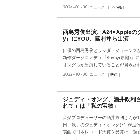
2024-01-30
ニュース
｜SNS発｜
西島秀俊出演、A24×Apple
y』にYOU、國村隼ら出演
俳優の西島秀俊とラシダ・ジョーンズが共演する
新作ダークコメディ『Sunny(原題)』
オングらが出演していることが発表さ
2022-10-30
ニュース
｜映画｜
ジュディ・オング、酒井政利さ
れて」は「私の宝物」
音楽プロデューサーの酒井政利さんが16
日、歌手のジュディ・オング(71)が
表曲で日本レコード大賞を受賞の「魅せら