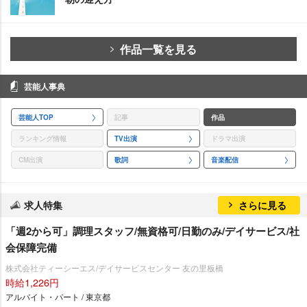
作品一覧を見る
芸能人事典
芸能人TOP
記事
作品
ランキング情報
TV出演
ドラマ出演
CM出演
歌詞
音楽配信
求人特集
さらに見る
「週2から可」調理スタッフ/無資格可/日勤のみ/デイサービス/社
会保障完備
株式会社ティーシーエス/デイサービスセンター 友の里板橋
時給1,226円
アルバイト・パート / 東京都