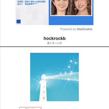
Powered by 
GliaStudios
hockrockb
M
ほくろっくび
u
t
e