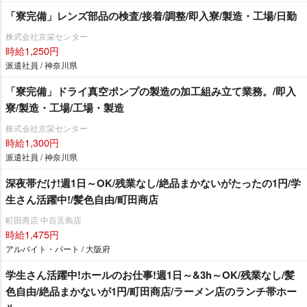
「寮完備」レンズ部品の検査/接着/調整/即入寮/製造・工場/日勤
株式会社京栄センター
時給1,250円
派遣社員 / 神奈川県
「寮完備」ドライ真空ポンプの製造の加工組み立て業務。/即入
寮/製造・工場/工場・製造
株式会社京栄センター
時給1,300円
派遣社員 / 神奈川県
深夜帯だけ!週1日～OK/残業なし/絶品まかないがたったの1円/学
生さん活躍中!/髪色自由/町田商店
町田商店 中百舌鳥店
時給1,475円
アルバイト・パート / 大阪府
学生さん活躍中!ホールのお仕事!週1日～&3h～OK/残業なし/髪
色自由/絶品まかないが1円/町田商店/ラーメン店のランチ帯ホー