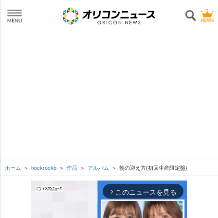
ホーム
hockrockb
作品
アルバム
朝の迎え方(初回生産限定盤)
このニュースを見る
arrow_forward_ios