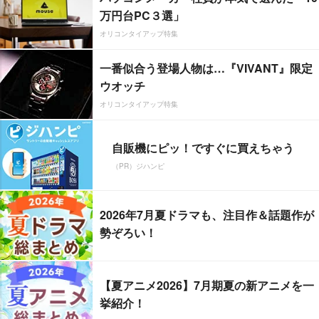
万円台PC３選」
オリコンタイアップ特集
一番似合う登場人物は…『VIVANT』限定
ウオッチ
オリコンタイアップ特集
自販機にピッ！ですぐに買えちゃう
（PR）ジハンピ
2026年7月夏ドラマも、注目作＆話題作が
勢ぞろい！
【夏アニメ2026】7月期夏の新アニメを一
挙紹介！