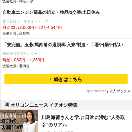
派遣社員 / 神奈川県
自動車エンジン部品の組立・検品/2交替/土日休み
株式会社ワールドインテック
月給23万2,000円～32万4,544円
派遣社員 / 愛知県
「寮完備」玉葱/馬鈴薯の選別/即入寮/製造・工場/日勤/日払い
株式会社京栄センター
時給1,082円～1,353円
派遣社員 / 北海道
続きはこちら
sponsored by 求人ボックス
オリコンニュース イチオシ特集
川島海荷さんと学ぶ 日常に潜む“人身取
引”のリアル
オリコンタイアップ特集