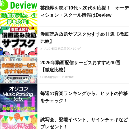
芸能界を志す10代～20代を応援！ オーデ
ィション・スクール情報はDeview
漫画読み放題サブスクおすすめ11選【徹底
比較】
オリコン顧客満足度ランキング
2026年動画配信サービスおすすめ40選
【徹底比較】
CS動画配信サービス20選
毎週の音楽ランキングから、ヒットの推移
をチェック！
試写会、登壇イベント、サインチェキなど
プレゼント！