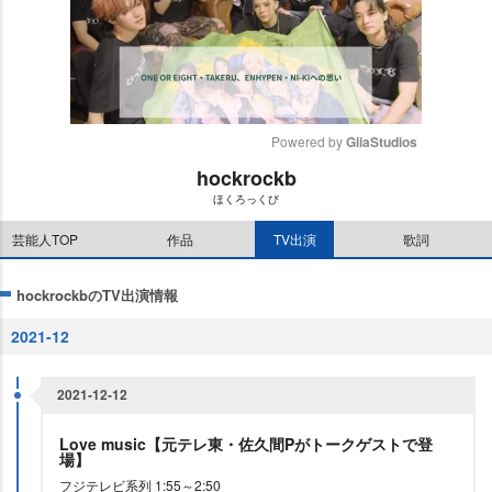
Powered by 
GliaStudios
hockrockb
M
ほくろっくび
u
t
芸能人TOP
作品
TV出演
歌詞
e
hockrockbのTV出演情報
2021-12
2021-12-12
Love music【元テレ東・佐久間Pがトークゲストで登
場】
フジテレビ系列 1:55～2:50