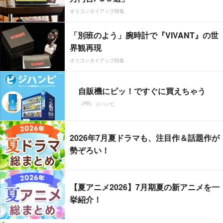
オリコンタイアップ特集
「別班のよう」腕時計で『VIVANT』の世
界観再現
オリコンタイアップ特集
自販機にピッ！ですぐに買えちゃう
（PR）ジハンピ
2026年7月夏ドラマも、注目作＆話題作が
勢ぞろい！
【夏アニメ2026】7月期夏の新アニメを一
挙紹介！