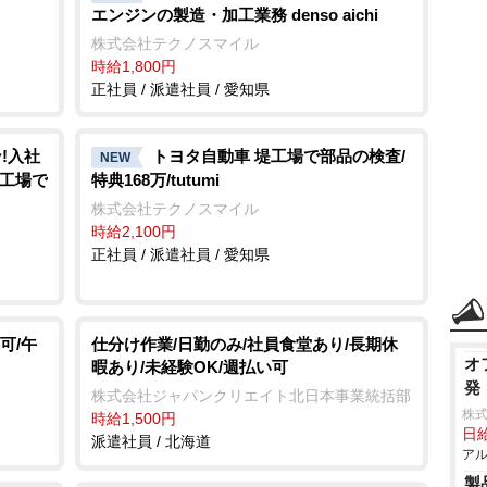
エンジンの製造・加工業務 denso aichi
株式会社テクノスマイル
時給1,800円
正社員 / 派遣社員 / 愛知県
!入社
トヨタ自動車 堤工場で部品の検査/
NEW
車工場で
特典168万/tutumi
株式会社テクノスマイル
時給2,100円
正社員 / 派遣社員 / 愛知県
可/午
仕分け作業/日勤のみ/社員食堂あり/長期休
オ
暇あり/未経験OK/週払い可
発
株式会社ジャパンクリエイト北日本事業統括部
株
時給1,500円
日給
派遣社員 / 北海道
アル
製