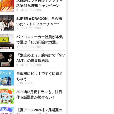
大好評につき再び！ファミマ
名物45％増量キャンペーン
オリコンタイアップ特集
SUPER★DRAGON、自ら描
いた”レトロフューチャー”
オリコンタイアップ特集
パソコンメーカー社員が本気
で選ぶ「10万円台PC3選」
オリコンタイアップ特集
「別班のよう」腕時計で『VIV
ANT』の世界観再現
オリコンタイアップ特集
自販機にピッ！ですぐに買え
ちゃう
（PR）ジハンピ
2026年7月夏ドラマも、注目
作＆話題作が勢ぞろい！
【夏アニメ2026】7月期夏の