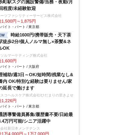
糸町駅スグの施設警備/当務・夜勤/月
2回程度/未経験歓迎
ターツファシリティーサービス株式会社
1,500円～1,875円
バイト・パート / 東京都
時給1600円/携帯販売・天下茶
EW
駅徒歩2分/個人ノルマ無し×茶髪&ネ
ルOK
ーソルマーケティング株式会社
1,600円
バイト・パート / 大阪府
理補助/週3日～OK/短時間/残業なし&
養内 OK/特別な経験は要りません/家
の延長で働けます
フスコヘルスケア株式会社/ひだまりの里きよせ
1,226円
バイト・パート / 東京都
通誘導警備員募集/履歴書不要/日給最
3.4万円可能/シニア活躍中
式会社新日本メンテナンス
1万4,000円～1万7,000円