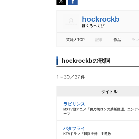
hockrockb
ほくろっくび
芸能人TOP
記事
作品
ラン
hockrockbの歌詞
1～30／37
件
タイトル
ラビリンス
MXTV他アニメ「鴨乃橋ロンの禁断推理」エンデ
ーマ
バタフライ
KTVドラマ「極限夫婦」主題歌