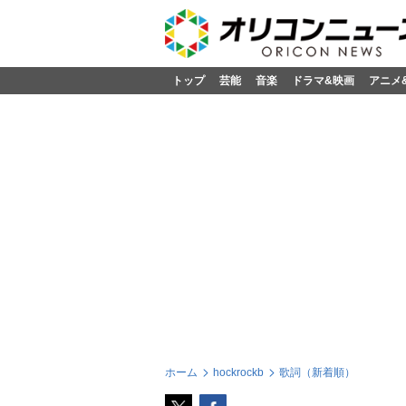
トップ
芸能
音楽
ドラマ&映画
アニメ
ホーム
hockrockb
歌詞（新着順）