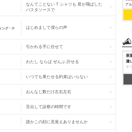
なんてことない T シャツも 君が飛ばした
アル
パスタソースで
はじめまして僕らの声
ィング・テ
引かれる手に任せて
茶
違
わたし ならば ぜんぶ 許せる
オ
いつでも果たせる約束はいらない
おんなじ数だけ左右左右
舌出して診察の時間です
誰かこの顔に見覚えありませんか