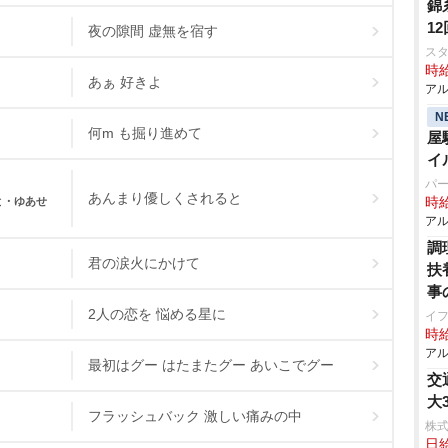
錦
1
夜の隙間 虚無を宿す
ス
時給
あぁ 好きよ
アル
N
何m も掘り進めて
屋
イ
パ
あんまり優しくされると
っと・ゆあせ
時給
アル
調
君の涙火にかけて
扶
事
2人の恋を 悩める星に
イ
時給
アル
最初はグー はたまたグー あいこでグー
交
大
フラッシュバック 激しい痛みの中
株
日給