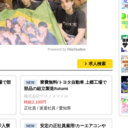
Powered by 
GliaStudios
求人検索
M
u
t
場で部
寮費無料/トヨタ自動車 上郷工場で
NEW
部品の組立製造/tutumi
e
株式会社テクノスマイル
時給2,100円
正社員 / 派遣社員 / 愛知県
即入寮
安定の正社員雇用!カーエアコン
NEW