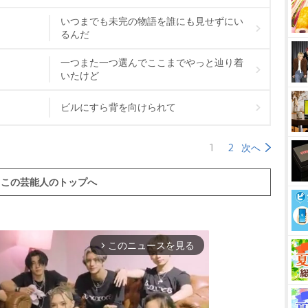
いつまでも未完の物語を誰にも見せずにい
るんだ
一つまた一つ選んでここまでやっと辿り着
いたけど
ビルにすら背を向けられて
1
2
次へ
この芸能人のトップへ
このニュースを見る
arrow_forward_ios