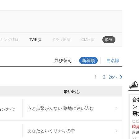
キング情報
TV出演
ドラマ出演
CM出演
歌詞
並び替え
新着順
曲名順
1
2
次へ
歌い出し
音
ン
点と点繋がんない 路地に迷い込む
ィング・テ
飛
ヒ
時給
あなたというサナギの中
派遣