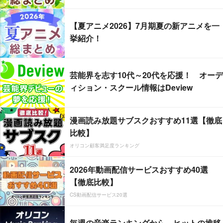
【夏アニメ2026】7月期夏の新アニメを一
挙紹介！
芸能界を志す10代～20代を応援！ オーデ
ィション・スクール情報はDeview
漫画読み放題サブスクおすすめ11選【徹底
比較】
オリコン顧客満足度ランキング
2026年動画配信サービスおすすめ40選
【徹底比較】
CS動画配信サービス20選
毎週の音楽ランキングから、ヒットの推移