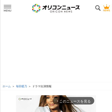
ホーム
毎田暖乃
ドラマ出演情報
このニュースを見る
arrow_forward_ios