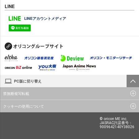
LINE
LINEアカウントメディア
PC版に切り替え
禁無断複写転載
クッキーの使用について
© oricon ME inc.
JASRAC許諾番号：
9009642140Y38026