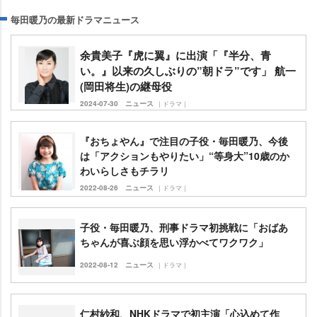
毎田暖乃の最新ドラマニュース
余貴美子『虎に翼』に出演「『半分、青
い。』以来の久しぶりの”朝ドラ”です」 航一
(岡田将生)の継母役
2024-07-30
ニュース
｜ドラマ｜
『おちょやん』で注目の子役・毎田暖乃、今後
は「アクションもやりたい」“等身大”10歳のか
わいらしさもチラリ
2022-08-26
ニュース
｜ドラマ｜
子役・毎田暖乃、刑事ドラマ初挑戦に「おばあ
ちゃんが喜ぶ顔を思い浮かべてワクワク」
2022-08-12
ニュース
｜ドラマ｜
仁村紗和、NHKドラマで初主演「心込めて作