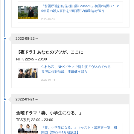
『警視庁強行犯係 樋口顕Season2』初回2時間SP 2
0年前の殺人事件を“樋口顕”内藤剛志が追う
2022-07-15
2022-08-22～
【夜ドラ】あなたのブツが、ここに
NHK 22:45～23:00
仁村紗和、NHKドラマで初主演「心込めて作る」
共演に佐野晶哉、津田健次郎ら
2022-04-14
2022-01-21～
金曜ドラマ「妻、小学生になる。」
TBS系列 22:00～23:00
『妻、小学生になる。』キャスト・出演者一覧、相
関図【2022年1月期放送】