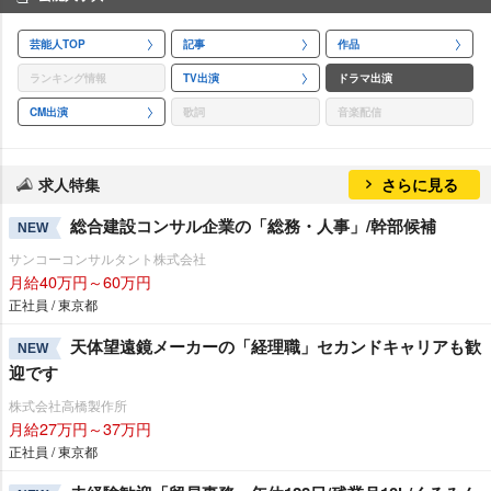
芸能人TOP
記事
作品
ランキング情報
TV出演
ドラマ出演
CM出演
歌詞
音楽配信
求人特集
さらに見る
総合建設コンサル企業の「総務・人事」/幹部候補
NEW
サンコーコンサルタント株式会社
月給40万円～60万円
正社員 / 東京都
天体望遠鏡メーカーの「経理職」セカンドキャリアも歓
NEW
迎です
株式会社高橋製作所
月給27万円～37万円
正社員 / 東京都