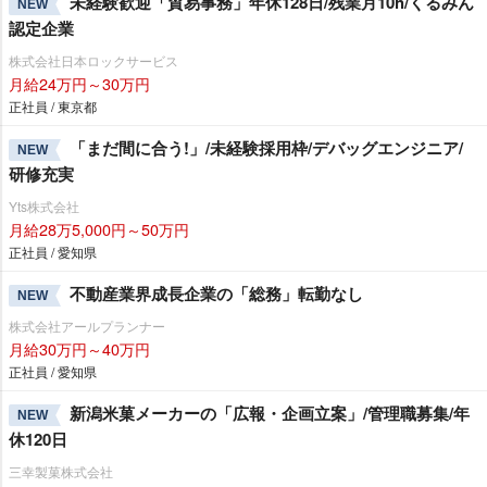
未経験歓迎「貿易事務」年休128日/残業月10h/くるみん
NEW
認定企業
株式会社日本ロックサービス
月給24万円～30万円
正社員 / 東京都
「まだ間に合う!」/未経験採用枠/デバッグエンジニア/
NEW
研修充実
Yts株式会社
月給28万5,000円～50万円
正社員 / 愛知県
不動産業界成長企業の「総務」転勤なし
NEW
株式会社アールプランナー
月給30万円～40万円
正社員 / 愛知県
新潟米菓メーカーの「広報・企画立案」/管理職募集/年
NEW
休120日
三幸製菓株式会社