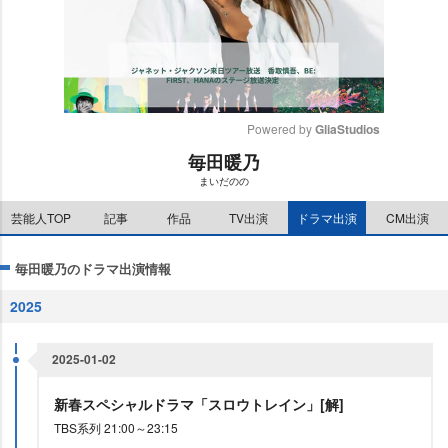
Powered by 
GliaStudios
毎田暖乃
M
まいだのの
u
t
芸能人TOP
記事
作品
TV出演
ドラマ出演
CM出演
e
毎田暖乃のドラマ出演情報
2025
2025-01-02
新春スペシャルドラマ「スロウトレイン」[解]
TBS系列 21:00～23:15