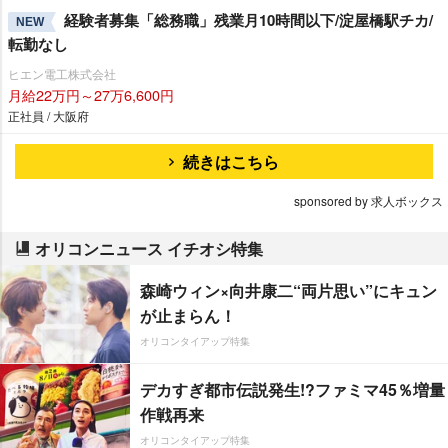
経験者募集「総務職」残業月10時間以下/淀屋橋駅チカ/
NEW
転勤なし
ヒエン電工株式会社
月給22万円～27万6,600円
正社員 / 大阪府
続きはこちら
sponsored by 求人ボックス
オリコンニュース イチオシ特集
森崎ウィン×向井康二“両片思い”にキュン
が止まらん！
オリコンタイアップ特集
デカすぎ都市伝説発生!?ファミマ45％増量
作戦再来
オリコンタイアップ特集