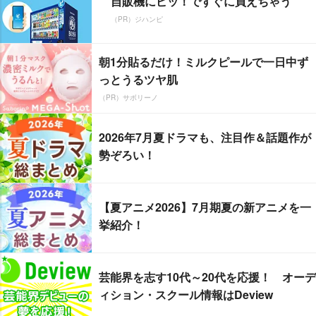
自販機にピッ！ですぐに買えちゃう
（PR）ジハンピ
朝1分貼るだけ！ミルクピールで一日中ず
っとうるツヤ肌
（PR）サボリーノ
2026年7月夏ドラマも、注目作＆話題作が
勢ぞろい！
【夏アニメ2026】7月期夏の新アニメを一
挙紹介！
芸能界を志す10代～20代を応援！ オーデ
ィション・スクール情報はDeview