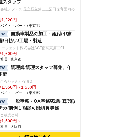
理スタッフ
式会社メフォス 足立区立第三上沼田保育園内の
房
1,226円
バイト・パート / 東京都
自動車製品の加工・組付け/寮
EW
備/日払い/工場・製造
エージェント株式会社AGT南関東第二CU
1,600円
社員 / 東京都
調理師/調理スタッフ募集、年
EW
不問
大白金ひまわり保育園
1,350円～1,550円
バイト・パート / 東京都
一般事務・OA事務/残業ほぼ無/
EW
チカ/前倒し相談可能積算事務
デコ株式会社
1,500円～
社員 / 大阪府