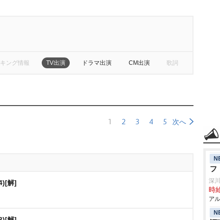
キング情報
TV出演
ドラマ出演
CM出演
歌詞
1
2
3
4
5
次へ
N
フ
深
)[解]
時給
アル
N
)[解]