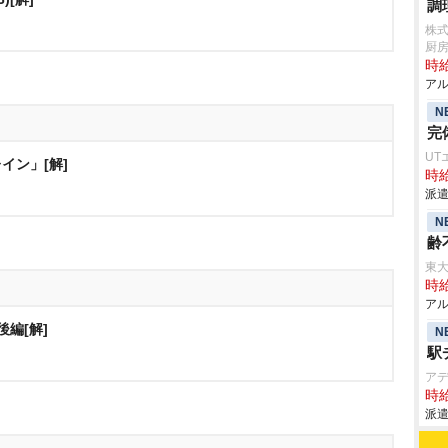
調
株
厨
時給
アル
N
完
UT
イン」[解]
時給
派遣
N
齢
東
時給
アル
後編[解]
N
駅
ア
時給
派遣