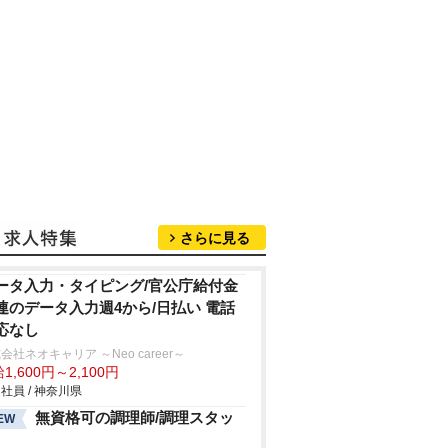
さらに見る
ータ入力・タイピング/官公庁給付金
連のデータ入力週4から/日払い 電話
応なし
会社ネオキャリア ～Neo career～
1,600円～2,100円
社員 / 神奈川県
無資格可の調理師/調理スタッ
EW