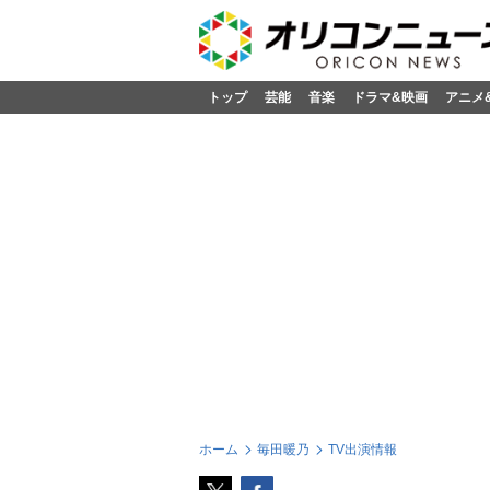
トップ
芸能
音楽
ドラマ&映画
アニメ
ホーム
毎田暖乃
TV出演情報