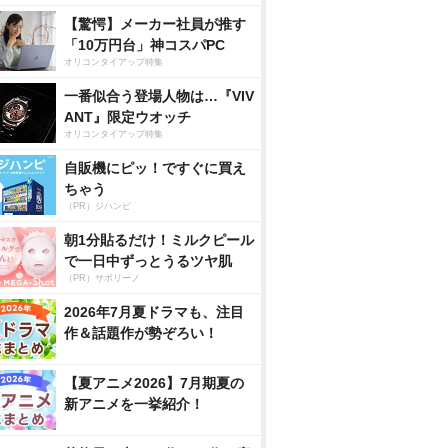
【驚愕】メーカー社員が推す
「10万円台」神コスパPC
オリコンタイアップ特集
一番似合う登場人物は…『VIV
ANT』限定ウオッチ
オリコンタイアップ特集
自販機にピッ！ですぐに買え
ちゃう
（PR）ジハンピ
朝1分貼るだけ！ミルクピール
で一日中ずっとうるツヤ肌
（PR）サボリーノ
2026年7月夏ドラマも、注目
作＆話題作が勢ぞろい！
【夏アニメ2026】7月期夏の
新アニメを一挙紹介！