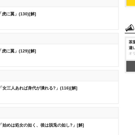
に翼」(130)[解]
茶
違
に翼」(129)[解]
オ
女三人あれば身代が潰れる?」(116)[解]
「始めは処女の如く、後は脱兎の如し?」[解]