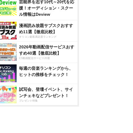
芸能界を志す10代～20代を応
援！オーディション・スクー
ル情報はDeview
漫画読み放題サブスクおすす
め11選【徹底比較】
オリコン顧客満足度ランキング
2026年動画配信サービスおす
すめ40選【徹底比較】
CS動画配信サービス20選
毎週の音楽ランキングから、
ヒットの推移をチェック！
試写会、登壇イベント、サイ
ンチェキなどプレゼント！
プレゼント特集