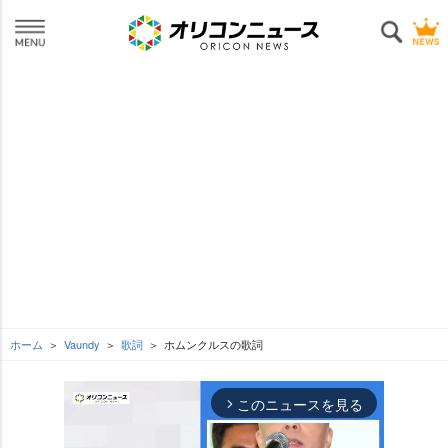
ホーム
Vaundy
歌詞
ホムンクルスの歌詞
このニュースを見る
arrow_forward_ios