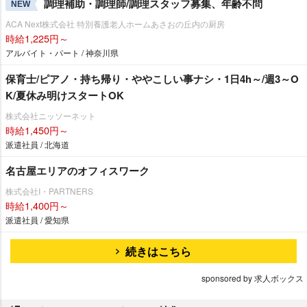
調理補助・調理師/調理スタッフ募集、年齢不問
NEW
ACA Next株式会社 特別養護老人ホームあさおの丘内の厨房
時給1,225円～
アルバイト・パート / 神奈川県
保育士/ピアノ・持ち帰り・ややこしい事ナシ・1日4h～/週3～O
K/夏休み明けスタートOK
株式会社ニッソーネット
時給1,450円～
派遣社員 / 北海道
名古屋エリアのオフィスワーク
株式会社I・PARTNERS
時給1,400円～
派遣社員 / 愛知県
続きはこちら
sponsored by 求人ボックス