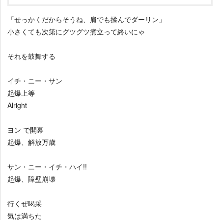
「せっかくだからそうね、肩でも揉んでダーリン」
小さくても次第にグツグツ煮立って終いにゃ
それを鼓舞する
イチ・ニー・サン
起爆上等
Alright
ヨン で開幕
起爆、解放万歳
サン・ニー・イチ・ハイ!!
起爆、障壁崩壊
行くぜ喝采
気は満ちた