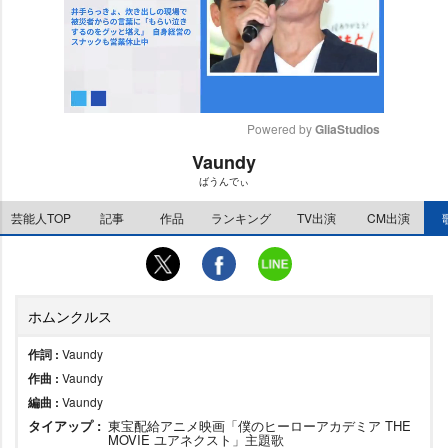
Powered by 
GliaStudios
Vaundy
M
ばうんでぃ
u
t
芸能人TOP
記事
作品
ランキング
TV出演
CM出演
e
ホムンクルス
作詞 :
Vaundy
作曲 :
Vaundy
編曲 :
Vaundy
タイアップ :
東宝配給アニメ映画「僕のヒーローアカデミア THE
MOVIE ユアネクスト」主題歌