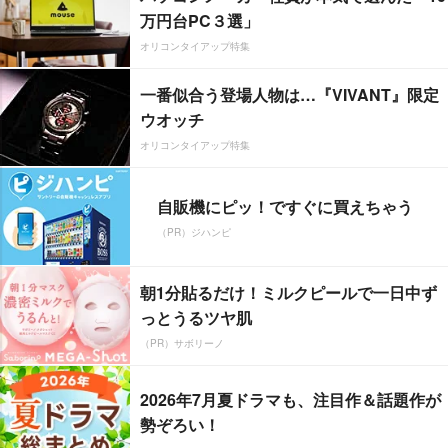
万円台PC３選」
オリコンタイアップ特集
一番似合う登場人物は…『VIVANT』限定
ウオッチ
オリコンタイアップ特集
自販機にピッ！ですぐに買えちゃう
（PR）ジハンピ
朝1分貼るだけ！ミルクピールで一日中ず
っとうるツヤ肌
（PR）サボリーノ
2026年7月夏ドラマも、注目作＆話題作が
勢ぞろい！