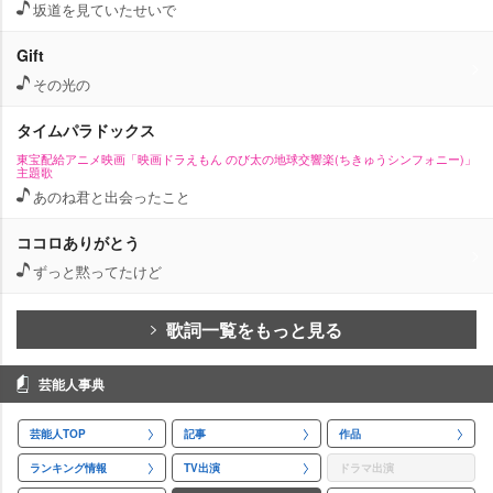
坂道を見ていたせいで
Gift
その光の
タイムパラドックス
東宝配給アニメ映画「映画ドラえもん のび太の地球交響楽(ちきゅうシンフォニー)」
主題歌
あのね君と出会ったこと
ココロありがとう
ずっと黙ってたけど
歌詞一覧をもっと見る
芸能人事典
芸能人TOP
記事
作品
ランキング情報
TV出演
ドラマ出演