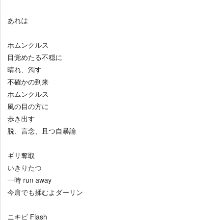
あれは
ホムンクルス
目覚めたる不穏に
晴れ、濁す
不確かの到来
ホムンクルス
風の目の方に
歩き出す
脱、言念、且つ自暴論
ギリ奪取
いきりたつ
一時 run away
今肩でも揉むよダーリン
ニキビ Flash