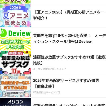
【夏アニメ2026】7月期夏の新アニメを一
挙紹介！
芸能界を志す10代～20代を応援！ オーデ
ィション・スクール情報はDeview
漫画読み放題サブスクおすすめ11選【徹底
比較】
オリコン顧客満足度ランキング
2026年動画配信サービスおすすめ40選
【徹底比較】
CS動画配信サービス20選
毎週の音楽ランキングから、ヒットの推移