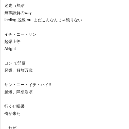
迷走→帰結
無事誤解のway
feeling 脱線 but まだこんなんじゃ懲りない
イチ・ニー・サン
起爆上等
Alright
ヨン で開幕
起爆、解放万歳
サン・ニー・イチ・ハイ!!
起爆、障壁崩壊
行くぜ喝采
俺が来た
これが