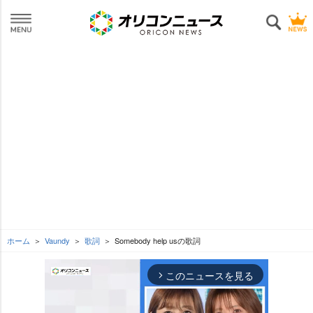
ホーム
Vaundy
歌詞
Somebody help usの歌詞
このニュースを見る
arrow_forward_ios