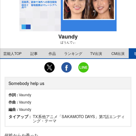
Vaundy
ばうんでぃ
M
芸能人TOP
記事
作品
ランキング
TV出演
CM出演
u
t
e
Somebody help us
作詞 :
Vaundy
作曲 :
Vaundy
編曲 :
Vaundy
タイアップ :
TX系他アニメ「SAKAMOTO DAYS」第7話エンディ
ング・テーマ
何処からか香った