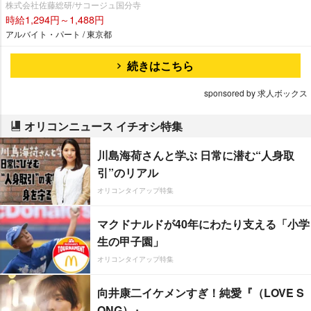
株式会社佐藤総研/サコージュ国分寺
時給1,294円～1,488円
アルバイト・パート / 東京都
続きはこちら
sponsored by 求人ボックス
オリコンニュース イチオシ特集
川島海荷さんと学ぶ 日常に潜む“人身取
引”のリアル
オリコンタイアップ特集
マクドナルドが40年にわたり支える「小学
生の甲子園」
オリコンタイアップ特集
向井康二イケメンすぎ！純愛『（LOVE S
ONG）』