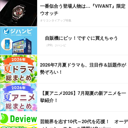
一番似合う登場人物は…『VIVANT』限定
ウオッチ
オリコンタイアップ特集
自販機にピッ！ですぐに買えちゃう
（PR）ジハンピ
2026年7月夏ドラマも、注目作＆話題作が
勢ぞろい！
【夏アニメ2026】7月期夏の新アニメを一
挙紹介！
芸能界を志す10代～20代を応援！ オーデ