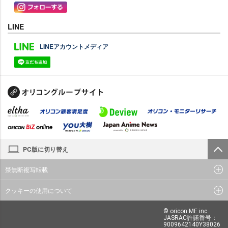
LINE
LINEアカウントメディア
PC版に切り替え
禁無断複写転載
クッキーの使用について
© oricon ME inc.
JASRAC許諾番号：
9009642140Y38026