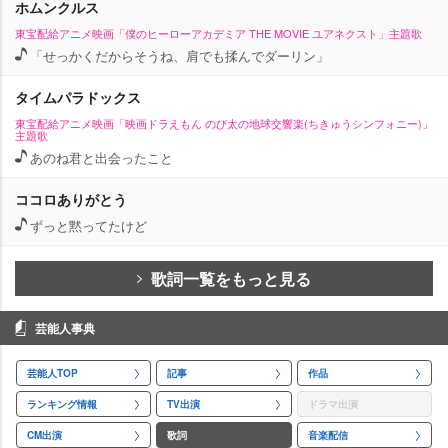
ホムンクルス
東宝配給アニメ映画「僕のヒーローアカデミア THE MOVIE ユアネクスト」主題歌
「せっかくだからそうね、肩でも揉んでダーリン」
タイムパラドックス
東宝配給アニメ映画「映画ドラえもん のび太の地球交響楽(ちきゅうシンフォニー)」
主題歌
あのね君と出会ったこと
ココロありがとう
ずっと黙ってたけど
歌詞一覧をもっと見る
芸能人事典
芸能人TOP
記事
作品
ランキング情報
TV出演
ドラマ出演
CM出演
歌詞
音楽配信