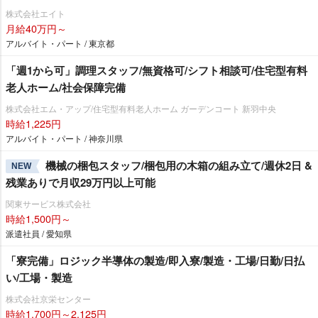
株式会社エイト
月給40万円～
アルバイト・パート / 東京都
「週1から可」調理スタッフ/無資格可/シフト相談可/住宅型有料
老人ホーム/社会保障完備
株式会社エム・アップ/住宅型有料老人ホーム ガーデンコート 新羽中央
時給1,225円
アルバイト・パート / 神奈川県
機械の梱包スタッフ/梱包用の木箱の組み立て/週休2日 &
NEW
残業ありで月収29万円以上可能
関東サービス株式会社
時給1,500円～
派遣社員 / 愛知県
「寮完備」ロジック半導体の製造/即入寮/製造・工場/日勤/日払
い/工場・製造
株式会社京栄センター
時給1,700円～2,125円