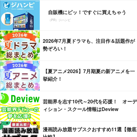
自販機にピッ！ですぐに買えちゃう
（PR）ジハンピ
2026年7月夏ドラマも、注目作＆話題作が
勢ぞろい！
【夏アニメ2026】7月期夏の新アニメを一
挙紹介！
芸能界を志す10代～20代を応援！ オーデ
ィション・スクール情報はDeview
漫画読み放題サブスクおすすめ11選【徹底
比較】