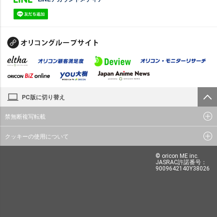
PC版に切り替え
禁無断複写転載
クッキーの使用について
© oricon ME inc.
JASRAC許諾番号：
9009642140Y38026