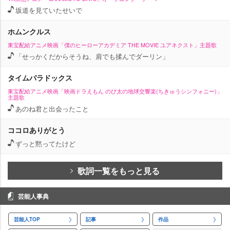
坂道を見ていたせいで
ホムンクルス
東宝配給アニメ映画「僕のヒーローアカデミア THE MOVIE ユアネクスト」主題歌
「せっかくだからそうね、肩でも揉んでダーリン」
タイムパラドックス
東宝配給アニメ映画「映画ドラえもん のび太の地球交響楽(ちきゅうシンフォニー)」
主題歌
あのね君と出会ったこと
ココロありがとう
ずっと黙ってたけど
歌詞一覧をもっと見る
芸能人事典
芸能人TOP
記事
作品