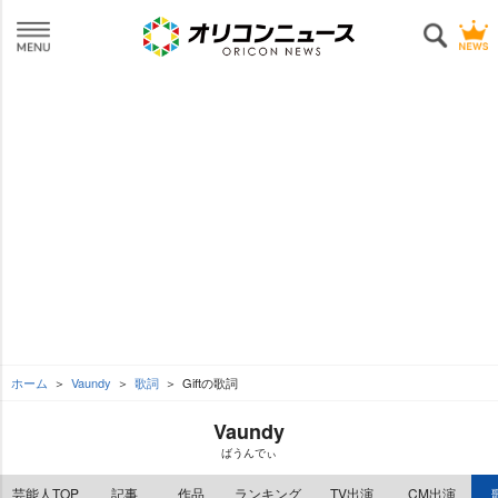
ホーム
Vaundy
歌詞
Giftの歌詞
Vaundy
ばうんでぃ
芸能人TOP
記事
作品
ランキング
TV出演
CM出演