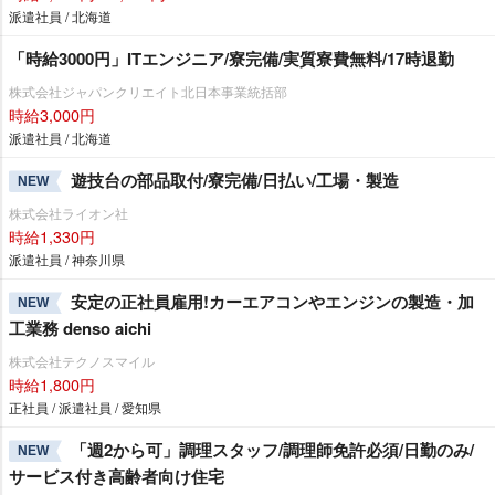
派遣社員 / 北海道
「時給3000円」ITエンジニア/寮完備/実質寮費無料/17時退勤
株式会社ジャパンクリエイト北日本事業統括部
時給3,000円
派遣社員 / 北海道
遊技台の部品取付/寮完備/日払い/工場・製造
NEW
株式会社ライオン社
時給1,330円
派遣社員 / 神奈川県
安定の正社員雇用!カーエアコンやエンジンの製造・加
NEW
工業務 denso aichi
株式会社テクノスマイル
時給1,800円
正社員 / 派遣社員 / 愛知県
「週2から可」調理スタッフ/調理師免許必須/日勤のみ/
NEW
サービス付き高齢者向け住宅