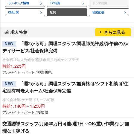
ランキング情報
TV出演
ドラマ出演
CM出演
歌詞
音楽配信
求人特集
さらに見る
「週2から可」調理スタッフ/調理師免許必須/午前のみ/
NEW
デイサービス/社会保障完備
社会福祉法人秀峰会/横浜市川井地域ケアプラザ
時給1,225円
アルバイト・パート / 神奈川県
「週2から可」調理スタッフ/無資格可/シフト相談可/住
NEW
宅型有料老人ホーム/社会保障完備
株式会社望/ケア望 ドリーム町屋
時給1,140円～1,250円
アルバイト・パート / 愛知県
交通誘導スタッフ/月給40万円可能/週1日～OK/重い作業なし!無
理なく稼げる