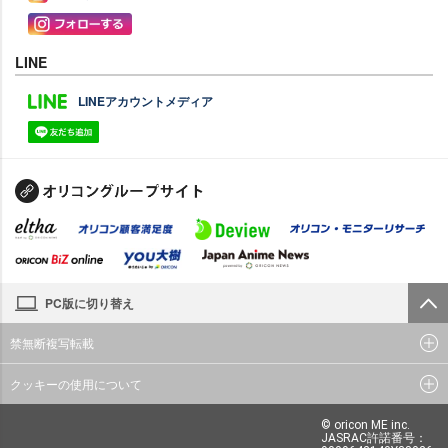
LINE
LINEアカウントメディア
PC版に切り替え
禁無断複写転載
クッキーの使用について
© oricon ME inc.
JASRAC許諾番号：