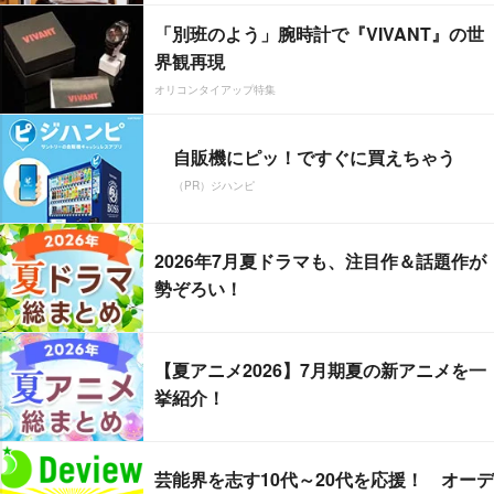
「別班のよう」腕時計で『VIVANT』の世
界観再現
オリコンタイアップ特集
自販機にピッ！ですぐに買えちゃう
（PR）ジハンピ
2026年7月夏ドラマも、注目作＆話題作が
勢ぞろい！
【夏アニメ2026】7月期夏の新アニメを一
挙紹介！
芸能界を志す10代～20代を応援！ オーデ