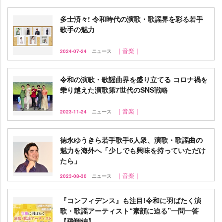
多士済々! 令和時代の演歌・歌謡界を彩る若手
歌手の魅力
｜音楽｜
2024-07-24
ニュース
令和の演歌・歌謡曲界を盛り立てる コロナ禍を
乗り越えた演歌第7世代のSNS戦略
｜音楽｜
2023-11-24
ニュース
徳永ゆうきら若手歌手6人衆、演歌・歌謡曲の
魅力を海外へ「少しでも興味を持っていただけ
たら」
｜音楽｜
2023-08-30
ニュース
『コンフィデンス』も注目!令和に羽ばたく演
歌・歌謡アーティスト“素顔に迫る”一問一答
【飛翔編】