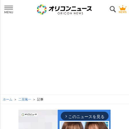
ホーム
二見颯一
記事
このニュースを見る
arrow_forward_ios