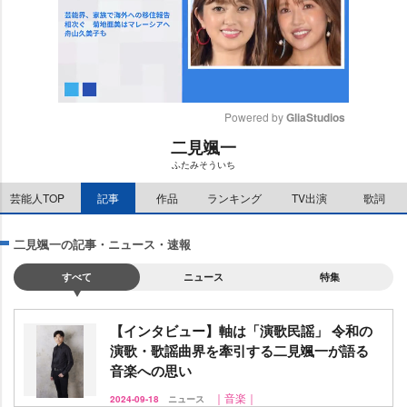
Powered by 
GliaStudios
二見颯一
M
ふたみそういち
u
t
芸能人TOP
記事
作品
ランキング
TV出演
歌詞
e
二見颯一の記事・ニュース・速報
すべて
ニュース
特集
【インタビュー】軸は「演歌民謡」 令和の
演歌・歌謡曲界を牽引する二見颯一が語る
音楽への思い
｜音楽｜
2024-09-18
ニュース