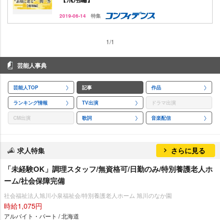
2019-06-14
特集
1/1
芸能人事典
芸能人TOP
記事
作品
ランキング情報
TV出演
ドラマ出演
CM出演
歌詞
音楽配信
求人特集
さらに見る
「未経験OK」調理スタッフ/無資格可/日勤のみ/特別養護老人ホ
ーム/社会保障完備
社会福祉法人旭川小泉福祉会/特別養護老人ホーム 旭川のなか園
時給1,075円
アルバイト・パート / 北海道