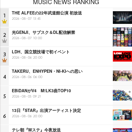
MUSIC NEWS RANKING
THE ALFEEの22年武道館公演 初放送
1
2026-08-07 13:45
光GENJI、サブスク＆DL配信解禁
2
2026-08-07 10:00
LDH、国立競技場で初イベント
3
2026-08-06 20:00
TAKERU、ENHYPEN・NI-KIへの思い
4
2026-08-06 06:00
EBiDANがV4 M!LK3曲TOP10
5
2026-08-05 09:21
13日『STAR』出演アーティスト決定
6
2026-08-06 20:00
テレ朝『Mステ』今夜放送