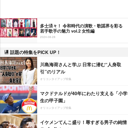
多士済々！ 令和時代の演歌・歌謡界を彩る
若手歌手の魅力 vol.2 女性編
2024-08-28
話題の特集をPICK UP！
川島海荷さんと学ぶ 日常に潜む“人身取
引”のリアル
オリコンタイアップ特集
マクドナルドが40年にわたり支える「小学
生の甲子園」
オリコンタイアップ特集
イケメンてんこ盛り！尊すぎる男子の純情