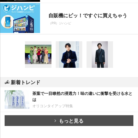
自販機にピッ！ですぐに買えちゃう
（PR）ジハンピ
新着トレンド
茶葉で一目瞭然の浸透力！味の違いに衝撃を受ける水と
は
オリコンタイアップ特集
もっと見る