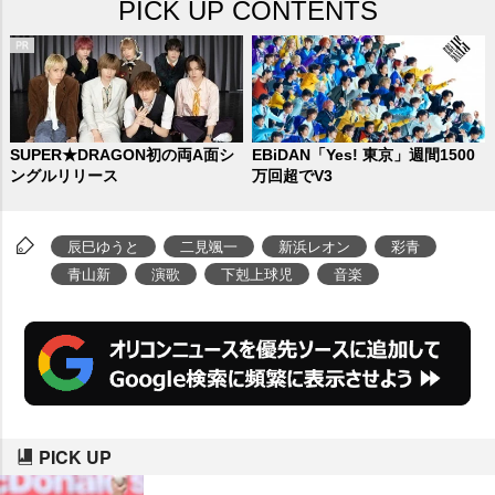
PICK UP CONTENTS
でなく、カバー曲や息のあったト
ークなど、趣向を凝らしたステー
ジを展開。今や演歌・歌謡曲に馴
染みがなかった若い世代にもファ
ン層を広げ、絶大な人気を誇って
SUPER★DRAGON初の両A面シ
EBiDAN「Yes! 東京」週間1500
ングルリリース
万回超でV3
いる。彼らがデビューした平成の
終わりから令和の初めといえば、
辰巳ゆうと
二見颯一
新浜レオン
彩青
コロナ禍真っただ中。20歳前後の
青山新
演歌
下剋上球児
音楽
スターの原石たちがキャンペーン
ライブも開けない中、いかに人
気を築き上げてきたか。個性豊か
なその頑張りに迫った。
PICK UP