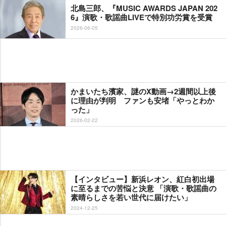
北島三郎、『MUSIC AWARDS JAPAN 202
6』演歌・歌謡曲LIVEで特別功労賞を受賞
2026-06-05
かまいたち濱家、謎のX動画→2週間以上後
に理由が判明 ファンも安堵「やっとわか
った」
2026-02-22
【インタビュー】新浜レオン、紅白初出場
に至るまでの苦悩と決意 「演歌・歌謡曲の
素晴らしさを若い世代に届けたい」
2024-12-25