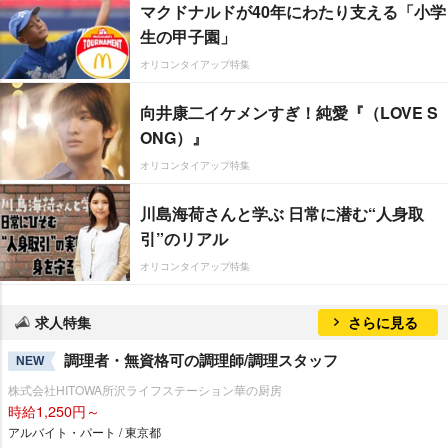
マクドナルドが40年にわたり支える「小学
生の甲子園」
オリコンタイアップ特集
向井康二イケメンすぎ！純愛『（LOVE S
ONG）』
オリコンタイアップ特集
川島海荷さんと学ぶ 日常に潜む“人身取
引”のリアル
オリコンタイアップ特集
求人特集
さらに見る
調理者・無資格可の調理師/調理スタッフ
NEW
株式会社HITOWA所沢ライフステーション華の厨房
時給1,250円～
アルバイト・パート / 東京都