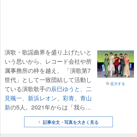
演歌・歌謡曲界を盛り上げたいと
いう思いから、レコード会社や所
属事務所の枠を越え、 「演歌第7
世代」として一致団結して活動し
拡大する
ている演歌歌手の
辰巳ゆうと
、
二
見颯一
、
新浜レオン
、
彩青
、
青山
新
の5人。2021年からは「我ら演
歌第7世代!スペシャルコンサー
記事全文・写真を大きく見る
ト」を開催し、7回目となった今
年10月15日も、オリジナル曲だけ