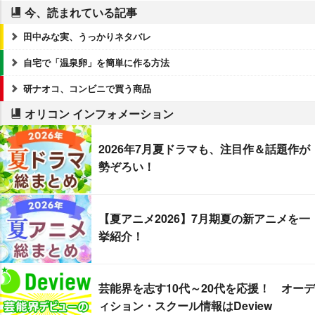
今、読まれている記事
田中みな実、うっかりネタバレ
自宅で「温泉卵」を簡単に作る方法
研ナオコ、コンビニで買う商品
オリコン インフォメーション
2026年7月夏ドラマも、注目作＆話題作が
勢ぞろい！
【夏アニメ2026】7月期夏の新アニメを一
挙紹介！
芸能界を志す10代～20代を応援！ オーデ
ィション・スクール情報はDeview