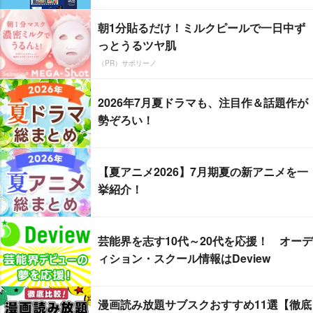
朝1分貼るだけ！ミルクピールで一日中ず
っとうるツヤ肌
（PR）サボリーノ
2026年7月夏ドラマも、注目作＆話題作が
勢ぞろい！
【夏アニメ2026】7月期夏の新アニメを一
挙紹介！
芸能界を志す10代～20代を応援！ オーデ
ィション・スクール情報はDeview
漫画読み放題サブスクおすすめ11選【徹底