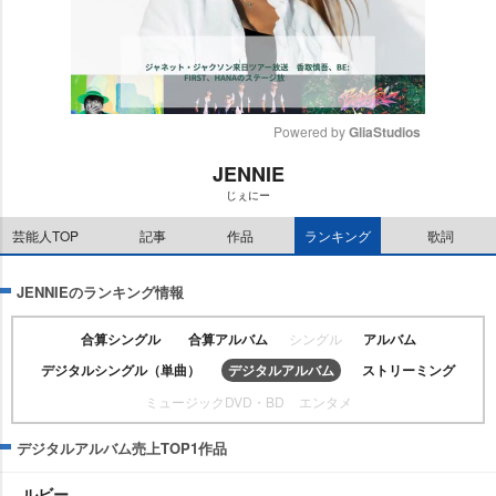
Powered by 
GliaStudios
JENNIE
M
じぇにー
u
t
芸能人TOP
記事
作品
ランキング
歌詞
e
JENNIEのランキング情報
合算シングル
合算アルバム
シングル
アルバム
デジタルシングル（単曲）
デジタルアルバム
ストリーミング
ミュージックDVD・BD
エンタメ
デジタルアルバム売上TOP1作品
ルビー