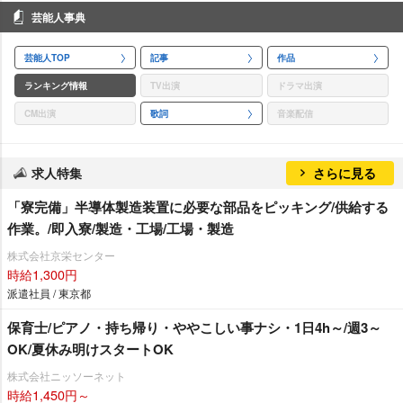
芸能人事典
芸能人TOP
記事
作品
ランキング情報
TV出演
ドラマ出演
CM出演
歌詞
音楽配信
求人特集
さらに見る
「寮完備」半導体製造装置に必要な部品をピッキング/供給する
作業。/即入寮/製造・工場/工場・製造
株式会社京栄センター
時給1,300円
派遣社員 / 東京都
保育士/ピアノ・持ち帰り・ややこしい事ナシ・1日4h～/週3～
OK/夏休み明けスタートOK
株式会社ニッソーネット
時給1,450円～