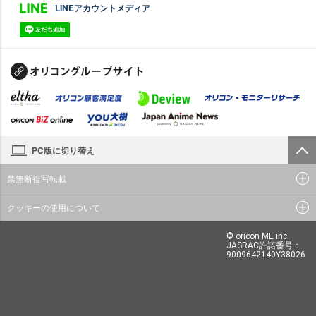
LINEアカウントメディア
PC版に切り替え
禁無断複写転載
クッキーの使用について
© oricon ME inc.
JASRAC許諾番号：
9009642140Y38026