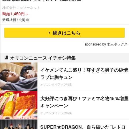
株式会社ニッソーネット
時給1,450円～
派遣社員 / 北海道
続きはこちら
sponsored by 求人ボックス
オリコンニュース イチオシ特集
イケメンてんこ盛り！尊すぎる男子の純情
ラブに胸キュン
オリコンタイアップ特集
大好評につき再び！ファミマ名物45％増量
キャンペーン
オリコンタイアップ特集
SUPER★DRAGON、自ら描いた”レトロ