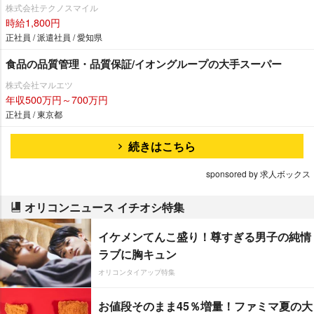
株式会社テクノスマイル
時給1,800円
正社員 / 派遣社員 / 愛知県
食品の品質管理・品質保証/イオングループの大手スーパー
株式会社マルエツ
年収500万円～700万円
正社員 / 東京都
続きはこちら
sponsored by 求人ボックス
オリコンニュース イチオシ特集
イケメンてんこ盛り！尊すぎる男子の純情
ラブに胸キュン
オリコンタイアップ特集
お値段そのまま45％増量！ファミマ夏の大