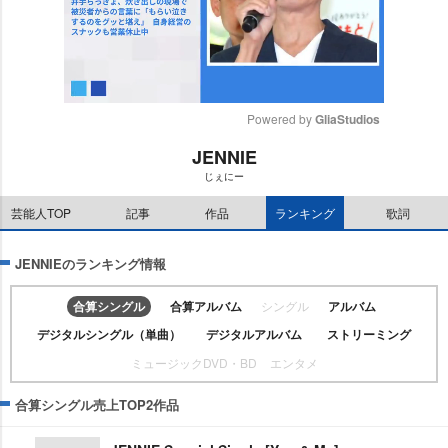
Powered by 
GliaStudios
JENNIE
M
じぇにー
u
t
芸能人TOP
記事
作品
ランキング
歌詞
e
JENNIEのランキング情報
合算シングル
合算アルバム
シングル
アルバム
デジタルシングル（単曲）
デジタルアルバム
ストリーミング
ミュージックDVD・BD
エンタメ
合算シングル売上TOP2作品