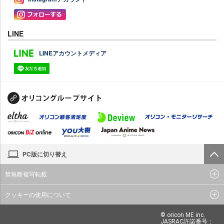
LINE
LINEアカウントメディア
PC版に切り替え
禁無断複写転載
クッキーの使用について
© oricon ME inc.
JASRAC許諾番号：