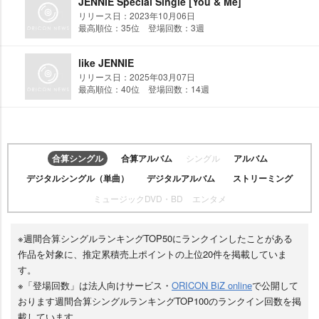
JENNIE Special Single [You & Me]
リリース日：2023年10月06日
最高順位：35位 登場回数：3週
like JENNIE
リリース日：2025年03月07日
最高順位：40位 登場回数：14週
合算シングル
合算アルバム
シングル
アルバム
デジタルシングル（単曲）
デジタルアルバム
ストリーミング
ミュージックDVD・BD
エンタメ
※週間合算シングルランキングTOP50にランクインしたことがある
作品を対象に、推定累積売上ポイントの上位20件を掲載していま
す。
※「登場回数」は法人向けサービス・
ORICON BiZ online
で公開して
おります週間合算シングルランキングTOP100のランクイン回数を掲
載しています。