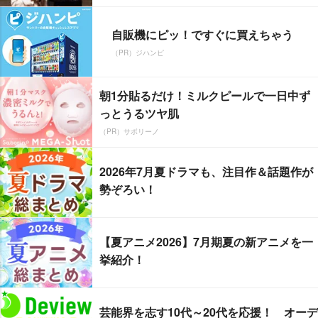
自販機にピッ！ですぐに買えちゃう
（PR）ジハンピ
朝1分貼るだけ！ミルクピールで一日中ず
っとうるツヤ肌
（PR）サボリーノ
2026年7月夏ドラマも、注目作＆話題作が
勢ぞろい！
【夏アニメ2026】7月期夏の新アニメを一
挙紹介！
芸能界を志す10代～20代を応援！ オーデ