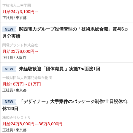
学校法人三幸学園
月給24万3,100円～
正社員 / 東京都
関西電力グループ設備管理の「技術系総合職」賞与6ヵ
NEW
月分実績
関電プラント株式会社
月給23万6,000円～
正社員 / 大阪府
未経験歓迎「団体職員 」実働7h/面接1回
NEW
一般財団法人近藤記念医学財団
月給18万円～21万円
正社員 / 東京都
「デザイナー」大手案件のパッケージ制作/土日祝休/年
NEW
休120日
株式会社シロトリ
月給24万8,000円～36万3,000円
正社員 / 東京都