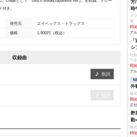
w曲として「Glitch Mode(Japanese ver.)」を収録。トレー
方
時
ド付き。
イ
尾
発売元
エイベックス・トラックス
時給
アル
価格
1,900円（税込）
「
シ
社会
収録曲
つ
時給
アル
歌詞
N
外観
株
歌詞
時給
正社
野
勤
株
時給