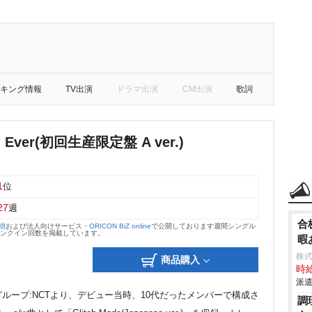
キング情報
TV出演
ドラマ出演
CM出演
歌詞
nd Ever(初回生産限定盤 A ver.)
1
位
27
週
合
大樹
および法人向けサービス・
ORICON BiZ online
で公開しております週間シングル
のランクイン回数を掲載しています。
暇
株
商品購入
時給
派遣
ループ:NCTより、デビュー当時、10代だったメンバーで構成さ
調