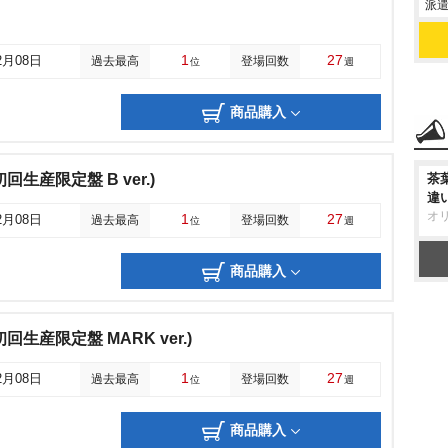
派遣
1
27
2月08日
過去最高
登場回数
位
週
商品購入
r(初回生産限定盤 B ver.)
茶
違
オ
1
27
2月08日
過去最高
登場回数
位
週
商品購入
er(初回生産限定盤 MARK ver.)
1
27
2月08日
過去最高
登場回数
位
週
商品購入