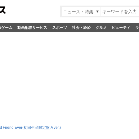
ニュース・特集
&ゲーム
動画配信サービス
スポーツ
社会・経済
グルメ
ビューティ
ラ
st Friend Ever(初回生産限定盤 A ver.)