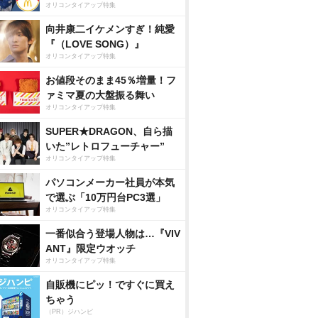
オリコンタイアップ特集
向井康二イケメンすぎ！純愛
『（LOVE SONG）』
オリコンタイアップ特集
お値段そのまま45％増量！フ
ァミマ夏の大盤振る舞い
オリコンタイアップ特集
SUPER★DRAGON、自ら描
いた”レトロフューチャー”
オリコンタイアップ特集
パソコンメーカー社員が本気
で選ぶ「10万円台PC3選」
オリコンタイアップ特集
一番似合う登場人物は…『VIV
ANT』限定ウオッチ
オリコンタイアップ特集
自販機にピッ！ですぐに買え
ちゃう
（PR）ジハンピ