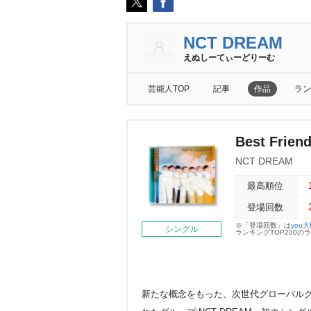
NCT DREAM
えぬしーてぃーどりーむ
芸能人TOP
記事
作品
ラン
Best Frie
NCT DREAM
最高順位
登場回数
※「登場回数」は
you
シングル
ランキングTOP200
新たな概念をもった、次世代グローバルグ