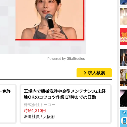
Powered by 
GliaStudios
求人検索
M
u
t
ト免許
工場内で機械洗浄や金型メンテナンス/未経
験OKのコツコツ作業!17時までの日勤
e
株式会社トーコー
時給1,310円
派遣社員 / 大阪府