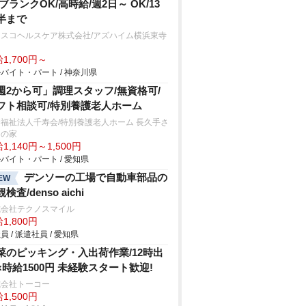
/ブランクOK/高時給/週2日～ OK/13
半まで
フスコヘルスケア株式会社/アズハイム横浜東寺
1,700円～
バイト・パート / 神奈川県
週2から可」調理スタッフ/無資格可/
フト相談可/特別養護老人ホーム
福祉法人千寿会/特別養護老人ホーム 長久手さ
きの家
1,140円～1,500円
バイト・パート / 愛知県
デンソーの工場で自動車部品の
EW
検査/denso aichi
式会社テクノスマイル
1,800円
員 / 派遣社員 / 愛知県
菜のピッキング・入出荷作業/12時出
×時給1500円 未経験スタート歓迎!
式会社トーコー
1,500円