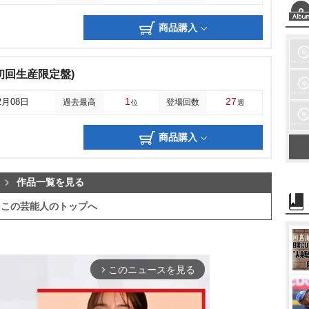
商品購入
er(初回生産限定盤)
1
27
2月08日
過去最高
登場回数
位
週
商品購入
作品一覧を見る
この芸能人のトップへ
このニュースを見る
arrow_forward_ios