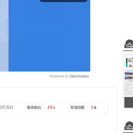
Powered by 
GliaStudios
M
u
43
2
03月25日
最高順位
登場回数
位
週
t
e