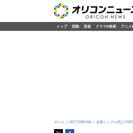
トップ
芸能
音楽
ドラマ&映画
アニメ
ホーム
NCT DREAM
合算シングル売上TOP