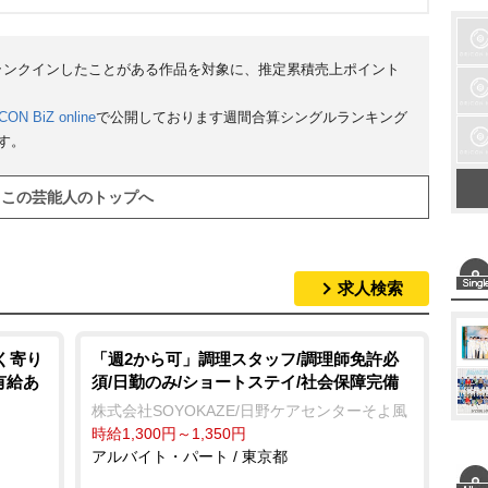
にランクインしたことがある作品を対象に、推定累積売上ポイント
CON BiZ online
で公開しております週間合算シングルランキング
す。
この芸能人のトップへ
求人検索
く寄り
「週2から可」調理スタッフ/調理師免許必
有給あ
須/日勤のみ/ショートステイ/社会保障完備
株式会社SOYOKAZE/日野ケアセンターそよ風
時給1,300円～1,350円
アルバイト・パート / 東京都