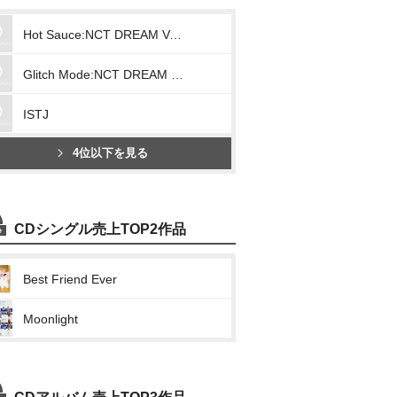
Hot Sauce:NCT DREAM Vol.1
Glitch Mode:NCT DREAM Vol.2
ISTJ
4位以下を見る
CDシングル売上TOP2作品
Best Friend Ever
Moonlight