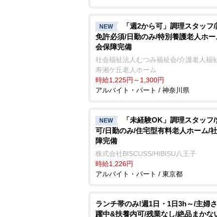
「週2から可」調理スタッフ
NEW
免許必須/日勤のみ/特別養護老人ホー
会保障完備
社会福祉法人むつみ福祉会/介護老人福
寿湘ケ丘老人ホーム
時給1,225円～1,300円
アルバイト・パート / 神奈川県
「未経験OK」調理スタッフ
NEW
可/日勤のみ/住宅型有料老人ホーム/
障完備
株式会社BISCUSS/HIBISU八王子
時給1,226円
アルバイト・パート / 東京都
ランチ帯のみ!週1日・1日3h～/主婦
躍中&扶養内可/残業なし/絶品まかな