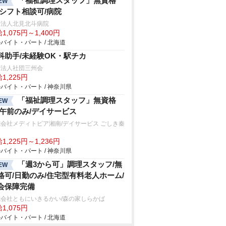
「福祉調理スタッフ」無資格
EW
/シフト相談可/病院
療法人北見北斗病院
1,075円～1,400円
バイト・パート / 北海道
科助手/未経験OK・駅チカ
療法人社団三州会
1,225円
バイト・パート / 神奈川県
「福祉調理スタッフ」無資格
EW
/午前のみ/デイサービス
会社メディトピア湘南/デイサービス ごしき秦
1,225円～1,236円
バイト・パート / 神奈川県
「週3から可」調理スタッフ/無
EW
格可/日勤のみ/住宅型有料老人ホーム/
会保障完備
式会社ともにいきるかい/森の家しらかば
1,075円
バイト・パート / 北海道