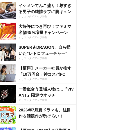
イケメンてんこ盛り！尊すぎ
る男子の純情ラブに胸キュン
オリコンタイアップ特集
大好評につき再び！ファミマ
名物45％増量キャンペーン
オリコンタイアップ特集
SUPER★DRAGON、自ら描
いた”レトロフューチャー”
オリコンタイアップ特集
【驚愕】メーカー社員が推す
「10万円台」神コスパPC
オリコンタイアップ特集
一番似合う登場人物は…『VIV
ANT』限定ウオッチ
オリコンタイアップ特集
2026年7月夏ドラマも、注目
作＆話題作が勢ぞろい！