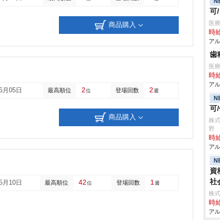
N
可
医
商品購入
時給
アル
歯
医
時給
アル
2
2
06月05日
最高順位
登場回数
位
週
N
可
商品購入
株式
野
時給
アル
N
資
社
42
1
05月10日
最高順位
登場回数
位
週
株
時給
アル