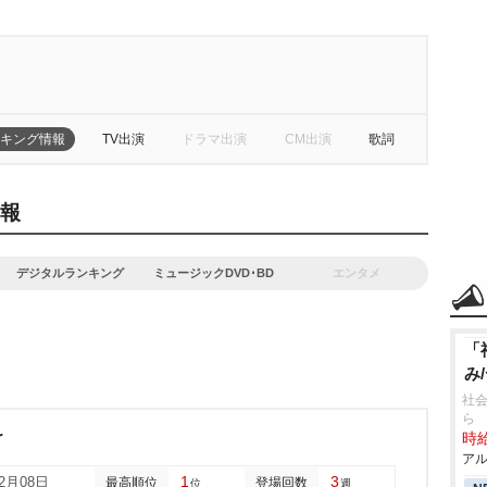
キング情報
TV出演
ドラマ出演
CM出演
歌詞
情報
デジタルランキング
ミュージックDVD･BD
エンタメ
「
み
社会
ら
r
時給
アル
1
3
02月08日
最高順位
登場回数
位
週