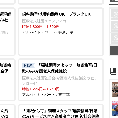
/調理師
歯科助手/扶養内勤務OK・ブランクOK
ム/社
医療法人社団ユニメディコ
時給1,300円～1,500円
アルバイト・パート / 神奈川県
祉施設
/無資格
「福祉調理スタッフ」無資格可/日
NEW
社会保
勤のみ/介護老人保健施設
医療法人社団弘善会/介護老人保健施設 ラビア
ンローゼ
時給1,226円～1,240円
アルバイト・パート / 東京都
さん活
「週2から可」調理スタッフ/無資格可/日勤
いが1
のみ/サービス付き高齢者向け住宅/社会保障