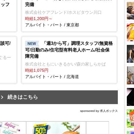
タッフ
完備
株式会社ケアフレンド/ホスピタウン川口
時給1,200円～
アルバイト・パート / 東京都
談可/
「週3から可」調理スタッフ/無資格
NEW
可/日勤のみ/住宅型有料老人ホーム/社会保
障完備
ぐるー
株式会社ともにいきるかい/森の家しらかば
時給1,075円
アルバイト・パート / 北海道
続きはこちら
sponsored by 求人ボックス