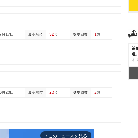
32
1
07月17日
最高順位
登場回数
位
週
茶
違
オ
23
2
03月28日
最高順位
登場回数
位
週
このニュースを見る
arrow_forward_ios