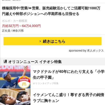
積極採用中!営業/⏩️営業、販売経験活かしてご活躍可能!1000万
円越えや幹部ポジションへの早期昇格も目指せる
ボルボ・カー相模原
月給32万円～64万4,000円
正社員 / 神奈川県
続きはこちら
sponsored by 求人ボックス
オリコンニュース イチオシ特集
マクドナルドが40年にわたり支える「小学
生の甲子園」
オリコンタイアップ特集
イケメンてんこ盛り！尊すぎる男子の純情
ラブに胸キュン