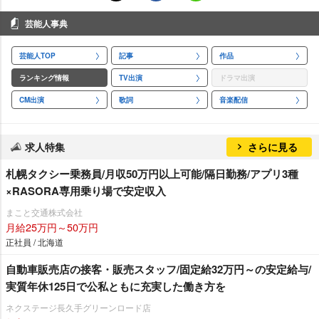
芸能人事典
芸能人TOP
記事
作品
ランキング情報
TV出演
ドラマ出演
CM出演
歌詞
音楽配信
求人特集
さらに見る
札幌タクシー乗務員/月収50万円以上可能/隔日勤務/アプリ3種
×RASORA専用乗り場で安定収入
まこと交通株式会社
月給25万円～50万円
正社員 / 北海道
自動車販売店の接客・販売スタッフ/固定給32万円～の安定給与/
実質年休125日で公私ともに充実した働き方を
ネクステージ⾧久手グリーンロード店