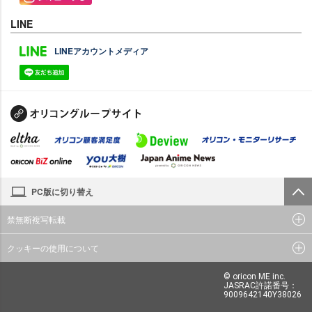
LINE
LINEアカウントメディア
PC版に切り替え
禁無断複写転載
クッキーの使用について
© oricon ME inc.
JASRAC許諾番号：
9009642140Y38026