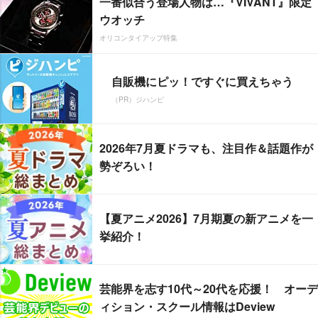
一番似合う登場人物は…『VIVANT』限定
ウオッチ
オリコンタイアップ特集
自販機にピッ！ですぐに買えちゃう
（PR）ジハンピ
2026年7月夏ドラマも、注目作＆話題作が
勢ぞろい！
【夏アニメ2026】7月期夏の新アニメを一
挙紹介！
芸能界を志す10代～20代を応援！ オーデ
ィション・スクール情報はDeview