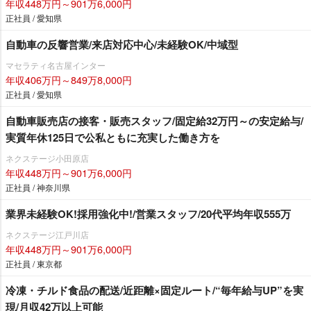
年収448万円～901万6,000円
正社員 / 愛知県
自動車の反響営業/来店対応中心/未経験OK/中域型
マセラティ名古屋インター
年収406万円～849万8,000円
正社員 / 愛知県
自動車販売店の接客・販売スタッフ/固定給32万円～の安定給与/
実質年休125日で公私ともに充実した働き方を
ネクステージ小田原店
年収448万円～901万6,000円
正社員 / 神奈川県
業界未経験OK!採用強化中!/営業スタッフ/20代平均年収555万
ネクステージ江戸川店
年収448万円～901万6,000円
正社員 / 東京都
冷凍・チルド食品の配送/近距離×固定ルート/“毎年給与UP”を実
現/月収42万以上可能