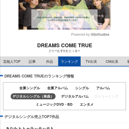
Powered by 
GliaStudios
DREAMS COME TRUE
M
どりーむずかむとぅるー
u
t
芸能人TOP
記事
作品
ランキング
TV出演
CM出演
e
DREAMS COME TRUEのランキング情報
合算シングル
合算アルバム
シングル
アルバム
デジタルシングル（単曲）
デジタルアルバム
ストリーミング
ミュージックDVD・BD
エンタメ
デジタルシングル売上TOP7作品
あなたとトゥラッタッタ♪