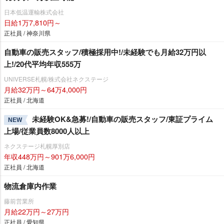
日本低温運輸株式会社
日給1万7,810円～
正社員 / 神奈川県
自動車の販売スタッフ/積極採用中!/未経験でも月給32万円以
上!/20代平均年収555万
UNIVERSE札幌/株式会社ネクステージ
月給32万円～64万4,000円
正社員 / 北海道
未経験OK&急募!/自動車の販売スタッフ/東証プライム
NEW
上場/従業員数8000人以上
ネクステージ札幌厚別店
年収448万円～901万6,000円
正社員 / 北海道
物流倉庫内作業
藤前営業所
月給22万円～27万円
正社員 / 愛知県