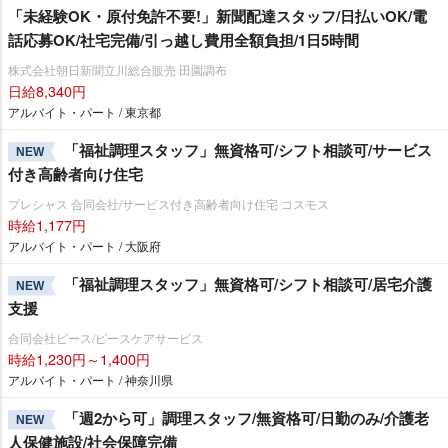
「未経験OK・原付免許不要!」新聞配達スタッフ/日払いOK/電
話応募OK/社宅完備/引っ越し費用全額負担/1日5時間
株式会社朝日新聞立川総合販売 田園調布
日給8,340円
アルバイト・パート / 東京都
「福祉調理スタッフ」無資格可/シフト相談可/サービス
NEW
付き高齢者向け住宅
プレシャス 合同会社/サービス付き高齢者向け住宅 コスモス
時給1,177円
アルバイト・パート / 大阪府
「福祉調理スタッフ」無資格可/シフト相談可/居宅介護
NEW
支援
合同会社ピース/ピースケアサービス
時給1,230円～1,400円
アルバイト・パート / 神奈川県
「週2から可」調理スタッフ/無資格可/日勤のみ/介護老
NEW
人保健施設/社会保障完備