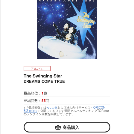
アルバム
The Swinging Star
DREAMS COME TRUE
最高順位：
1
位
登場回数：
55
回
※「登場回数」は
you大樹
および法人向けサービス・
ORICON
BiZ online
で公開しております週間アルバムランキングTOP300
のランクイン回数を掲載しています。
商品購入