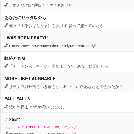
ごめんね 荒い運転でヒヤヒヤさせた
あなたにサラダ以外も
横入りするおばちゃまにも負けず 切って盛っていたら
I WAS BORN READY!!
iknowiknowiknowthatiwasbornreadyiwasbornready!
軌跡と奇跡
「カーテンもうそろそろ閉めようか?」あなたに聞いたら
MORE LIKE LAUGHABLE
サヨナラ以外言うべき事もない狭い世界で あなたと出会ったから
FALL FALLS
確か昨日まで 蝉が鳴いてたのに
この街で
イオン「AEON SPECIAL 10 WEEKS!」CMソング
when you hear "1,2,3" now it's coming!