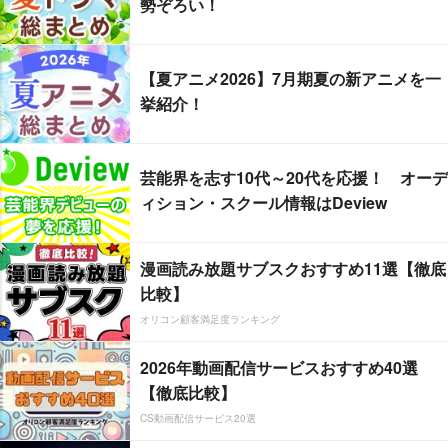
勢ぞろい！
【夏アニメ2026】7月期夏の新アニメを一
挙紹介！
芸能界を志す10代～20代を応援！ オーデ
ィション・スクール情報はDeview
漫画読み放題サブスクおすすめ11選【徹底
比較】
オリコン顧客満足度ランキング
2026年動画配信サービスおすすめ40選
【徹底比較】
CS動画配信サービス20選