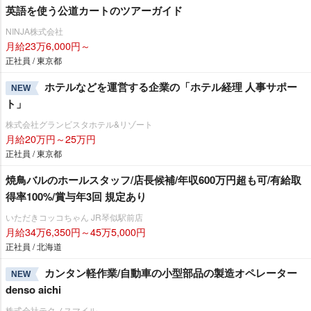
英語を使う公道カートのツアーガイド
NINJA株式会社
月給23万6,000円～
正社員 / 東京都
ホテルなどを運営する企業の「ホテル経理 人事サポー
NEW
ト」
株式会社グランビスタホテル&リゾート
月給20万円～25万円
正社員 / 東京都
焼鳥バルのホールスタッフ/店長候補/年収600万円超も可/有給取
得率100%/賞与年3回 規定あり
いただきコッコちゃん JR琴似駅前店
月給34万6,350円～45万5,000円
正社員 / 北海道
カンタン軽作業/自動車の小型部品の製造オペレーター
NEW
denso aichi
株式会社テクノスマイル