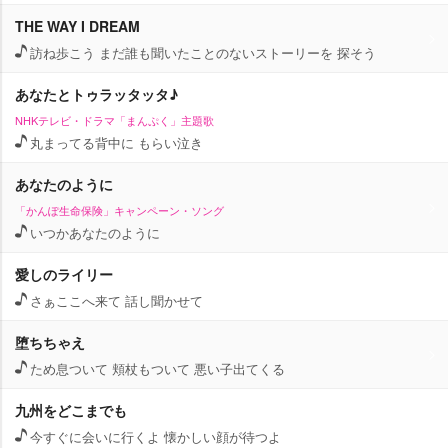
THE WAY I DREAM
訪ね歩こう まだ誰も聞いたことのないストーリーを 探そう
あなたとトゥラッタッタ♪
NHKテレビ・ドラマ「まんぷく」主題歌
丸まってる背中に もらい泣き
あなたのように
「かんぽ生命保険」キャンペーン・ソング
いつかあなたのように
愛しのライリー
さぁここへ来て 話し聞かせて
堕ちちゃえ
ため息ついて 頬杖もついて 悪い子出てくる
九州をどこまでも
今すぐに会いに行くよ 懐かしい顔が待つよ