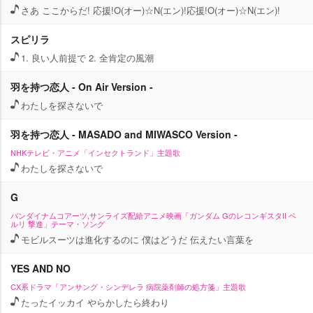
さあ ここからだ! 応援!O(オー)☆N(エン)!応援!O(オー)☆N(エン)!
スピリラ
1. 良い人前提で 2. 全肯定の風潮
羽を持つ恋人 - On Air Version -
わたしを探さないで
羽を持つ恋人 - MASADO and MIWASCO Version -
NHKテレビ・アニメ「インセクトランド」主題歌
わたしを探さないで
G
バンダイナムコアーツ,サンライズ配給アニメ映画「ガンダム GのレコンギスタII ベ
ルリ 撃進」テーマ・ソング
モビルスーツは進化するのに 僕はどうだ 伝えたい言葉を
YES AND NO
CX系ドラマ「アンサング・シンデレラ 病院薬剤師の処方箋」主題歌
たったイッカイ やらかしたら終わり