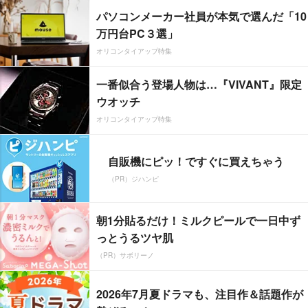
パソコンメーカー社員が本気で選んだ「10
万円台PC３選」
オリコンタイアップ特集
一番似合う登場人物は…『VIVANT』限定
ウオッチ
オリコンタイアップ特集
自販機にピッ！ですぐに買えちゃう
（PR）ジハンピ
朝1分貼るだけ！ミルクピールで一日中ず
っとうるツヤ肌
（PR）サボリーノ
2026年7月夏ドラマも、注目作＆話題作が