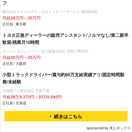
フ
株式会社ライジングサンセキュリティーサービス 蒲田BASE
月給28万円～35万円
正社員 / 東京都
トヨタ正規ディーラーの販売アシスタント/ノルマなし/第二新卒
歓迎/残業月10時間
ネッツトヨタニューリー北大阪株式会社 箕面小野原店
月給20万円～25万円
正社員 / 大阪府
小型トラックドライバー/賞与約60万支給実績アリ/固定時間勤
務/未経験
日糧製パン株式会社 月寒工場
月給28万9,370円～33万6,945円
正社員 / 北海道
続きはこちら
sponsored by 求人ボックス