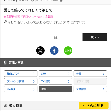
愛して笑ってうれしくて涙して
東宝配給映画「綱引いちゃった!」主題歌
何してもいいよって訳じゃないけれど 大体は許す! :):)
1/8
次へ
芸能人事典
芸能人TOP
記事
作品
ランキング情報
TV出演
ドラマ出演
CM出演
歌詞
音楽配信
求人特集
さらに見る