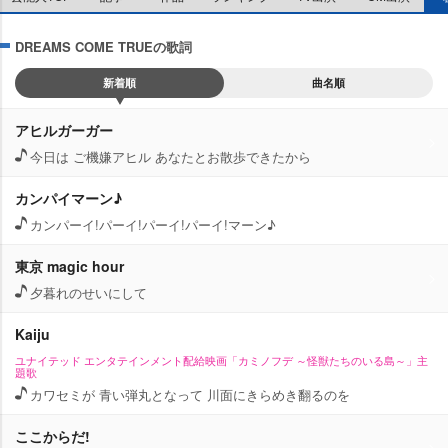
DREAMS COME TRUEの歌詞
新着順
曲名順
アヒルガーガー
今日は ご機嫌アヒル あなたとお散歩できたから
カンパイマーン♪
カンパーイ!パーイ!パーイ!パーイ!マーン♪
東京 magic hour
夕暮れのせいにして
Kaiju
ユナイテッド エンタテインメント配給映画「カミノフデ ～怪獣たちのいる島～」主
題歌
カワセミが 青い弾丸となって 川面にきらめき翻るのを
ここからだ!