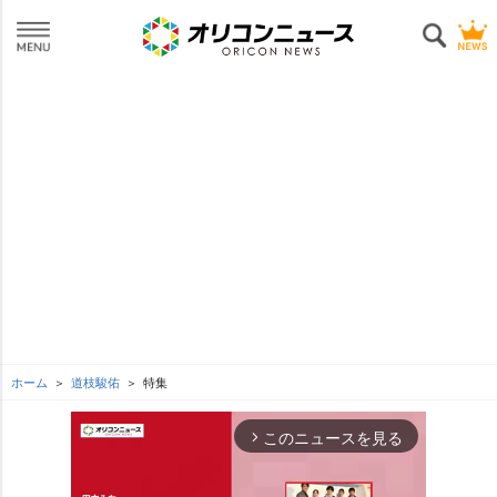
ホーム
道枝駿佑
特集
このニュースを見る
arrow_forward_ios