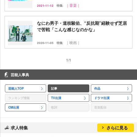
｜音楽｜
2021-11-12
特集
なにわ男子・道枝駿佑、“反抗期”経験せず芝居
で苦戦「こんな感じなのかな」
｜映画｜
2020-11-05
特集
1/1
芸能人事典
芸能人TOP
記事
作品
ランキング情報
TV出演
ドラマ出演
CM出演
歌詞
音楽配信
求人特集
さらに見る