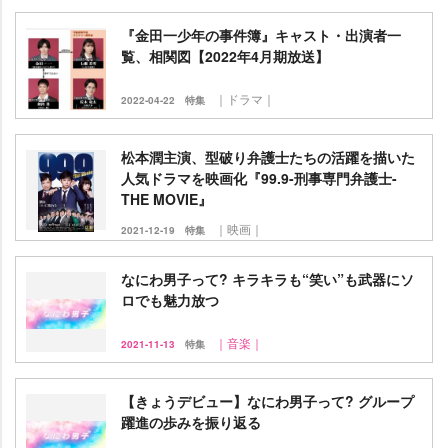
『金田一少年の事件簿』キャスト・出演者一
覧、相関図【2022年4月期放送】
｜ドラマ｜
2022-04-22
特集
松本潤主演、型破り弁護士たちの活躍を描いた
人気ドラマを映画化『99.9-刑事専門弁護士-
THE MOVIE』
｜映画｜
2021-12-19
特集
なにわ男子って? キラキラも“笑い”も武器にソ
ロでも魅力放つ
｜音楽｜
2021-11-13
特集
【きょうデビュー】なにわ男子って? グループ
躍進の歩みを振り返る