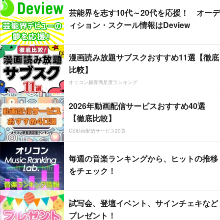
芸能界を志す10代～20代を応援！ オーデ
ィション・スクール情報はDeview
漫画読み放題サブスクおすすめ11選【徹底
比較】
オリコン顧客満足度ランキング
2026年動画配信サービスおすすめ40選
【徹底比較】
CS動画配信サービス20選
毎週の音楽ランキングから、ヒットの推移
をチェック！
試写会、登壇イベント、サインチェキなど
プレゼント！