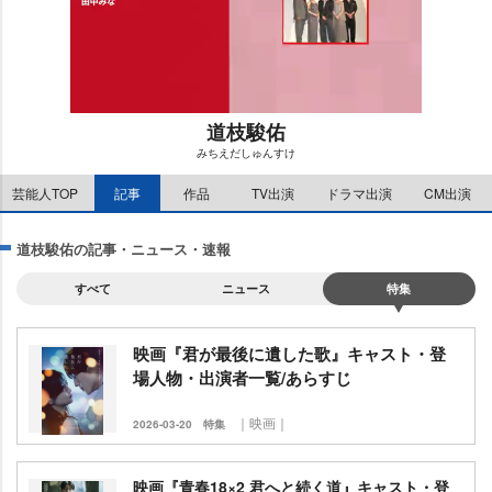
道枝駿佑
みちえだしゅんすけ
M
芸能人TOP
記事
作品
TV出演
ドラマ出演
CM出演
u
t
e
道枝駿佑の記事・ニュース・速報
すべて
ニュース
特集
映画『君が最後に遺した歌』キャスト・登
場人物・出演者一覧/あらすじ
｜映画｜
2026-03-20
特集
映画『青春18×2 君へと続く道』キャスト・登