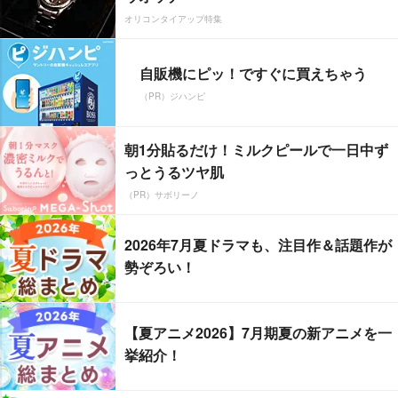
オリコンタイアップ特集
自販機にピッ！ですぐに買えちゃう
（PR）ジハンピ
朝1分貼るだけ！ミルクピールで一日中ず
っとうるツヤ肌
（PR）サボリーノ
2026年7月夏ドラマも、注目作＆話題作が
勢ぞろい！
【夏アニメ2026】7月期夏の新アニメを一
挙紹介！