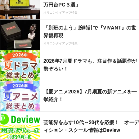
万円台PC３選」
オリコンタイアップ特集
「別班のよう」腕時計で『VIVANT』の世
界観再現
オリコンタイアップ特集
2026年7月夏ドラマも、注目作＆話題作が
勢ぞろい！
【夏アニメ2026】7月期夏の新アニメを一
挙紹介！
芸能界を志す10代～20代を応援！ オーデ
ィション・スクール情報はDeview