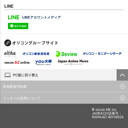
LINE
LINEアカウントメディア
PC版に切り替え
禁無断複写転載
クッキーの使用について
© oricon ME inc.
JASRAC許諾番号：
9009642140Y38026