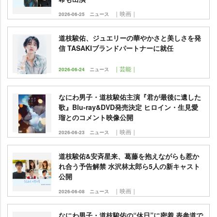
｜映画｜
2026-06-25
ニュース
道枝駿佑、ジュエリーの華やかさと美しさを発
信 TASAKIブランドパートナーに就任
｜芸能｜
2026-06-24
ニュース
なにわ男子・道枝駿佑主演『君が最後に遺した
歌』Blu-ray&DVD発売決定 ヒロイン・生見愛
瑠とのコメント映像公開
｜映画｜
2026-06-23
ニュース
道枝駿佑&安斉星来、葛藤を抱えながらも惹か
れ合う予告解禁 水沢林太郎ら5人の新キャスト
公開
｜映画｜
2026-06-08
ニュース
なにわ男子・道枝駿佑の“休日”に密着 表参道で