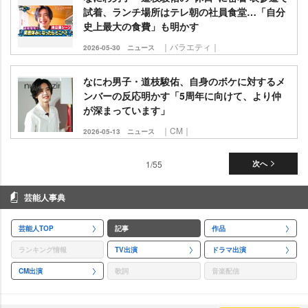
試着、ランチ場所はテレ朝の社員食堂…「自分
史上最大の食費」も明かす
｜バラエティ｜
2026-05-30
ニュース
なにわ男子・道枝駿佑、自身のボケに対するメ
ンバーの反応明かす「5周年に向けて、より仲
が深まっています」
｜CM｜
2026-05-13
ニュース
1/55
次へ
芸能人事典
芸能人TOP
記事
作品
ランキング情報
TV出演
ドラマ出演
CM出演
歌詞
音楽配信