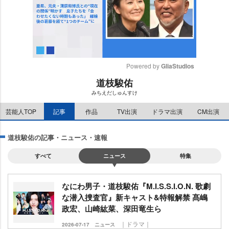
Powered by 
GliaStudios
道枝駿佑
M
みちえだしゅんすけ
u
t
芸能人TOP
記事
作品
TV出演
ドラマ出演
CM出演
e
道枝駿佑の記事・ニュース・速報
すべて
ニュース
特集
なにわ男子・道枝駿佑『M.I.S.S.I.O.N. 歌劇
な潜入捜査官』新キャスト&特報解禁 髙嶋
政宏、山崎紘菜、深田竜生ら
｜ドラマ｜
2026-07-17
ニュース