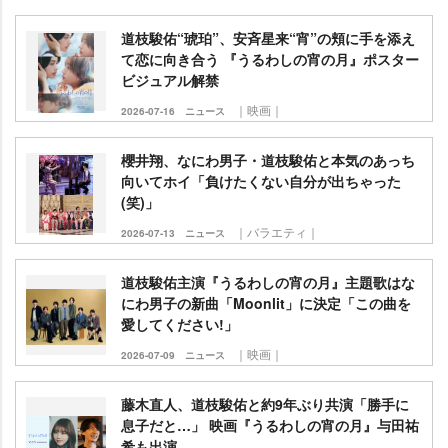
道枝駿佑“琥珀”、安斉星来“宵”の頬に手を添え
て恋に向き合う 『うるわしの宵の月』ポスター
ビジュアル解禁
｜映画｜
2026-07-16
ニュース
櫻井翔、なにわ男子・道枝駿佑と本気のあっち
向いてホイ「負けたくない自分が出ちゃった
(笑)」
｜バラエティ｜
2026-07-13
ニュース
道枝駿佑主演『うるわしの宵の月』主題歌はな
にわ男子の新曲「Moonlit」に決定「この曲を
愛してください!」
｜映画｜
2026-07-09
ニュース
藤木直人、道枝駿佑と約9年ぶり共演「勝手に
息子だと…」 映画『うるわしの宵の月』与田祐
希も出演