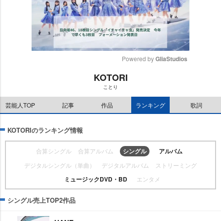
Powered by 
GliaStudios
KOTORI
M
ことり
u
t
芸能人TOP
記事
作品
ランキング
歌詞
e
KOTORIのランキング情報
合算シングル
合算アルバム
シングル
アルバム
デジタルシングル（単曲）
デジタルアルバム
ストリーミング
ミュージックDVD・BD
エンタメ
シングル売上TOP2作品