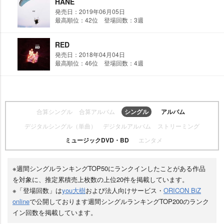
HANE
発売日：2019年06月05日
最高順位：42位 登場回数：3週
RED
発売日：2018年04月04日
最高順位：46位 登場回数：4週
合算シングル
合算アルバム
シングル
アルバム
デジタルシングル（単曲）
デジタルアルバム
ストリーミング
ミュージックDVD・BD
エンタメ
※週間シングルランキングTOP50にランクインしたことがある作品
を対象に、推定累積売上枚数の上位20件を掲載しています。
※「登場回数」は
you大樹
および法人向けサービス・
ORICON BiZ
online
で公開しております週間シングルランキングTOP200のランク
イン回数を掲載しています。