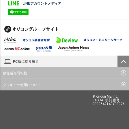
LINEアカウントメディア
PC版に切り替え
禁無断複写転載
クッキーの使用について
© oricon ME inc.
JASRAC許諾番号：
9009642140Y38026