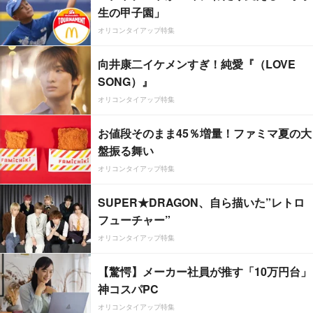
生の甲子園」
オリコンタイアップ特集
向井康二イケメンすぎ！純愛『（LOVE
SONG）』
オリコンタイアップ特集
お値段そのまま45％増量！ファミマ夏の大
盤振る舞い
オリコンタイアップ特集
SUPER★DRAGON、自ら描いた”レトロ
フューチャー”
オリコンタイアップ特集
【驚愕】メーカー社員が推す「10万円台」
神コスパPC
オリコンタイアップ特集