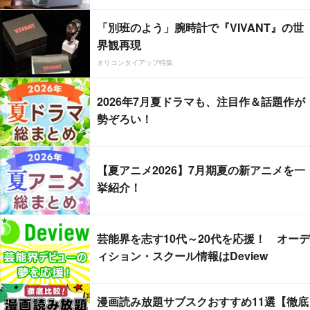
「別班のよう」腕時計で『VIVANT』の世
界観再現
オリコンタイアップ特集
2026年7月夏ドラマも、注目作＆話題作が
勢ぞろい！
【夏アニメ2026】7月期夏の新アニメを一
挙紹介！
芸能界を志す10代～20代を応援！ オーデ
ィション・スクール情報はDeview
漫画読み放題サブスクおすすめ11選【徹底