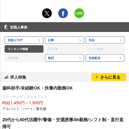
芸能人事典
芸能人TOP
記事
作品
ランキング情報
TV出演
ドラマ出演
CM出演
歌詞
音楽配信
求人特集
さらに見る
歯科助手/未経験OK・扶養内勤務OK
ブロッサムデンタルオフィス
時給1,450円～1,500円
アルバイト・パート / 東京都
20代から60代活躍中/警備・交通誘導/8h勤務/シフト制・直行直
帰可