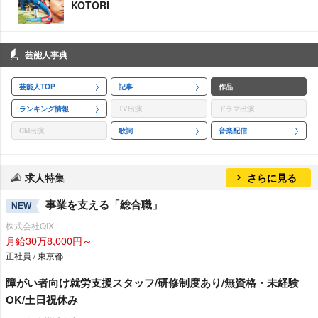
KOTORI
芸能人事典
芸能人TOP
記事
作品
ランキング情報
TV出演
ドラマ出演
CM出演
歌詞
音楽配信
求人特集
さらに見る
事業を支える「総合職」
NEW
株式会社QIX
月給30万8,000円～
正社員 / 東京都
障がい者向け就労支援スタッフ/研修制度あり/無資格・未経験
OK/土日祝休み