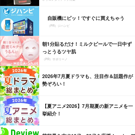
自販機にピッ！ですぐに買えちゃう
（PR）ジハンピ
朝1分貼るだけ！ミルクピールで一日中ず
っとうるツヤ肌
（PR）サボリーノ
2026年7月夏ドラマも、注目作＆話題作が
勢ぞろい！
【夏アニメ2026】7月期夏の新アニメを一
挙紹介！