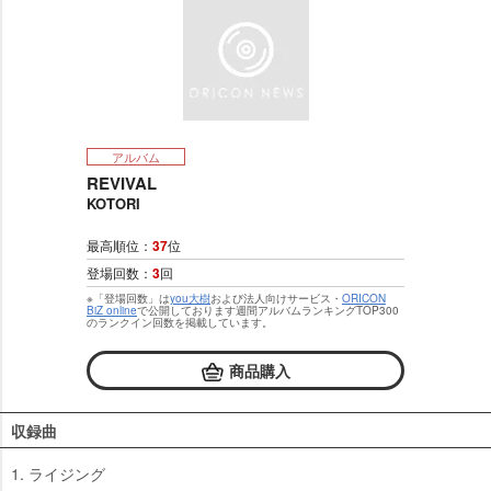
アルバム
REVIVAL
KOTORI
最高順位：
37
位
登場回数：
3
回
※「登場回数」は
you大樹
および法人向けサービス・
ORICON
BiZ online
で公開しております週間アルバムランキングTOP300
のランクイン回数を掲載しています。
商品購入
収録曲
1. ライジング