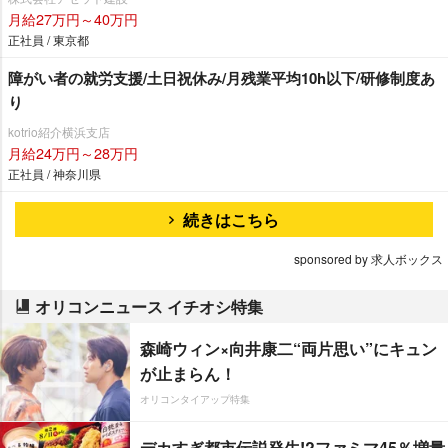
月給27万円～40万円
正社員 / 東京都
障がい者の就労支援/土日祝休み/月残業平均10h以下/研修制度あ
り
kotrio紹介横浜支店
月給24万円～28万円
正社員 / 神奈川県
続きはこちら
sponsored by 求人ボックス
オリコンニュース イチオシ特集
森崎ウィン×向井康二“両片思い”にキュン
が止まらん！
オリコンタイアップ特集
デカすぎ都市伝説発生!?ファミマ45％増量