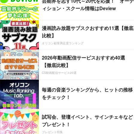
芸能界を志す10代～20代を応援！ オーデ
ィション・スクール情報はDeview
漫画読み放題サブスクおすすめ11選【徹底
比較】
オリコン顧客満足度ランキング
2026年動画配信サービスおすすめ40選
【徹底比較】
CS動画配信サービス20選
毎週の音楽ランキングから、ヒットの推移
をチェック！
試写会、登壇イベント、サインチェキなど
プレゼント！
プレゼント特集