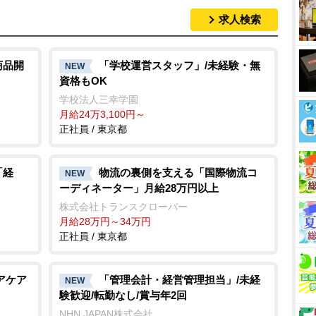
求人検索
M
u
t
商品開
「学校運営スタッフ」/未経験・無
NEW
資格もOK
e
学校法人三幸学園
月給24万3,100円～
正社員 / 東京都
「経
物流の裏側を支える「国際物流コ
NEW
ーディネーター」月給28万円以上
株式会社トランスクローバー
月給28万円～34万円
正社員 / 東京都
アケア
「管理会計・経営管理担当」/未経
NEW
験歓迎/転勤なし/賞与年2回
NHN JAPAN株式会社