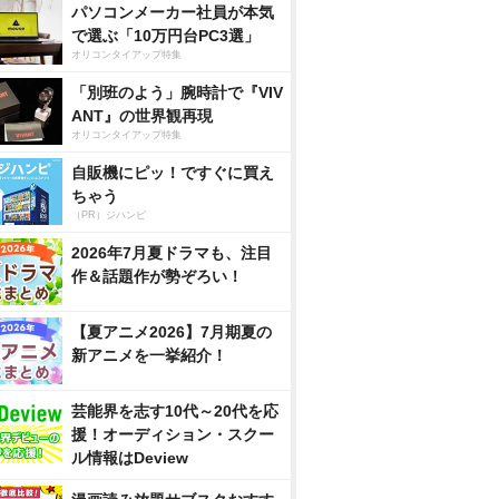
パソコンメーカー社員が本気
で選ぶ「10万円台PC3選」
オリコンタイアップ特集
「別班のよう」腕時計で『VIV
ANT』の世界観再現
オリコンタイアップ特集
自販機にピッ！ですぐに買え
ちゃう
（PR）ジハンピ
2026年7月夏ドラマも、注目
作＆話題作が勢ぞろい！
【夏アニメ2026】7月期夏の
新アニメを一挙紹介！
芸能界を志す10代～20代を応
援！オーディション・スクー
ル情報はDeview