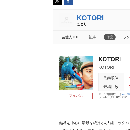
KOTORI
ことり
芸能人TOP
記事
作品
ラン
KOTORI
KOTORI
最高順位
登場回数
※「登場回数」は
you
アルバム
ランキングTOP300
越谷を中心に活動を続ける4人組ロックバンド:KO