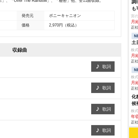
「Over The Rainbow」、「秘密」他、全11曲収録。
調
も
発売元
ポニーキャニオン
宮
月
価格
2,970円（税込）
正社
N
土
収録曲
株
月
正社
歌詞
N
株式
月給
歌詞
正社
化
候
歌詞
株
年収
正社
歌詞