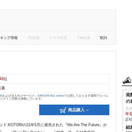
キング情報
TV出演
ドラマ出演
CM出演
歌詞
48
位
1
週
発
大樹
および法人向けサービス・
ORICON BiZ online
で公開しております週間アルバム
のランクイン回数を掲載しています。
の
大
商品購入
年収
正社
TORIの21年5月に発売された『We Are The Future』か
結