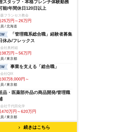
理スタッフ・本格フレンチ体験勤務
可能/年間休日120日以上
の森フランセス教会
給25万円～26万円
員 / 北海道
「管理職系総合職」経験者募集
EW
日休み/フレックス
式会社奥村組
給38万円～56万円
員 / 東京都
事業を支える「総合職」
EW
会社QIX
30万8,000円～
員 / 東京都
粧品・医薬部外品の商品開発/管理職
補
式会社千代田化学
470万円～620万円
員 / 東京都
続きはこちら