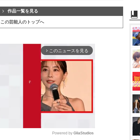
作品一覧を見る
この芸能人のトップへ
このニュースを見る
arrow_forward_ios
Powered by 
GliaStudios