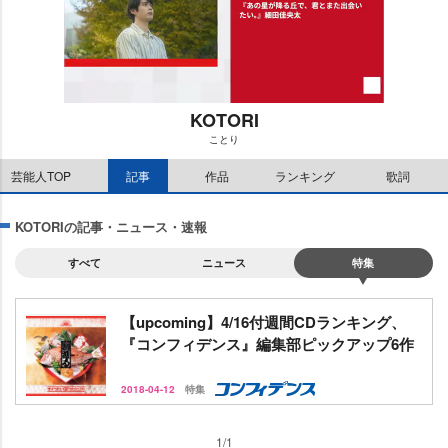
KOTORI
ことり
M
芸能人TOP
記事
作品
ランキング
歌詞
u
t
e
KOTORIの記事・ニュース・速報
すべて
ニュース
特集
【upcoming】4/16付週間CDランキング、
『コンフィデンス』編集部ピックアップ6作
2018-04-12
特集
1/1