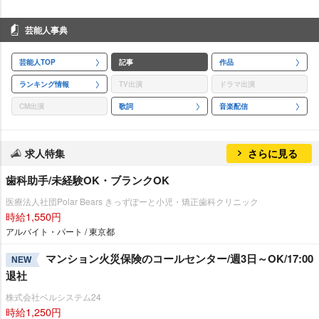
芸能人事典
芸能人TOP
記事
作品
ランキング情報
TV出演
ドラマ出演
CM出演
歌詞
音楽配信
求人特集
さらに見る
歯科助手/未経験OK・ブランクOK
医療法人社団Polar Bears きっずぽーと小児・矯正歯科クリニック
時給1,550円
アルバイト・パート / 東京都
マンション火災保険のコールセンター/週3日～OK/17:00
NEW
退社
株式会社ベルシステム24
時給1,250円