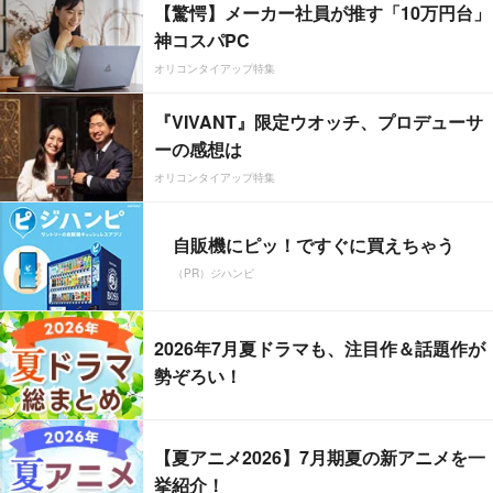
【驚愕】メーカー社員が推す「10万円台」
神コスパPC
オリコンタイアップ特集
『VIVANT』限定ウオッチ、プロデューサ
ーの感想は
オリコンタイアップ特集
自販機にピッ！ですぐに買えちゃう
（PR）ジハンピ
2026年7月夏ドラマも、注目作＆話題作が
勢ぞろい！
【夏アニメ2026】7月期夏の新アニメを一
挙紹介！