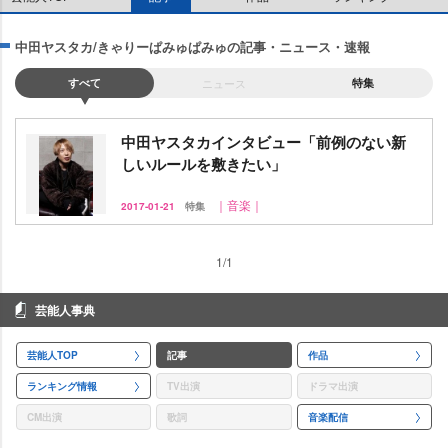
中田ヤスタカ/きゃりーぱみゅぱみゅの記事・ニュース・速報
すべて
ニュース
特集
中田ヤスタカインタビュー「前例のない新
しいルールを敷きたい」
｜音楽｜
2017-01-21
特集
1/1
芸能人事典
芸能人TOP
記事
作品
ランキング情報
TV出演
ドラマ出演
CM出演
歌詞
音楽配信