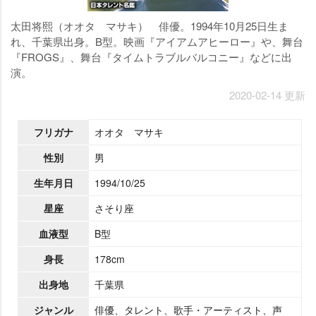
太田将熙（オオタ マサキ） 俳優。1994年10月25日生ま
れ、千葉県出身。B型。映画『アイアムアヒーロー』や、舞台
『FROGS』、舞台『タイムトラブルバルコニー』などに出
演。
2020-02-14 更新
フリガナ
オオタ マサキ
性別
男
生年月日
1994/10/25
星座
さそり座
血液型
B型
身長
178cm
出身地
千葉県
ジャンル
俳優、タレント、歌手・アーティスト、声