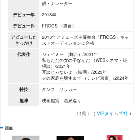
優・ナレーター
デビュー年
2013年
デビュー作
FROGS （舞台）
デビューした
2013年アミューズ主催舞台「FROGS」キャ
きっかけ
ストオーディションに合格
代表作
ジェイミー （舞台）/2021年
私もただの女の子なんだ （WEBシネマ・純
猥談）/2021年
冗談じゃないよ （映画）/2023年
夫の家庭を壊すまで （テレビ東京）/2024年
特技
ダンス サッカー
趣味
映画鑑賞 温泉巡り
出典：（
VIPタイムズ社
）
画像