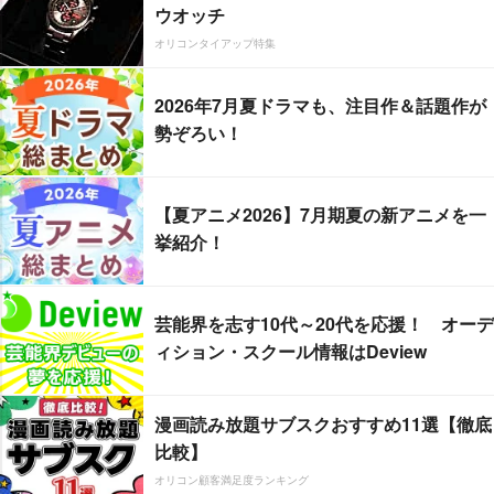
ウオッチ
オリコンタイアップ特集
2026年7月夏ドラマも、注目作＆話題作が
勢ぞろい！
【夏アニメ2026】7月期夏の新アニメを一
挙紹介！
芸能界を志す10代～20代を応援！ オーデ
ィション・スクール情報はDeview
漫画読み放題サブスクおすすめ11選【徹底
比較】
オリコン顧客満足度ランキング