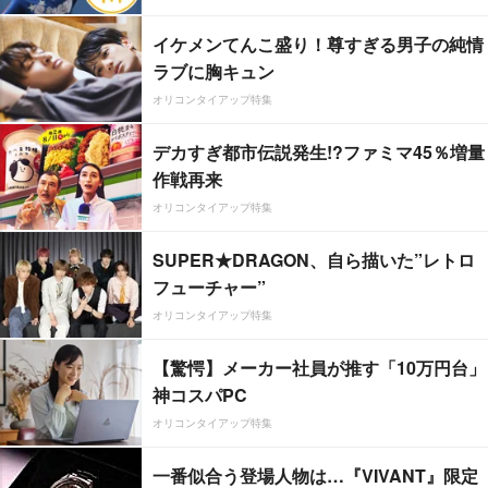
イケメンてんこ盛り！尊すぎる男子の純情
ラブに胸キュン
オリコンタイアップ特集
デカすぎ都市伝説発生!?ファミマ45％増量
作戦再来
オリコンタイアップ特集
SUPER★DRAGON、自ら描いた”レトロ
フューチャー”
オリコンタイアップ特集
【驚愕】メーカー社員が推す「10万円台」
神コスパPC
オリコンタイアップ特集
一番似合う登場人物は…『VIVANT』限定