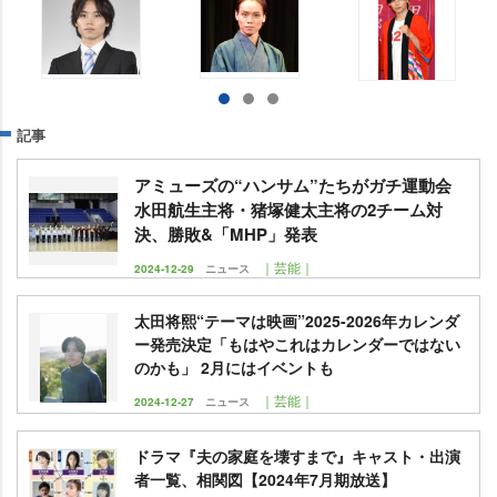
記事
アミューズの“ハンサム”たちがガチ運動会
水田航生主将・猪塚健太主将の2チーム対
決、勝敗&「MHP」発表
｜芸能｜
2024-12-29
ニュース
太田将熙“テーマは映画”2025-2026年カレンダ
ー発売決定「もはやこれはカレンダーではない
のかも」 2月にはイベントも
｜芸能｜
2024-12-27
ニュース
ドラマ『夫の家庭を壊すまで』キャスト・出演
者一覧、相関図【2024年7月期放送】