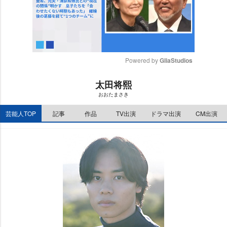
Powered by 
GliaStudios
M
太田将熙
u
おおたまさき
t
e
芸能人TOP
記事
作品
TV出演
ドラマ出演
CM出演