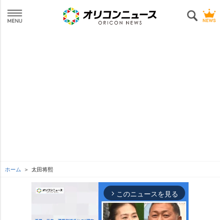
ホーム
太田将熙
このニュースを見る
arrow_forward_ios