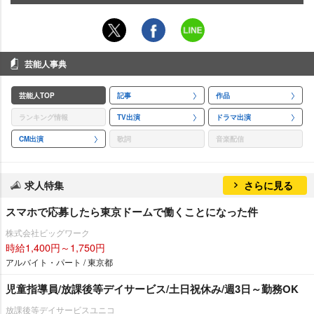
芸能人事典
芸能人TOP
記事
作品
ランキング情報
TV出演
ドラマ出演
CM出演
歌詞
音楽配信
求人特集
さらに見る
スマホで応募したら東京ドームで働くことになった件
株式会社ビッグワーク
時給1,400円～1,750円
アルバイト・パート / 東京都
児童指導員/放課後等デイサービス/土日祝休み/週3日～勤務OK
放課後等デイサービスユニコ