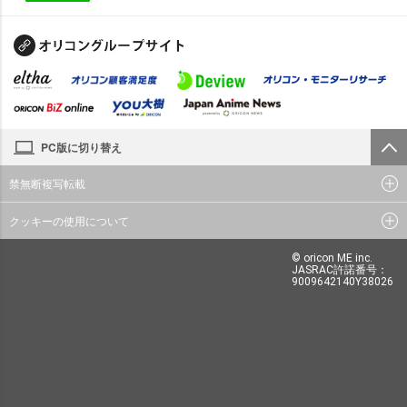
PC版に切り替え
禁無断複写転載
クッキーの使用について
© oricon ME inc.
JASRAC許諾番号：
9009642140Y38026