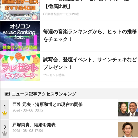
【徹底比較】
CS動画配信サービス20選
毎週の音楽ランキングから、ヒットの推移
をチェック！
試写会、登壇イベント、サインチェキなど
プレゼント！
プレゼント特集
ニュース記事アクセスランキング
亜希 元夫・清原和博との現在の関係
1
2026-08-08 08:15
戸塚純貴、結婚を発表
2
2026-08-08 17:54