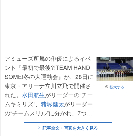
アミューズ所属の俳優によるイベ
ント『最初で最後?!TEAM HAND
SOME!冬の大運動会』が、28日に
東京・アリーナ立川立飛で開催さ
拡大する
れた。
水田航生
がリーダーの“チー
ムキミリズ”、
猪塚健太
がリーダー
の“チームスリル”に分かれ、7つの
競技で熱戦を繰り広げた。
記事全文・写真を大きく見る