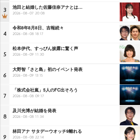
池田と結婚した佐藤佳奈アナとは…
3
2026-08-07 20:08
令和8年8月8日、吉報続々
4
2026-08-08 18:17
松本伊代、すっぴん披露に驚く声
5
2026-08-09 11:30
大野智「さと島」初のイベント発表
6
2026-08-09 13:15
「株式会社嵐」5人のFC出そろう
7
2026-08-08 09:17
及川光博が結婚を発表
8
2026-08-08 11:34
林田アナ サタデーウオッチ9離れる
9
2026-08-08 22:14