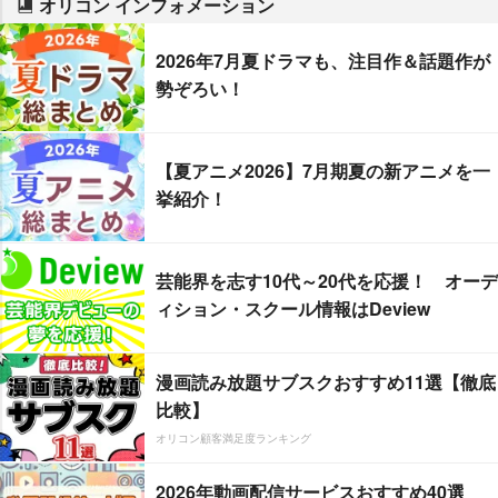
オリコン インフォメーション
2026年7月夏ドラマも、注目作＆話題作が
勢ぞろい！
【夏アニメ2026】7月期夏の新アニメを一
挙紹介！
芸能界を志す10代～20代を応援！ オーデ
ィション・スクール情報はDeview
漫画読み放題サブスクおすすめ11選【徹底
比較】
オリコン顧客満足度ランキング
2026年動画配信サービスおすすめ40選