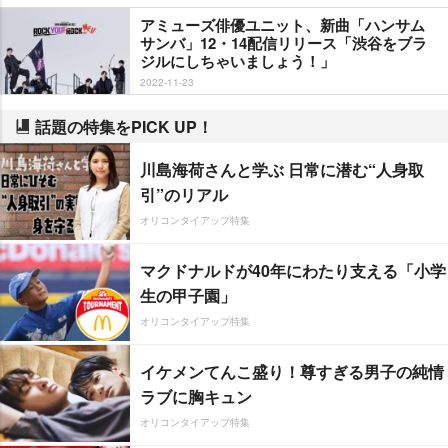
アミューズ俳優ユニット、新曲「ハンサム
サンバ」12・14配信リリース「渋谷をブラ
ジルにしちゃいましょう！」
2022-11-23
話題の特集をPICK UP！
川島海荷さんと学ぶ 日常に潜む“人身取
引”のリアル
オリコンタイアップ特集
マクドナルドが40年にわたり支える「小学
生の甲子園」
オリコンタイアップ特集
イケメンてんこ盛り！尊すぎる男子の純情
ラブに胸キュン
オリコンタイアップ特集