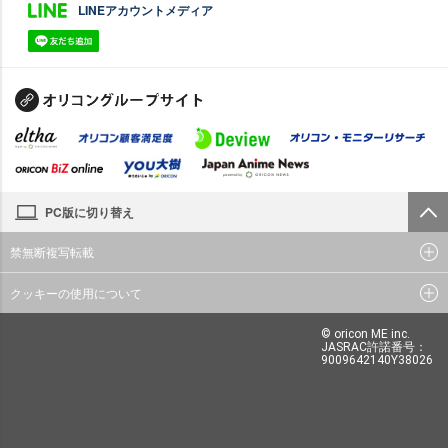
LINEアカウントメディア
PC版に切り替え
禁無断複写転載
クッキーの使用について
© oricon ME inc.
JASRAC許諾番号：
9009642140Y38026