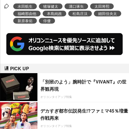
水田航生
猪塚健太
溝口琢矢
太田将熙
福崎那由他
本島純政
松島庄汰
細田佳央太
新原泰佑
俳優
PICK UP
「別班のよう」腕時計で『VIVANT』の世
界観再現
オリコンタイアップ特集
デカすぎ都市伝説発生!?ファミマ45％増量
作戦再来
オリコンタイアップ特集