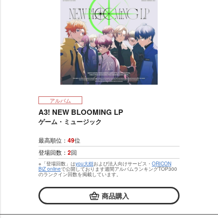
アルバム
A3! NEW BLOOMING LP
ゲーム・ミュージック
最高順位：
49
位
登場回数：
2
回
※「登場回数」は
you大樹
および法人向けサービス・
ORICON
BiZ online
で公開しております週間アルバムランキングTOP300
のランクイン回数を掲載しています。
商品購入