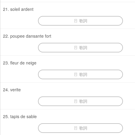
21. soleil ardent
歌詞
22. poupee dansante fort
歌詞
23. fleur de neige
歌詞
24. verite
歌詞
25. tapis de sable
歌詞