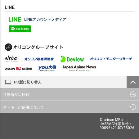
LINE
LINEアカウントメディア
PC版に切り替え
禁無断複写転載
クッキーの使用について
© oricon ME inc.
JASRAC許諾番号：
9009642140Y38026