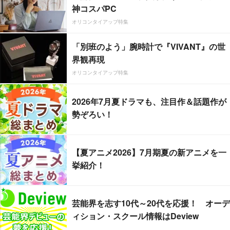
神コスパPC
オリコンタイアップ特集
「別班のよう」腕時計で『VIVANT』の世
界観再現
オリコンタイアップ特集
2026年7月夏ドラマも、注目作＆話題作が
勢ぞろい！
【夏アニメ2026】7月期夏の新アニメを一
挙紹介！
芸能界を志す10代～20代を応援！ オーデ
ィション・スクール情報はDeview