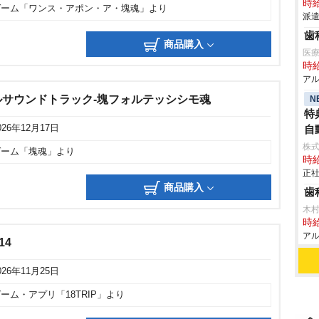
時給
ゲーム「ワンス・アポン・ア・塊魂」より
派遣
歯
商品購入
医
時給
アル
サウンドトラック-塊フォルテッシシモ魂
N
特
026年12月17日
自動
株
ゲーム「塊魂」より
時給
正社
商品購入
歯
木
時給
アル
14
026年11月25日
ーム・アプリ「18TRIP」より