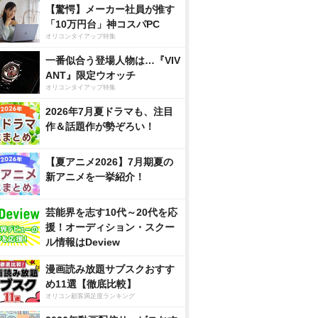
【驚愕】メーカー社員が推す
「10万円台」神コスパPC
オリコンタイアップ特集
一番似合う登場人物は…『VIV
ANT』限定ウオッチ
オリコンタイアップ特集
2026年7月夏ドラマも、注目
作＆話題作が勢ぞろい！
【夏アニメ2026】7月期夏の
新アニメを一挙紹介！
芸能界を志す10代～20代を応
援！オーディション・スクー
ル情報はDeview
漫画読み放題サブスクおすす
め11選【徹底比較】
オリコン顧客満足度ランキング