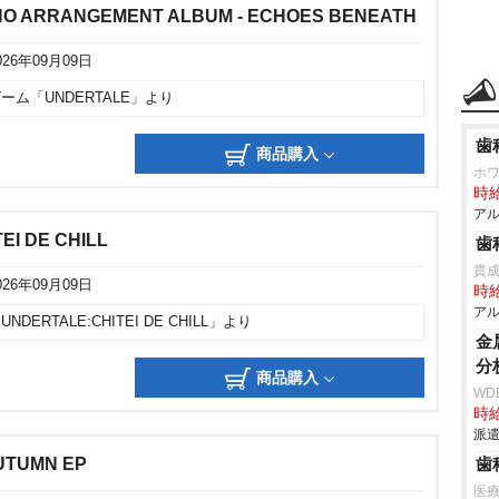
NO ARRANGEMENT ALBUM - ECHOES BENEATH
026年09月09日
ーム「UNDERTALE」より
歯
商品購入
ホ
時給
アル
EI DE CHILL
歯
貴
026年09月09日
時給
アル
UNDERTALE:CHITEI DE CHILL」より
金
分
商品購入
WD
時給
派遣
UTUMN EP
歯
医