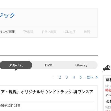
ジック
キング情報
TV出演
ドラマ出演
CM出演
歌詞
アルバム
DVD
Blu-ray
1
2
3
4
5
次へ
歯
はつ
時給
ア・塊魂』オリジナルサウンドトラック‐塊ワンスア
アル
金
026年12月17日
WD