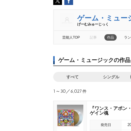
ゲーム・ミュー
げーむみゅーじっく
芸能人TOP
記事
作品
ラン
ゲーム・ミュージックの作品
すべて
シングル
1～30／6,027
件
『ワンス・アポン・
ゲイン魂
発売日
2