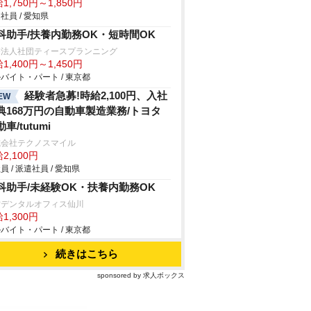
1,750円～1,850円
社員 / 愛知県
科助手/扶養内勤務OK・短時間OK
療法人社団ティースプランニング
1,400円～1,450円
バイト・パート / 東京都
経験者急募!時給2,100円、入社
EW
典168万円の自動車製造業務/トヨタ
車/tutumi
式会社テクノスマイル
2,100円
員 / 派遣社員 / 愛知県
科助手/未経験OK・扶養内勤務OK
村デンタルオフィス仙川
1,300円
バイト・パート / 東京都
続きはこちら
sponsored by 求人ボックス