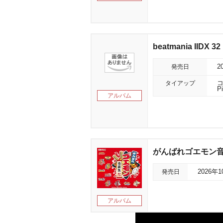
beatmania IIDX 
発売日
2
タイアップ
コ
P
アルバム
がんばれゴエモン
発売日
2026年
アルバム