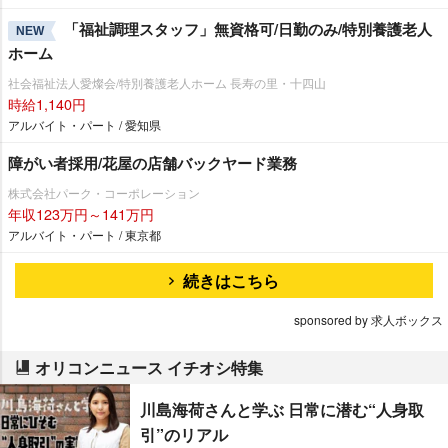
「福祉調理スタッフ」無資格可/日勤のみ/特別養護老人
NEW
ホーム
社会福祉法人愛燦会/特別養護老人ホーム 長寿の里・十四山
時給1,140円
アルバイト・パート / 愛知県
障がい者採用/花屋の店舗バックヤード業務
株式会社パーク・コーポレーション
年収123万円～141万円
アルバイト・パート / 東京都
続きはこちら
sponsored by 求人ボックス
オリコンニュース イチオシ特集
川島海荷さんと学ぶ 日常に潜む“人身取
引”のリアル