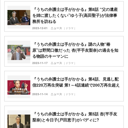
『うちの弁護士は手がかかる』第8話 “父の遺産
を姉に渡したくない”ゆう子(高田聖子)が法律事
務所を訪ねる
2023-12-01
ニュース
｜ドラマ｜
『うちの弁護士は手がかかる』謎の人物“椿
原”は野間口徹だった 杏(平手友梨奈)の過去を知
る物語のキーマンに
2023-11-17
ニュース
｜ドラマ｜
『うちの弁護士は手がかかる』第4話、見逃し配
信220万再生突破 第1～4話連続で200万再生超え
2023-11-14
ニュース
｜ドラマ｜
『うちの弁護士は手がかかる』第5話 杏(平手友
梨奈)と今日子(戸田恵子)がバディに?