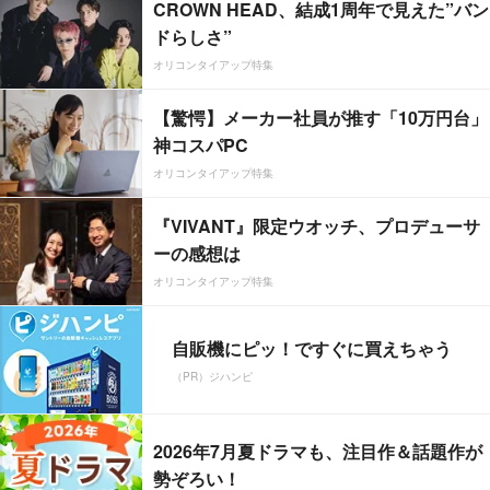
CROWN HEAD、結成1周年で見えた”バン
ドらしさ”
オリコンタイアップ特集
【驚愕】メーカー社員が推す「10万円台」
神コスパPC
オリコンタイアップ特集
『VIVANT』限定ウオッチ、プロデューサ
ーの感想は
オリコンタイアップ特集
自販機にピッ！ですぐに買えちゃう
（PR）ジハンピ
2026年7月夏ドラマも、注目作＆話題作が
勢ぞろい！