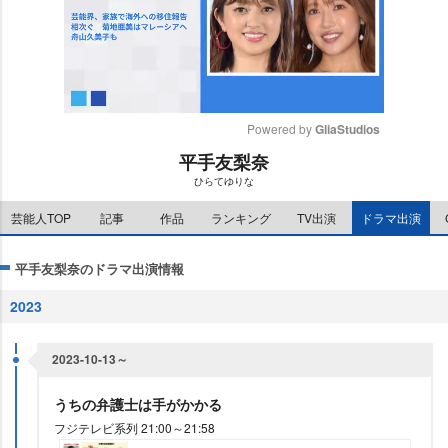
Powered by 
GliaStudios
平手友梨奈
M
ひらてゆりな
u
t
芸能人TOP
記事
作品
ランキング
TV出演
ドラマ出演
e
平手友梨奈のドラマ出演情報
2023
2023-10-13～
うちの弁護士は手がかかる
フジテレビ系列 21:00～21:58