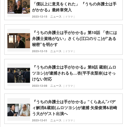
「僕以上に意見をくれた」 『うちの弁護士は手
がかかる』最終章突入
2023-12-15
ニュース
｜ドラマ｜
『うちの弁護士は手がかかる』第10話 「杏には
弁護士資格がない」さくら(江口のりこ)が“ある
秘密”を明かす
2023-12-15
ニュース
｜ドラマ｜
『うちの弁護士は手がかかる』第9話 蔵前(ムロ
ツヨシ)が逮捕されるも…杏(平手友梨奈)はそっ
けない対応
2023-12-08
ニュース
｜ドラマ｜
『うちの弁護士は手がかかる』“くらあん”バデ
ィ解消&蔵前(ムロツヨシ)が逮捕 矢柴俊博&岩崎
う大がゲスト出演へ
2023-12-01
ニュース
｜ドラマ｜