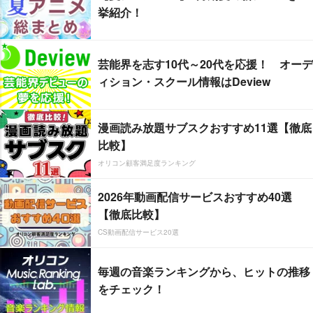
挙紹介！
芸能界を志す10代～20代を応援！ オーデ
ィション・スクール情報はDeview
漫画読み放題サブスクおすすめ11選【徹底
比較】
オリコン顧客満足度ランキング
2026年動画配信サービスおすすめ40選
【徹底比較】
CS動画配信サービス20選
毎週の音楽ランキングから、ヒットの推移
をチェック！