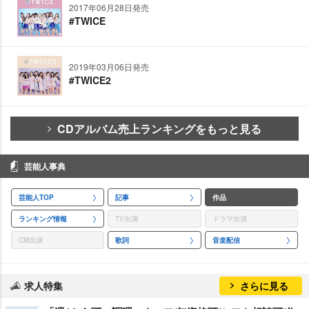
2017年06月28日発売
#TWICE
2019年03月06日発売
#TWICE2
CDアルバム売上ランキングをもっと見る
芸能人事典
芸能人TOP
記事
作品
ランキング情報
TV出演
ドラマ出演
CM出演
歌詞
音楽配信
求人特集
さらに見る