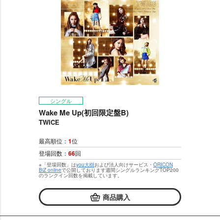
シングル
Wake Me Up(初回限定盤B)
TWICE
最高順位：
1
位
登場回数：
66
回
※「登場回数」は
you大樹
および法人向けサービス・
ORICON
BiZ online
で公開しております週間シングルランキングTOP200
のランクイン回数を掲載しています。
商品購入