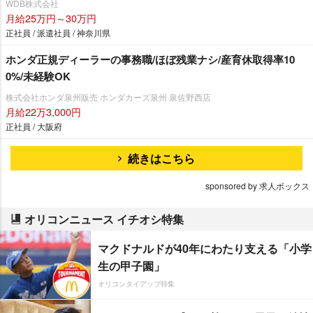
WDB株式会社
月給25万円～30万円
正社員 / 派遣社員 / 神奈川県
ホンダ正規ディーラーの事務職/ほぼ残業ナシ/産育休取得率10
0%/未経験OK
株式会社ホンダ泉州販売 ホンダカーズ泉州 泉佐野西店
月給22万3,000円
正社員 / 大阪府
続きはこちら
sponsored by 求人ボックス
オリコンニュース イチオシ特集
マクドナルドが40年にわたり支える「小学
生の甲子園」
オリコンタイアップ特集