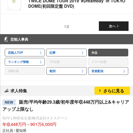
TWICE DOME TOUR 2019“#Dreamday”in TOKYO
DOME(初回限定盤 DVD)
1/2
次へ
芸能人事典
芸能人TOP
記事
作品
ランキング情報
TV出演
ドラマ出演
CM出演
歌詞
音楽配信
求人特集
さらに見る
販売/平均年齢29.3歳/初年度年収448万円以上&キャリア
NEW
アップ上限なし
SUV LAND名古屋/株式会社ネクステージ
年収448万円～901万6,000円
正社員 / 愛知県