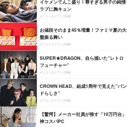
イケメンてんこ盛り！尊すぎる男子の純情
ラブに胸キュン
オリコンタイアップ特集
お値段そのまま45％増量！ファミマ夏の大
盤振る舞い
オリコンタイアップ特集
SUPER★DRAGON、自ら描いた”レトロ
フューチャー”
オリコンタイアップ特集
CROWN HEAD、結成1周年で見えた”バン
ドらしさ”
オリコンタイアップ特集
【驚愕】メーカー社員が推す「10万円台」
神コスパPC