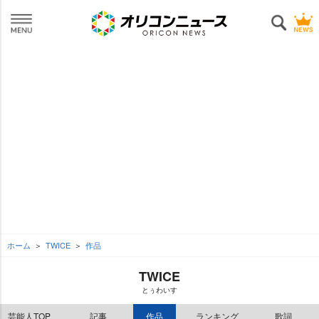
ホーム
TWICE
作品
TWICE
とぅわいす
芸能人TOP
記事
作品
ランキング
歌詞