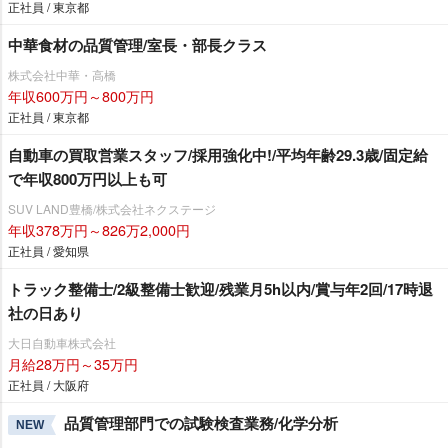
正社員 / 東京都
中華食材の品質管理/室長・部長クラス
株式会社中華・高橋
年収600万円～800万円
正社員 / 東京都
自動車の買取営業スタッフ/採用強化中!/平均年齢29.3歳/固定給
で年収800万円以上も可
SUV LAND豊橋/株式会社ネクステージ
年収378万円～826万2,000円
正社員 / 愛知県
トラック整備士/2級整備士歓迎/残業月5h以内/賞与年2回/17時退
社の日あり
大日自動車株式会社
月給28万円～35万円
正社員 / 大阪府
品質管理部門での試験検査業務/化学分析
NEW