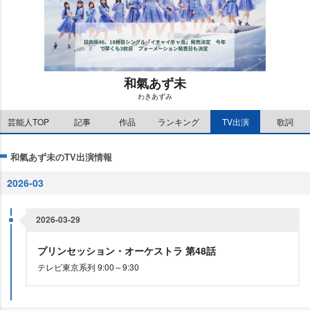
和氣あず未
わきあずみ
M
芸能人TOP
記事
作品
ランキング
TV出演
歌詞
u
t
e
和氣あず未のTV出演情報
2026-03
2026-03-29
プリンセッション・オーケストラ 第48話
テレビ東京系列 9:00～9:30