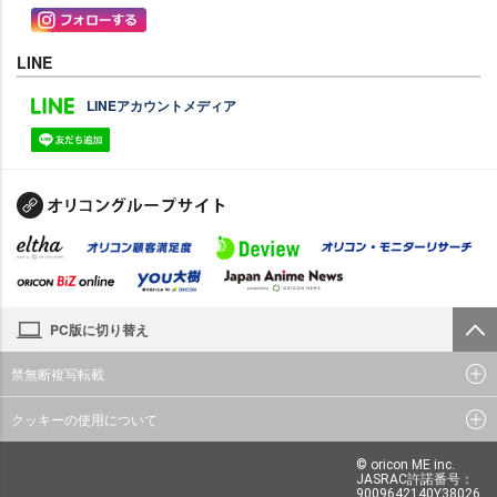
LINE
LINEアカウントメディア
PC版に切り替え
禁無断複写転載
クッキーの使用について
© oricon ME inc.
JASRAC許諾番号：
9009642140Y38026