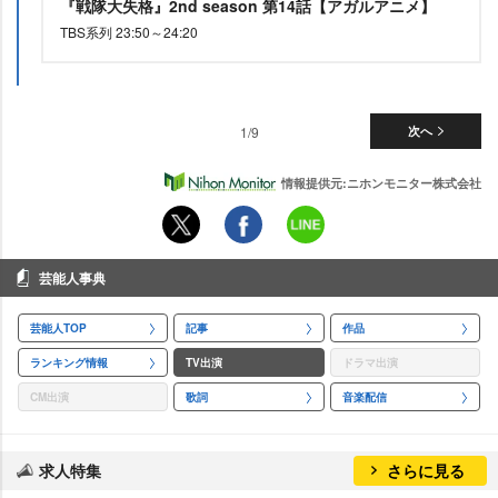
『戦隊大失格』2nd season 第14話【アガルアニメ】
TBS系列 23:50～24:20
1/9
次へ
情報提供元:ニホンモニター株式会社
芸能人事典
芸能人TOP
記事
作品
ランキング情報
TV出演
ドラマ出演
CM出演
歌詞
音楽配信
求人特集
さらに見る