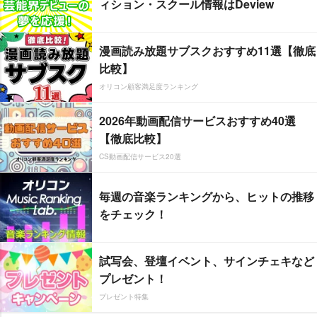
ィション・スクール情報はDeview
漫画読み放題サブスクおすすめ11選【徹底
比較】
オリコン顧客満足度ランキング
2026年動画配信サービスおすすめ40選
【徹底比較】
CS動画配信サービス20選
毎週の音楽ランキングから、ヒットの推移
をチェック！
試写会、登壇イベント、サインチェキなど
プレゼント！
プレゼント特集