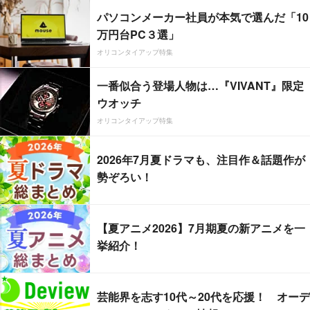
パソコンメーカー社員が本気で選んだ「10
万円台PC３選」
オリコンタイアップ特集
一番似合う登場人物は…『VIVANT』限定
ウオッチ
オリコンタイアップ特集
2026年7月夏ドラマも、注目作＆話題作が
勢ぞろい！
【夏アニメ2026】7月期夏の新アニメを一
挙紹介！
芸能界を志す10代～20代を応援！ オーデ