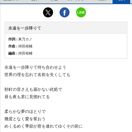
永遠を一歩降りて
作詞 :
東乃カノ
作曲 :
持田裕輔
編曲 :
持田裕輔
永遠を一歩降りて待ち合わせよう
世界の理を忘れて名前を失くしても
秒針の音さえも届かない此処で
昼も夜も君に見惚れてる
柔らかな夢のほとりで
幾度となく愛を誓おう
めくるめく季節が君を連れてゆくその前に