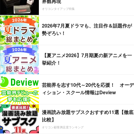
界観再現
オリコンタイアップ特集
2026年7月夏ドラマも、注目作＆話題作が
勢ぞろい！
【夏アニメ2026】7月期夏の新アニメを一
挙紹介！
芸能界を志す10代～20代を応援！ オーデ
ィション・スクール情報はDeview
漫画読み放題サブスクおすすめ11選【徹底
比較】
オリコン顧客満足度ランキング