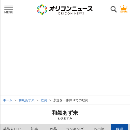
ホーム
和氣あず未
歌詞
永遠を一歩降りての歌詞
和氣あず未
わきあずみ
芸能人TOP
記事
作品
ランキング
TV出演
歌詞