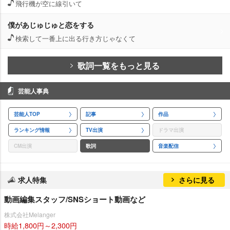
飛行機が空に線引いて
僕があじゅじゅと恋をする
検索して一番上に出る行き方じゃなくて
歌詞一覧をもっと見る
芸能人事典
芸能人TOP
記事
作品
ランキング情報
TV出演
ドラマ出演
CM出演
歌詞
音楽配信
求人特集
さらに見る
動画編集スタッフ/SNSショート動画など
株式会社Melanger
時給1,800円～2,300円