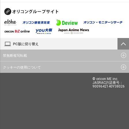
PC版に切り替え
禁無断複写転載
クッキーの使用について
© oricon ME inc.
JASRAC許諾番号：
9009642140Y38026