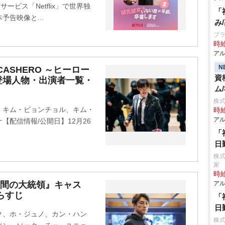
ービス「Netflix」で世界独
「
告映像と...
み
プラ
時給
アル
N
CASHERO ～ヒーロー
資
登場人物・出演者一覧・
ム
株式
、キム・ビョンチョル、キム・
時給
アル
配信情報/公開日】12月26
「
日
株式
家
時給
日間の大統領』キャス
アル
らすじ
「
日
ク、ホ・ジュノ、カン・ハン
株式