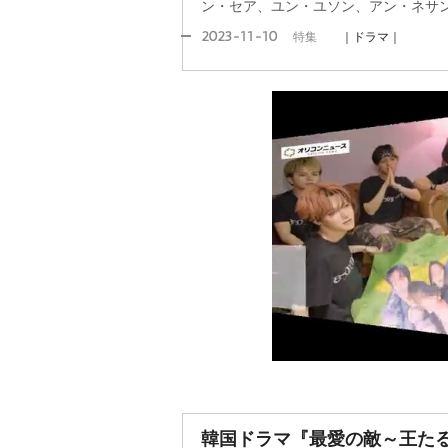
ン・セア、ユン・ユソン、アン・ネサ
2023-11-10
特集
｜ドラマ｜
韓国ドラマ『最愛の敵～王た