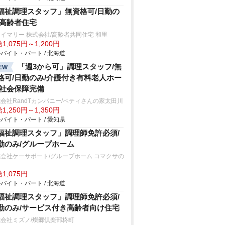
福祉調理スタッフ」無資格可/日勤の
/高齢者住宅
イマリー 株式会社/高齢者共同住宅 和里
1,075円～1,200円
バイト・パート / 北海道
「週3から可」調理スタッフ/無
EW
格可/日勤のみ/介護付き有料老人ホー
/社会保障完備
会社RandTカンパニー/ベティさんの家太田川
1,250円～1,350円
バイト・パート / 愛知県
福祉調理スタッフ」調理師免許必須/
勤のみ/グループホーム
会社ケーサポート/グループホーム コマクサの
1,075円
バイト・パート / 北海道
福祉調理スタッフ」調理師免許必須/
勤のみ/サービス付き高齢者向け住宅
会社ミズノ/燦郷倶楽部柊町