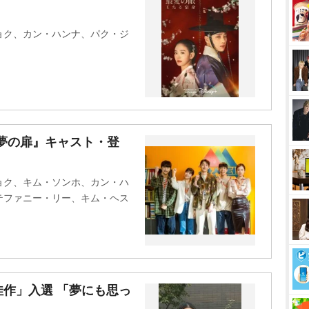
u
t
ョク、カン・ハンナ、パク・ジ
e
夢の扉』キャスト・登
ョク、キム・ソンホ、カン・ハ
テファニー・リー、キム・ヘス
作」入選 「夢にも思っ