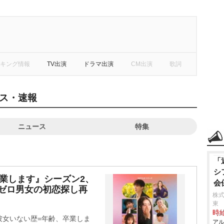
キング情報
TV出演
ドラマ出演
CM出演
歌詞
ス・速報
ニュース
特集
「
シ
業します』シーズン2、
会
愛経験ゼロ男女の初恋探し再
株式
東
時給
彼女いない歴=年齢、卒業しま
アル