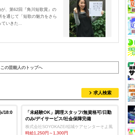
)が、第62回『角川短歌賞』の
所を通じて「短歌の魅力をさら
いきた...
この芸能人のトップへ
求人検索
18:0
「未経験OK」調理スタッフ/無資格可/日勤
のみ/デイサービス/社会保障完備
株式会社SOYOKAZE/稲城ケアセンターそよ風
時給1,250円～1,300円