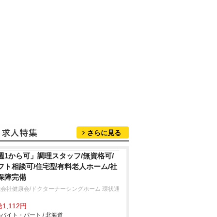
さらに見る
週1から可」調理スタッフ/無資格可/
フト相談可/住宅型有料老人ホーム/社
保障完備
会社健康会/ドクターナーシングホーム 環状通
1,112円
バイト・パート / 北海道