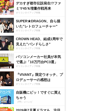
デカすぎ都市伝説発生!?ファ
ミマ45％増量作戦再来
オリコンタイアップ特集
SUPER★DRAGON、自ら描
いた”レトロフューチャー”
オリコンタイアップ特集
CROWN HEAD、結成1周年で
見えた”バンドらしさ”
オリコンタイアップ特集
パソコンメーカー社員が本気
で選ぶ「10万円台PC3選」
オリコンタイアップ特集
『VIVANT』限定ウオッチ、プ
ロデューサーの感想は
オリコンタイアップ特集
自販機にピッ！ですぐに買え
ちゃう
（PR）ジハンピ
2026年7月夏ドラマも、注目