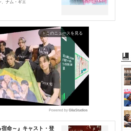
ン、ナム・ギエ
このニュースを見る
arrow_forward_ios
Powered by 
GliaStudios
M
る宿命～』キャスト・登