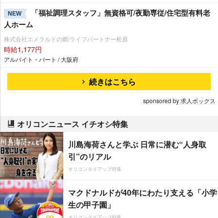
「福祉調理スタッフ」無資格可/夜勤専従/住宅型有料老
NEW
人ホーム
株式会社エメラルドの郷/ライフパートナー松原
時給1,177円
アルバイト・パート / 大阪府
続きはこちら
sponsored by 求人ボックス
オリコンニュース イチオシ特集
川島海荷さんと学ぶ 日常に潜む“人身取
引”のリアル
オリコンタイアップ特集
マクドナルドが40年にわたり支える「小学
生の甲子園」
オリコンタイアップ特集