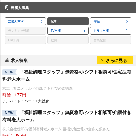
芸能人事典
芸能人TOP
記事
作品
ランキング情報
TV出演
ドラマ出演
CM出演
歌詞
音楽配信
求人特集
さらに見る
「福祉調理スタッフ」無資格可/シフト相談可/住宅型有
NEW
料老人ホーム
株式会社エメラルドの郷/こもれびの郷徳庵
時給1,177円
アルバイト・パート / 大阪府
「福祉調理スタッフ」無資格可/シフト相談可/介護付き
NEW
有料老人ホーム
株式会社優和/介護付有料老人ホーム 至福の館士別の金さん銀さん
時給1,095円