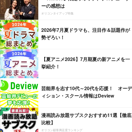
ーの感想は
オリコンタイアップ特集
2026年7月夏ドラマも、注目作＆話題作が
勢ぞろい！
【夏アニメ2026】7月期夏の新アニメを一
挙紹介！
芸能界を志す10代～20代を応援！ オーデ
ィション・スクール情報はDeview
漫画読み放題サブスクおすすめ11選【徹底
比較】
オリコン顧客満足度ランキング