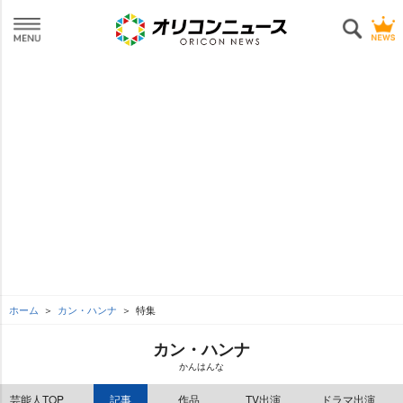
ホーム
カン・ハンナ
特集
カン・ハンナ
かんはんな
芸能人TOP
記事
作品
TV出演
ドラマ出演