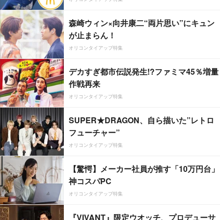
森崎ウィン×向井康二“両片思い”にキュン
が止まらん！
オリコンタイアップ特集
デカすぎ都市伝説発生!?ファミマ45％増量
作戦再来
オリコンタイアップ特集
SUPER★DRAGON、自ら描いた”レトロ
フューチャー”
オリコンタイアップ特集
【驚愕】メーカー社員が推す「10万円台」
神コスパPC
オリコンタイアップ特集
『VIVANT』限定ウオッチ、プロデューサ