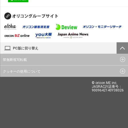
PC版に切り替え
禁無断複写転載
クッキーの使用について
© oricon ME inc.
JASRAC許諾番号：
9009642140Y38026