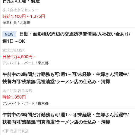
日払い/工場・製造
株式会社京栄センター
時給1,100円～1,375円
派遣社員 / 北海道
日勤・面影橋駅周辺の交通誘導警備員/入社祝い金あり/
NEW
週1日～OK
株式会社MSK
日給1万4,500円～
アルバイト・パート / 東京都
午前中の3時間だけ勤務も可!週1～可/未経験・主婦さん活躍中/
扶養内可/残業無/元祖油堂/ラーメン店の仕込み・清掃
元祖油堂 宮益坂店
時給1,350円
アルバイト・パート / 東京都
午前中の3時間だけ勤務も可!週1～可/未経験・主婦さん活躍中/
扶養内可/残業無/門真商店/ラーメン店の仕込み・清掃
町田商店 門真店