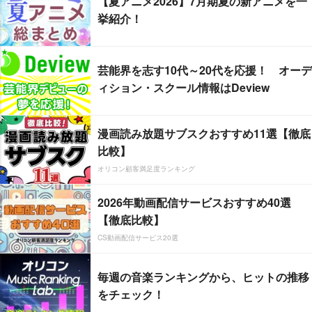
【夏アニメ2026】7月期夏の新アニメを一
挙紹介！
芸能界を志す10代～20代を応援！ オーデ
ィション・スクール情報はDeview
漫画読み放題サブスクおすすめ11選【徹底
比較】
オリコン顧客満足度ランキング
2026年動画配信サービスおすすめ40選
【徹底比較】
CS動画配信サービス20選
毎週の音楽ランキングから、ヒットの推移
をチェック！