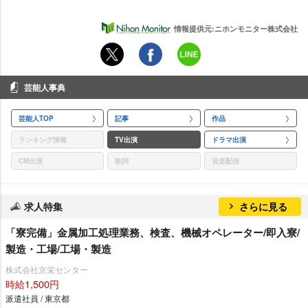
情報提供元:ニホンモニター株式会社
芸能人事典
芸能人TOP
記事
作品
ランキング情報
TV出演
ドラマ出演
CM出演
歌詞
音楽配信
求人特集
さらに見る
「寮完備」金属加工処理業務、検査、機械オペレーター/即入寮/
製造・工場/工場・製造
株式会社京栄センター
時給1,500円
派遣社員 / 東京都