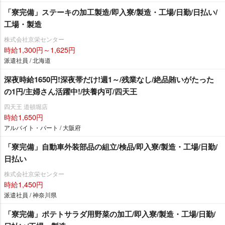
「寮完備」ステーキの加工製造/即入寮/製造・工場/日勤/日払い/
工場・製造
株式会社京栄センター
時給1,300円～1,625円
派遣社員 / 北海道
深夜時給1650円!深夜帯だけ!週1～/残業なし/絶品賄いがたった
の1円/主婦さん活躍中!/扶養内可/四天王
四天王 道頓堀店
時給1,650円
アルバイト・パート / 大阪府
「寮完備」自動車外装部品の組立/検品/即入寮/製造・工場/日勤/
日払い
株式会社京栄センター
時給1,450円
派遣社員 / 神奈川県
「寮完備」ポテトサラダ用野菜の加工/即入寮/製造・工場/日勤/