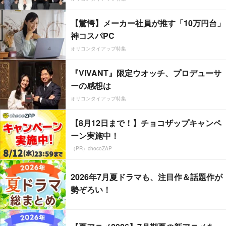
【驚愕】メーカー社員が推す「10万円台」
神コスパPC
オリコンタイアップ特集
『VIVANT』限定ウオッチ、プロデューサ
ーの感想は
オリコンタイアップ特集
【8月12日まで！】チョコザップキャンペ
ーン実施中！
（PR）chocoZAP
2026年7月夏ドラマも、注目作＆話題作が
勢ぞろい！