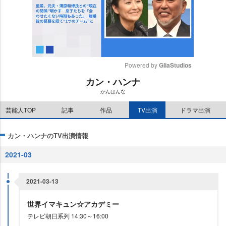
Powered by 
GliaStudios
カン・ハンナ
M
かんはんな
u
t
芸能人TOP
記事
作品
TV出演
ドラマ出演
e
カン・ハンナのTV出演情報
2021-03
2021-03-13
世界イマキュン☆アカデミー
テレビ朝日系列 14:30～16:00