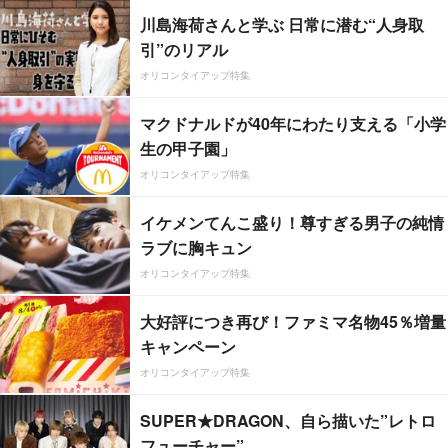
川島海荷さんと学ぶ 日常に潜む“人身取
引”のリアル
オリコンタイアップ特集
マクドナルドが40年にわたり支える「小学
生の甲子園」
オリコンタイアップ特集
イケメンてんこ盛り！尊すぎる男子の純情
ラブに胸キュン
オリコンタイアップ特集
大好評につき再び！ファミマ名物45％増量
キャンペーン
オリコンタイアップ特集
SUPER★DRAGON、自ら描いた”レトロ
フューチャー”