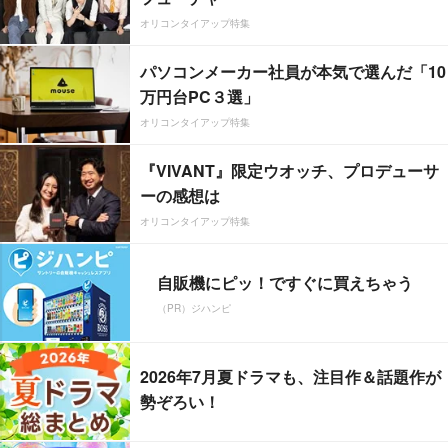
オリコンタイアップ特集
パソコンメーカー社員が本気で選んだ「10
万円台PC３選」
オリコンタイアップ特集
『VIVANT』限定ウオッチ、プロデューサ
ーの感想は
オリコンタイアップ特集
自販機にピッ！ですぐに買えちゃう
（PR）ジハンピ
2026年7月夏ドラマも、注目作＆話題作が
勢ぞろい！