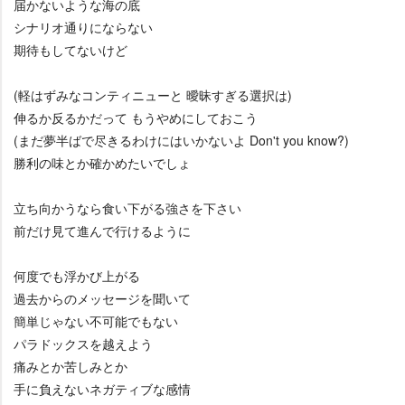
届かないような海の底
シナリオ通りにならない
期待もしてないけど
(軽はずみなコンティニューと 曖昧すぎる選択は)
伸るか反るかだって もうやめにしておこう
(まだ夢半ばで尽きるわけにはいかないよ Don't you know?)
勝利の味とか確かめたいでしょ
立ち向かうなら食い下がる強さを下さい
前だけ見て進んで行けるように
何度でも浮かび上がる
過去からのメッセージを聞いて
簡単じゃない不可能でもない
パラドックスを越えよう
痛みとか苦しみとか
手に負えないネガティブな感情