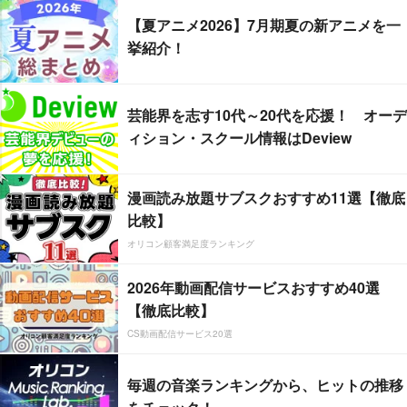
【夏アニメ2026】7月期夏の新アニメを一
挙紹介！
芸能界を志す10代～20代を応援！ オーデ
ィション・スクール情報はDeview
漫画読み放題サブスクおすすめ11選【徹底
比較】
オリコン顧客満足度ランキング
2026年動画配信サービスおすすめ40選
【徹底比較】
CS動画配信サービス20選
毎週の音楽ランキングから、ヒットの推移