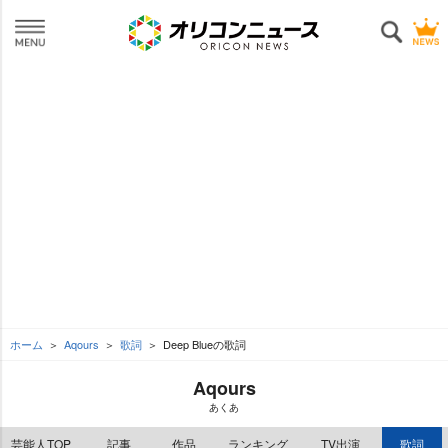
ホーム
Aqours
歌詞
Deep Blueの歌詞
Aqours
あくあ
芸能人TOP
記事
作品
ランキング
TV出演
歌詞