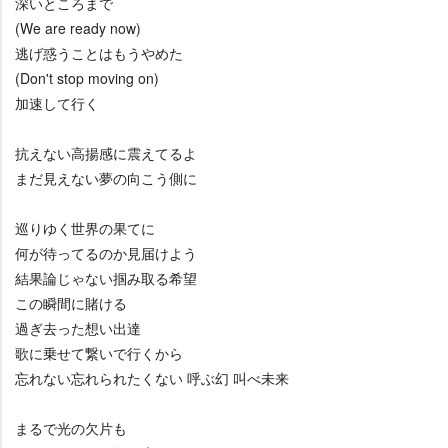
深いところまで
(We are ready now)
逃げ惑うことはもうやめた
(Don't stop moving on)
加速して行く
抗えない高揚感に震えてるよ
まだ見えない夢の向こう側に
巡りゆく世界の果てに
何が待ってるのか見届けよう
結果論じゃない掴み取る希望
この瞬間に賭ける
過ぎ去った想い出達
歌に乗せて繋いで行くから
忘れない忘れられたくない 呼ぶ幻 叫べ未来
まるで光の欠片も