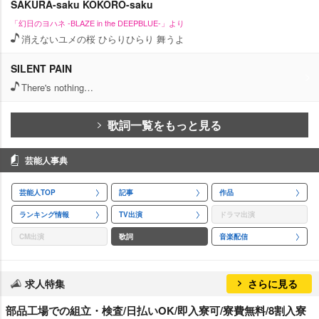
SAKURA-saku KOKORO-saku
「幻日のヨハネ -BLAZE in the DEEPBLUE-」より
消えないユメの桜 ひらりひらり 舞うよ
SILENT PAIN
There's nothing…
歌詞一覧をもっと見る
芸能人事典
芸能人TOP
記事
作品
ランキング情報
TV出演
ドラマ出演
CM出演
歌詞
音楽配信
求人特集
さらに見る
部品工場での組立・検査/日払いOK/即入寮可/寮費無料/8割入寮