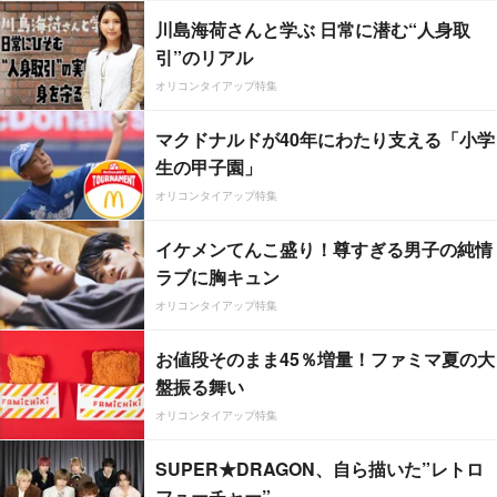
川島海荷さんと学ぶ 日常に潜む“人身取
引”のリアル
オリコンタイアップ特集
マクドナルドが40年にわたり支える「小学
生の甲子園」
オリコンタイアップ特集
イケメンてんこ盛り！尊すぎる男子の純情
ラブに胸キュン
オリコンタイアップ特集
お値段そのまま45％増量！ファミマ夏の大
盤振る舞い
オリコンタイアップ特集
SUPER★DRAGON、自ら描いた”レトロ
フューチャー”