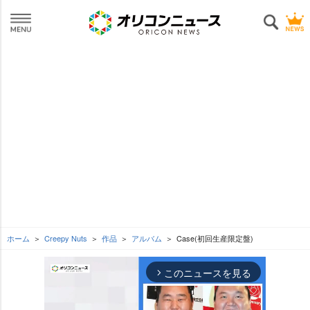
ホーム
Creepy Nuts
作品
アルバム
Case(初回生産限定盤)
このニュースを見る
arrow_forward_ios