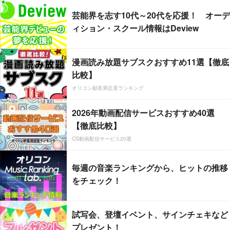
芸能界を志す10代～20代を応援！ オーデ
ィション・スクール情報はDeview
漫画読み放題サブスクおすすめ11選【徹底
比較】
オリコン顧客満足度ランキング
2026年動画配信サービスおすすめ40選
【徹底比較】
CS動画配信サービス20選
毎週の音楽ランキングから、ヒットの推移
をチェック！
試写会、登壇イベント、サインチェキなど
プレゼント！