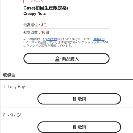
アルバム
Case(初回生産限定盤)
Creepy Nuts
最高順位：
3
位
登場回数：
16
回
※「登場回数」は
you大樹
および法人向けサービス・
ORICON
BiZ online
で公開しております週間アルバムランキングTOP300
のランクイン回数を掲載しています。
商品購入
収録曲
1. Lazy Boy
歌詞
2. バレる!
歌詞