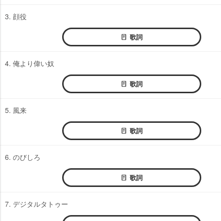
3. 顔役
歌詞
4. 俺より偉い奴
歌詞
5. 風来
歌詞
6. のびしろ
歌詞
7. デジタルタトゥー