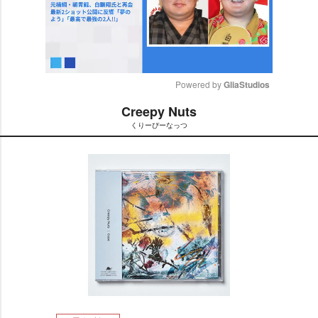
Powered by 
GliaStudios
Creepy Nuts
M
くりーぴーなっつ
u
t
e