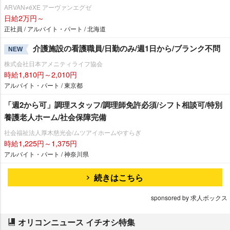
ARVAN≠éXE アーヴァンエグゼ
日給2万円～
正社員 / アルバイト・パート / 北海道
介護施設の看護職員/日勤のみ/週1日から/ブランク不問
NEW
株式会社日本アメニティライフ協会
時給1,810円～2,010円
アルバイト・パート / 東京都
「週2から可」調理スタッフ/調理師免許必須/シフト相談可/特別
養護老人ホーム/社会保障完備
社会福祉法人厚木慈光会/ムツアイホームやすらぎ
時給1,225円～1,375円
アルバイト・パート / 神奈川県
続きはこちら
sponsored by 求人ボックス
オリコンニュース イチオシ特集