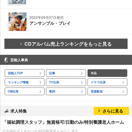
2022年09月07日発売
アンサンブル・プレイ
CDアルバム売上ランキングをもっと見る
芸能人事典
芸能人TOP
記事
作品
ランキング情報
TV出演
ドラマ出演
CM出演
歌詞
音楽配信
求人特集
さらに見る
「福祉調理スタッフ」無資格可/日勤のみ/特別養護老人ホーム
社会福祉法人あかつき/特別養護老人ホーム 花子