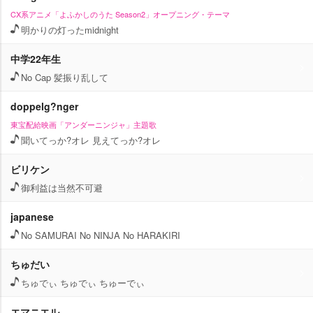
CX系アニメ「よふかしのうた Season2」オープニング・テーマ
明かりの灯ったmidnight
中学22年生
No Cap 髪振り乱して
doppelg?nger
東宝配給映画「アンダーニンジャ」主題歌
聞いてっか?オレ 見えてっか?オレ
ビリケン
御利益は当然不可避
japanese
No SAMURAI No NINJA No HARAKIRI
ちゅだい
ちゅでぃ ちゅでぃ ちゅーでぃ
エマニエル