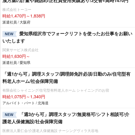
漢方薬の計量や袋詰め/正社員登用実績あり!3交替×高時1470円
株式会社トーコー
時給1,470円～1,838円
派遣社員 / 大阪府
愛知県稲沢市でフォークリフトを使ったお仕事をお願い
NEW
いたします
関東サービス株式会社
時給1,630円～
派遣社員 / 愛知県
「週1から可」調理スタッフ/調理師免許必須/日勤のみ/住宅型有
料老人ホーム/社会保障完備
有限会社シャイニング/住宅型有料老人ホーム シャイニングのお宿
時給1,075円～1,340円
アルバイト・パート / 北海道
「週3から可」調理スタッフ/無資格可/シフト相談可/介
NEW
護老人保健施設/社会保障完備
医療法人重仁会/介護老人保健施設 ナーシングヴィラ大谷地