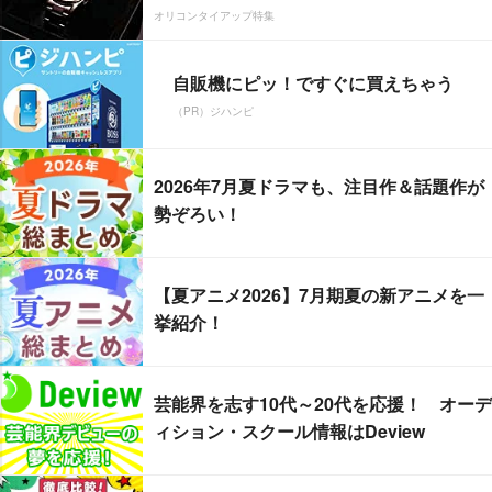
オリコンタイアップ特集
自販機にピッ！ですぐに買えちゃう
（PR）ジハンピ
2026年7月夏ドラマも、注目作＆話題作が
勢ぞろい！
【夏アニメ2026】7月期夏の新アニメを一
挙紹介！
芸能界を志す10代～20代を応援！ オーデ
ィション・スクール情報はDeview