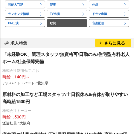
芸能人TOP
記事
作品
ランキング情報
TV出演
ドラマ出演
CM出演
歌詞
音楽配信
求人特集
さらに見る
「未経験OK」調理スタッフ/無資格可/日勤のみ/住宅型有料老人
ホーム/社会保障完備
株式会社愛翔会/ここお
時給1,140円～
アルバイト・パート / 愛知県
原材料の加工など工場スタッフ/土日祝休み&有休が取りやすい
高時給1500円
株式会社トーコー
時給1,500円
派遣社員 / 大阪府