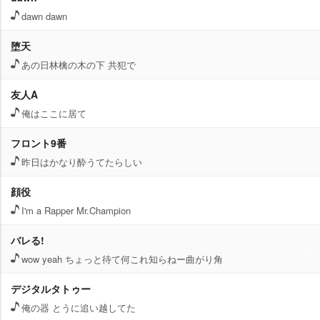
dawn dawn
堕天
あの日林檎の木の下 共犯で
友人A
俺はここに居て
フロント9番
昨日はかなり酔うてたらしい
顔役
I'm a Rapper Mr.Champion
バレる!
wow yeah ちょっと待て何これ知らねー曲がり角
デジタルタトゥー
俺の器 とうに追い越してた