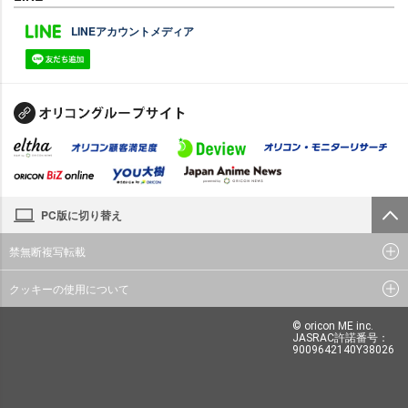
LINEアカウントメディア
PC版に切り替え
禁無断複写転載
クッキーの使用について
© oricon ME inc.
JASRAC許諾番号：
9009642140Y38026