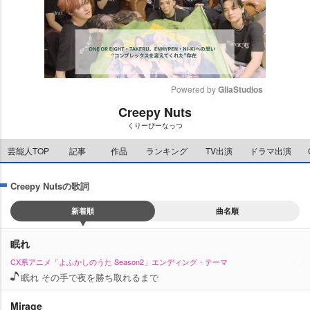
Powered by 
GliaStudios
Creepy Nuts
M
くりーぴーなっつ
u
t
芸能人TOP
記事
作品
ランキング
TV出演
ドラマ出演
e
Creepy Nutsの歌詞
新着順
曲名順
眠れ
CX系アニメ「よふかしのうた Season2」エンディング・テーマ
眠れ その手で夜を勝ち取れるまで
Mirage