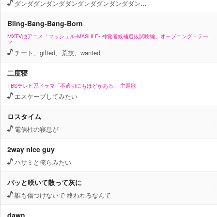
ダンダダンダンダダンダンダダンダンダダン…
Bling-Bang-Bang-Born
MXTV他アニメ「マッシュル-MASHLE- 神覚者候補選抜試験編」オープニング・テー
マ
チート、gifted、荒技、wanted
二度寝
TBSテレビ系ドラマ「不適切にもほどがある!」主題歌
エスケープしてみたい
ロスタイム
電信柱の寝息が
2way nice guy
ハサミと俺らみたい
パッと咲いて散って灰に
誰も傷つけないで 終われるなんて
dawn