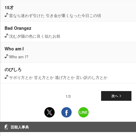
15才
昔なら迷わず引けた 引き金が重くなった今日この頃
Bad Orangez
沈む夕陽の色に良く似たお前
Who am I
Who am I?
のびしろ
サボり方とか 甘え方とか 逃げ方とか 言い訳のし方とか
1/3
次へ
芸能人事典