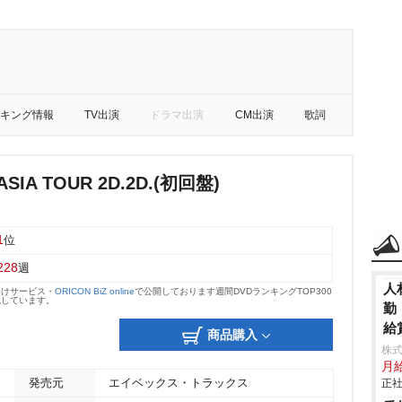
キング情報
TV出演
ドラマ出演
CM出演
歌詞
ASIA TOUR 2D.2D.(初回盤)
1
位
228
週
人
向けサービス・
ORICON BiZ online
で公開しております週間DVDランキングTOP300
載しています。
勤
給
商品購入
株
月
発売元
エイベックス・トラックス
正社