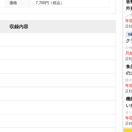
香
価格
7,700円（税込）
外
ジ
年収
収録内容
正社
N
ク
日
月給
正社
食
の
株
年収
正社
機
い
オ
年収
正社