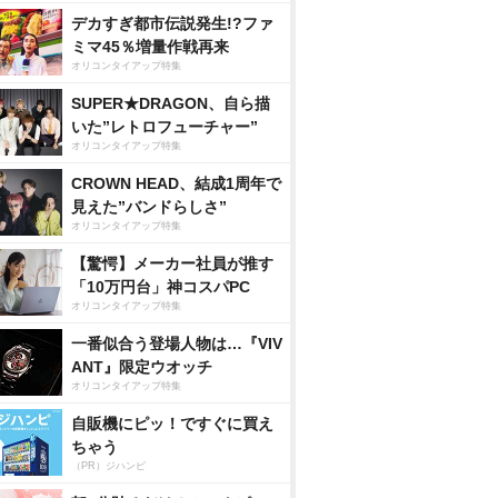
デカすぎ都市伝説発生!?ファ
ミマ45％増量作戦再来
オリコンタイアップ特集
SUPER★DRAGON、自ら描
いた”レトロフューチャー”
オリコンタイアップ特集
CROWN HEAD、結成1周年で
見えた”バンドらしさ”
オリコンタイアップ特集
【驚愕】メーカー社員が推す
「10万円台」神コスパPC
オリコンタイアップ特集
一番似合う登場人物は…『VIV
ANT』限定ウオッチ
オリコンタイアップ特集
自販機にピッ！ですぐに買え
ちゃう
（PR）ジハンピ