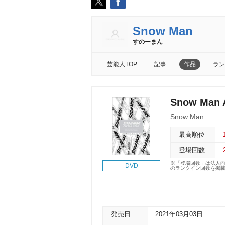
Snow Man
すのーまん
芸能人TOP
記事
作品
ラン
Snow Man 
Snow Man
最高順位
登場回数
※「登場回数」は法人
DVD
のランクイン回数を掲
発売日
2021年03月03日