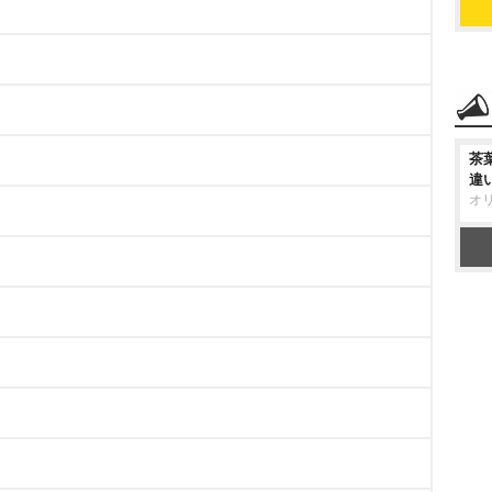
茶
違
オ