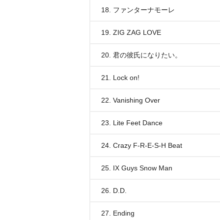
18. ファンターナモーレ
19. ZIG ZAG LOVE
20. 君の彼氏になりたい。
21. Lock on!
22. Vanishing Over
23. Lite Feet Dance
24. Crazy F-R-E-S-H Beat
25. IX Guys Snow Man
26. D.D.
27. Ending