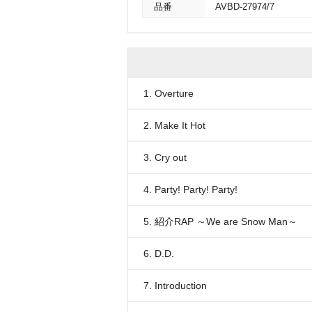
品番
AVBD-27974/7
1. Overture
2. Make It Hot
3. Cry out
4. Party! Party! Party!
5. 紹介RAP ～We are Snow Man～
6. D.D.
7. Introduction