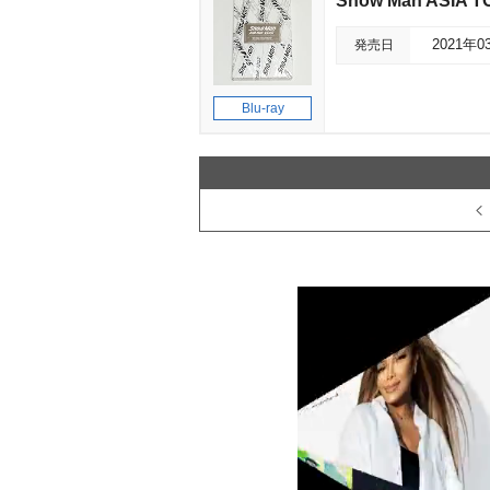
Snow Man ASIA T
発売日
2021年0
Blu-ray