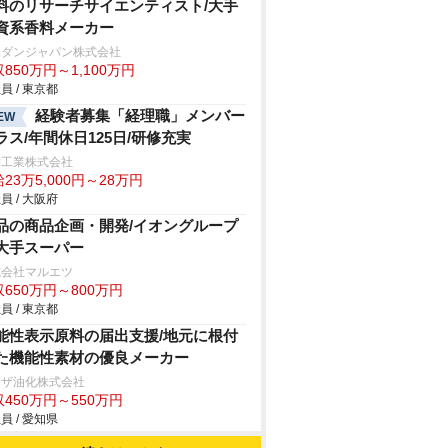
料のリサーチサイエンティスト/大手
資系香料メーカー
ボダンジャパン株式会社
850万円～1,100万円
員 / 東京都
経験者募集「経理職」メンバー
EW
ラス/年間休日125日/研修充実
伸工業株式会社
23万5,000円～28万円
員 / 大阪府
品の商品企画・開発/イオングループ
大手スーパー
式会社マルエツ
650万円～800万円
員 / 東京都
能性表示原料の届出支援/地元に根付
た機能性素材の優良メーカー
リザ油化株式会社
450万円～550万円
員 / 愛知県