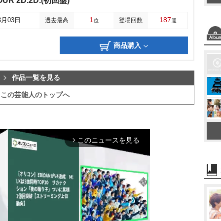
OUR 2D.2D.(初回盤)
1
187
3月03日
過去最高
登場回数
位
週
商品購入
作品一覧を見る
この芸能人のトップへ
このニュースを見る
arrow_forward_ios