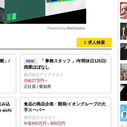
Powered by 
GliaStudios
求人検索
M
u
t
断」/
「 事務スタッフ 」/年間休日125日/
NEW
残業ほぼなし
e
株式会社アイチテクノ
月給27万円～
正社員 / 愛知県
住み込
食品の商品企画・開発/イオングループの大
手スーパー
ichi
株式会社マルエツ
年収650万円～800万円