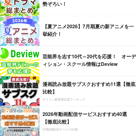
勢ぞろい！
【夏アニメ2026】7月期夏の新アニメを一
挙紹介！
芸能界を志す10代～20代を応援！ オーデ
ィション・スクール情報はDeview
漫画読み放題サブスクおすすめ11選【徹底
比較】
オリコン顧客満足度ランキング
2026年動画配信サービスおすすめ40選
【徹底比較】
CS動画配信サービス20選