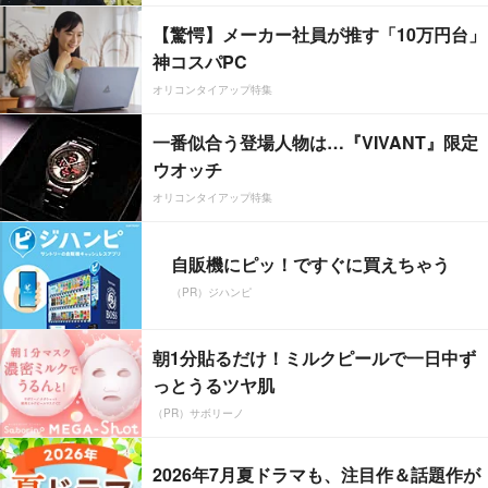
【驚愕】メーカー社員が推す「10万円台」
神コスパPC
オリコンタイアップ特集
一番似合う登場人物は…『VIVANT』限定
ウオッチ
オリコンタイアップ特集
自販機にピッ！ですぐに買えちゃう
（PR）ジハンピ
朝1分貼るだけ！ミルクピールで一日中ず
っとうるツヤ肌
（PR）サボリーノ
2026年7月夏ドラマも、注目作＆話題作が