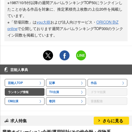
※1987/10/5付以降の週間アルバムランキングTOP50にランクインし
たことがある作品を対象に、推定累積売上枚数の上位20件を掲載し
ています。
※「登場回数」は
you大樹
および法人向けサービス・
ORICON BiZ
online
で公開しております週間アルバムランキングTOP300のランク
イン回数を掲載しています。
芸能人事典
芸能人TOP
記事
作品
ランキング情報
TV出演
ドラマ出演
CM出演
歌詞
音楽配信
求人特集
さらに見る
業務オペレーション企画/運用設計/その他金融・保険系