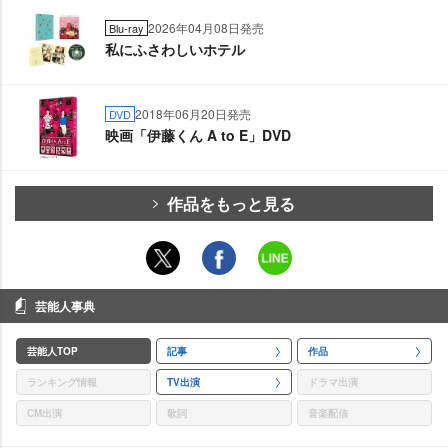
2026年04月08日発売
Blu-ray
私にふさわしいホテル
2018年06月20日発売
DVD
映画「伊藤くん A to E」DVD
作品をもっと見る
芸能人事典
芸能人TOP
記事
作品
ランキング情報
TV出演
ドラマ出演
CM出演
歌詞
音楽配信