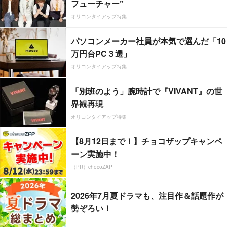
フューチャー”
オリコンタイアップ特集
パソコンメーカー社員が本気で選んだ「10
万円台PC３選」
オリコンタイアップ特集
「別班のよう」腕時計で『VIVANT』の世
界観再現
オリコンタイアップ特集
【8月12日まで！】チョコザップキャンペ
ーン実施中！
（PR）chocoZAP
2026年7月夏ドラマも、注目作＆話題作が
勢ぞろい！