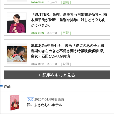
｜芸能｜
2026-05-21
ニュース
『BUTTER』版権、新潮社→河出書房新社へ 柚
木麻子氏が決断「差別や排除に対しどう立ち向
かうべきか」
｜芸能｜
2026-04-22
ニュース
當真あみ×中島セナ、映画『終点のあの子』思
春期のきらめきと不穏さ漂う特報映像解禁 深川
麻衣・石田ひかりが共演
｜映画｜
2025-09-14
ニュース
記事をもっと見る
作品
2026年04月08日発売
DVD
私にふさわしいホテル