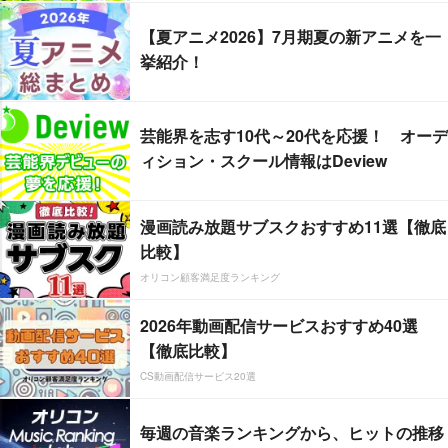
【夏アニメ2026】7月期夏の新アニメを一
挙紹介！
芸能界を志す10代～20代を応援！ オーデ
ィション・スクール情報はDeview
漫画読み放題サブスクおすすめ11選【徹底
比較】
オリコン顧客満足度ランキング
2026年動画配信サービスおすすめ40選
【徹底比較】
CS動画配信サービス20選
毎週の音楽ランキングから、ヒットの推移