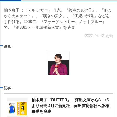
柚木麻子（ユズキ アサコ） 作家。『終点のあの子』、『あま
からカルテット』、『嘆きの美女』、『王妃の帰還』などを
手掛ける。2008年、『フォーゲットミー、ノットブルー』
で、『第88回オール讀物新人賞』を受賞。
2022-04-13 更新
画像
記事
柚木麻子『BUTTER』、河出文庫から6・15
より発売 4月に新潮社→河出書房新社へ版権
移動を発表