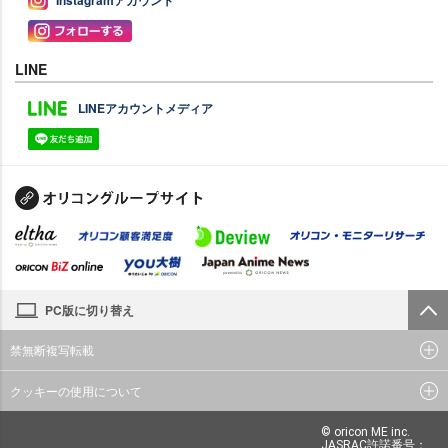
LINE
LINEアカウントメディア
PC版に切り替え
禁無断複写転載
クッキーの使用について
© oricon ME inc.
JASRAC許諾番号：