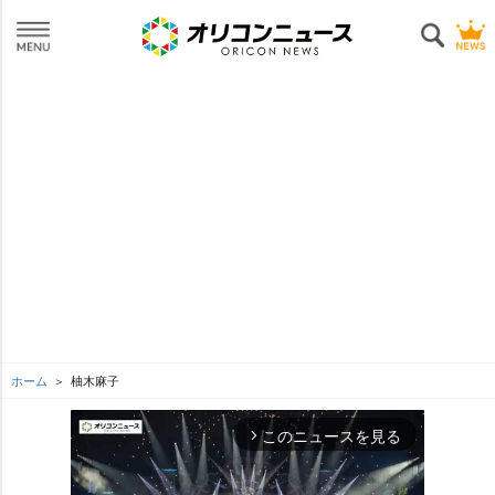
ホーム
柚木麻子
このニュースを見る
arrow_forward_ios