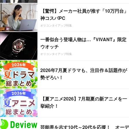
【驚愕】メーカー社員が推す「10万円台」
神コスパPC
オリコンタイアップ特集
一番似合う登場人物は…『VIVANT』限定
ウオッチ
オリコンタイアップ特集
2026年7月夏ドラマも、注目作＆話題作が
勢ぞろい！
【夏アニメ2026】7月期夏の新アニメを一
挙紹介！
芸能界を志す10代～20代を応援！ オーデ