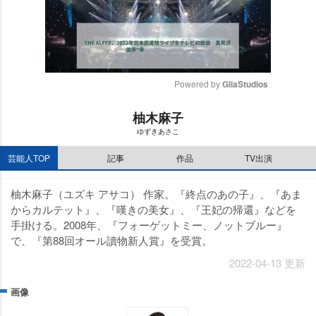
Powered by 
GliaStudios
M
柚木麻子
u
ゆずきあさこ
t
e
芸能人TOP
記事
作品
TV出演
柚木麻子（ユズキ アサコ） 作家。『終点のあの子』、『あま
からカルテット』、『嘆きの美女』、『王妃の帰還』などを
手掛ける。2008年、『フォーゲットミー、ノットブルー』
で、『第88回オール讀物新人賞』を受賞。
2022-04-13 更新
画像