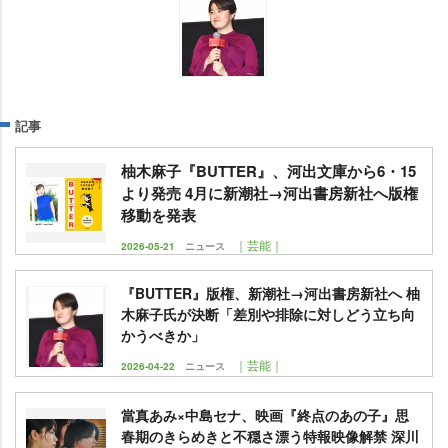
記事
柚木麻子『BUTTER』、河出文庫から6・15
より発売 4月に新潮社→河出書房新社へ版権
移動を発表
｜芸能｜
2026-05-21
ニュース
『BUTTER』版権、新潮社→河出書房新社へ 柚
木麻子氏が決断「差別や排除に対しどう立ち向
かうべきか」
｜芸能｜
2026-04-22
ニュース
當真あみ×中島セナ、映画『終点のあの子』思
春期のきらめきと不穏さ漂う特報映像解禁 深川