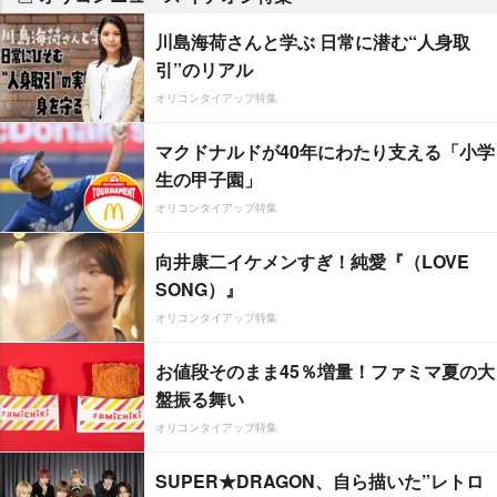
川島海荷さんと学ぶ 日常に潜む“人身取
引”のリアル
オリコンタイアップ特集
マクドナルドが40年にわたり支える「小学
生の甲子園」
オリコンタイアップ特集
向井康二イケメンすぎ！純愛『（LOVE
SONG）』
オリコンタイアップ特集
お値段そのまま45％増量！ファミマ夏の大
盤振る舞い
オリコンタイアップ特集
SUPER★DRAGON、自ら描いた”レトロ