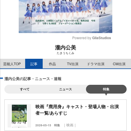
Powered by 
GliaStudios
瀧内公美
M
たきうちくみ
u
t
芸能人TOP
記事
作品
TV出演
ドラマ出演
CM出演
e
瀧内公美の記事・ニュース・速報
すべて
ニュース
特集
映画『廃用身』キャスト・登場人物・出演
者一覧/あらすじ
｜映画｜
2026-05-15
特集