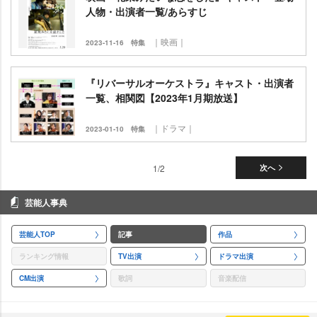
人物・出演者一覧/あらすじ
｜映画｜
2023-11-16
特集
『リバーサルオーケストラ』キャスト・出演者
一覧、相関図【2023年1月期放送】
｜ドラマ｜
2023-01-10
特集
1/2
次へ
芸能人事典
芸能人TOP
記事
作品
ランキング情報
TV出演
ドラマ出演
CM出演
歌詞
音楽配信