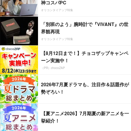
神コスパPC
オリコンタイアップ特集
「別班のよう」腕時計で『VIVANT』の世
界観再現
オリコンタイアップ特集
【8月12日まで！】チョコザップキャンペ
ーン実施中！
（PR）chocoZAP
2026年7月夏ドラマも、注目作＆話題作が
勢ぞろい！
【夏アニメ2026】7月期夏の新アニメを一
挙紹介！