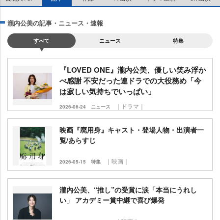
瀧内公美の記事・ニュース・速報
すべて
ニュース
特集
『LOVED ONE』瀧内公美、優しい笑み浮か
べ感謝 不安だった連ドラでの大役務め「今
は寂しい気持ちでいっぱい」
｜ドラマ｜
2026-06-24
ニュース
映画『廃用身』キャスト・登場人物・出演者一
覧/あらすじ
｜映画｜
2026-05-15
特集
瀧内公美、“推し”の受賞に涙「本当にうれし
い」 アカデミー賞中継で喜び爆発