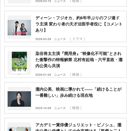
｜映画｜
2026-03-16
ニュース
ディーン・フジオカ、約6年半ぶりのフジ連ド
ラ主演 変わり者の天才法医学者役に【コメント
あり】
｜ドラマ｜
2026-02-28
ニュース
染谷将太主演『廃用身』“映像化不可能”とされ
た衝撃作の特報解禁 北村有起哉・六平直政・瀧
内公美ら共演
｜映画｜
2026-01-28
ニュース
瀧内公美、映画に導かれて――「続けることが
一番難しい」歩み続ける現在地
｜映画｜
2025-10-29
ニュース
アカデミー賞俳優ジュリエット・ビノシュ、瀧
内公美に俳優としての金言授ける「監督と二人