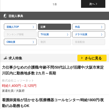
1/8
次へ
芸能人事典
芸能人TOP
記事
作品
ランキング情報
TV出演
ドラマ出演
CM出演
歌詞
音楽配信
求人特集
さらに見る
力仕事少なめの介護職/年齢不問/50代以上が活躍中/大阪市東淀
川区内に勤務地多数 2カ月～長期
株式会社ニッソーネット
時給1,400円～2,125円
派遣社員 / 大阪府
看護師資格が活かせる/医療機器コールセンター/時給1800円/夜
勤のみ勤務もOK