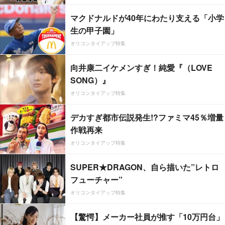
マクドナルドが40年にわたり支える「小学
生の甲子園」
オリコンタイアップ特集
向井康二イケメンすぎ！純愛『（LOVE
SONG）』
オリコンタイアップ特集
デカすぎ都市伝説発生!?ファミマ45％増量
作戦再来
オリコンタイアップ特集
SUPER★DRAGON、自ら描いた”レトロ
フューチャー”
オリコンタイアップ特集
【驚愕】メーカー社員が推す「10万円台」