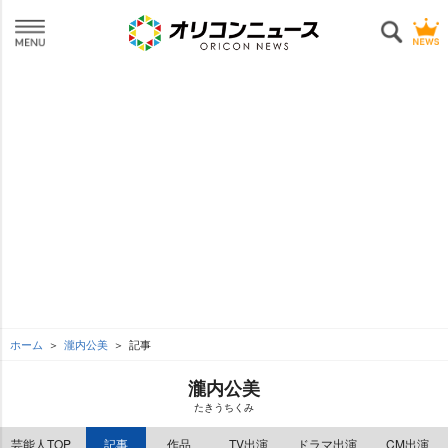
ホーム
瀧内公美
記事
瀧内公美
たきうちくみ
芸能人TOP
記事
作品
TV出演
ドラマ出演
CM出演