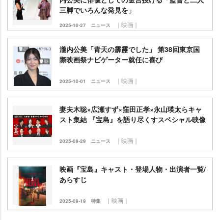
三脚でいろんな発見を」
｜映画｜
2025-10-27
ニュース
瀧内公美「青天の霹靂でした」 第38回東京国
際映画祭ナビゲーター就任に喜び
｜映画｜
2025-10-01
ニュース
妻夫木聡×広瀬すず×窪田正孝×永山瑛太らキャ
スト集結 『宝島』を語り尽くすスペシャル映像
｜映画｜
2025-09-29
ニュース
映画『宝島』キャスト・登場人物・出演者一覧/
あらすじ
｜映画｜
2025-09-19
特集