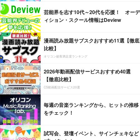
芸能界を志す10代～20代を応援！ オーデ
ィション・スクール情報はDeview
漫画読み放題サブスクおすすめ11選【徹底
比較】
オリコン顧客満足度ランキング
2026年動画配信サービスおすすめ40選
【徹底比較】
CS動画配信サービス20選
毎週の音楽ランキングから、ヒットの推移
をチェック！
試写会、登壇イベント、サインチェキなど